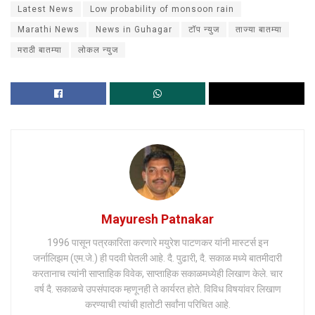
Latest News
Low probability of monsoon rain
Marathi News
News in Guhagar
टॉप न्युज
ताज्या बातम्या
मराठी बातम्या
लोकल न्युज
Mayuresh Patnakar
1996 पासून पत्रकारिता करणारे मयुरेश पाटणकर यांनी मास्टर्स इन
जर्नालिझम (एम.जे.) ही पदवी घेतली आहे. दै. पुढारी, दै. सकाळ मध्ये बातमीदारी
करतानाच त्यांनी साप्ताहिक विवेक, साप्ताहिक सकाळमध्येही लिखाण केले. चार
वर्ष दै. सकाळचे उपसंपादक म्हणूनही ते कार्यरत होते. विविध विषयांवर लिखाण
करण्याची त्यांची हातोटी सर्वांना परिचित आहे.