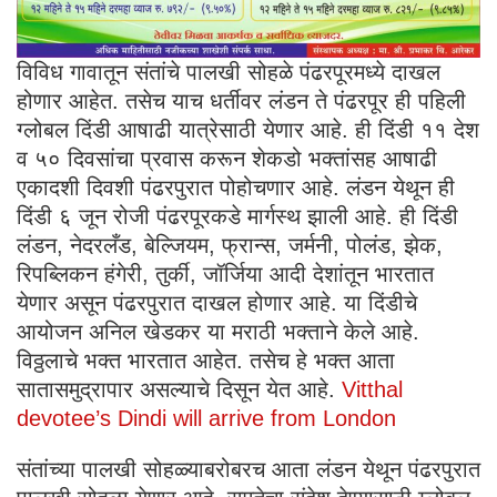
विविध गावातून संतांचे पालखी सोहळे पंढरपूरमध्ये दाखल
होणार आहेत. तसेच याच धर्तीवर लंडन ते पंढरपूर ही पहिली
ग्लोबल दिंडी आषाढी यात्रेसाठी येणार आहे. ही दिंडी ११ देश
व ५० दिवसांचा प्रवास करून शेकडो भक्तांसह आषाढी
एकादशी दिवशी पंढरपुरात पोहोचणार आहे. लंडन येथून ही
दिंडी ६ जून रोजी पंढरपूरकडे मार्गस्थ झाली आहे. ही दिंडी
लंडन, नेदरलँड, बेल्जियम, फ्रान्स, जर्मनी, पोलंड, झेक,
रिपब्लिकन हंगेरी, तुर्की, जॉर्जिया आदी देशांतून भारतात
येणार असून पंढरपुरात दाखल होणार आहे. या दिंडीचे
आयोजन अनिल खेडकर या मराठी भक्ताने केले आहे.
विठ्ठलाचे भक्त भारतात आहेत. तसेच हे भक्त आता
सातासमुद्रापार असल्याचे दिसून येत आहे.
Vitthal
devotee’s Dindi will arrive from London
संतांच्या पालखी सोहळ्याबरोबरच आता लंडन येथून पंढरपुरात