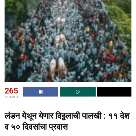
265
SHARES
लंडन येथून येणार विठ्ठलाची पालखी : ११ देश
व ५० दिवसांचा प्रवास