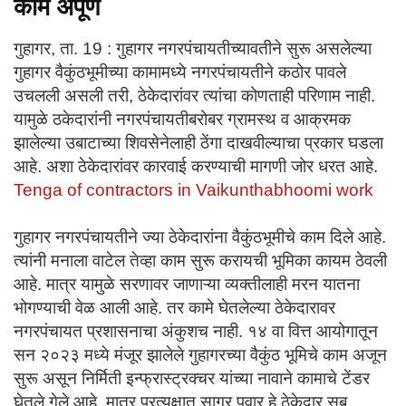
काम अपूर्ण
गुहागर
,
ता. 19 : गुहागर नगरपंचायतीच्यावतीने सुरू असलेल्या
गुहागर वैकुंठभूमीच्या कामामध्ये नगरपंचायतीने कठोर पावले
उचलली असली तरी
,
ठेकेदारांवर त्यांचा कोणताही परिणाम नाही.
यामुळे ठकेदारांनी नगरपंचायतीबरोबर ग्रामस्थ व आक्रमक
झालेल्या उबाटाच्या शिवसेनेलाही ठेंगा दाखवील्याचा प्रकार घडला
आहे. अशा ठेकेदारांवर कारवाई करण्याची मागणी जोर धरत आहे.
Tenga of contractors in Vaikunthabhoomi work
गुहागर नगरपंचायतीने ज्या ठेकेदारांना वैकुंठभूमीचे काम दिले आहे.
त्यांनी मनाला वाटेल तेव्हा काम सुरू करायची भूमिका कायम ठेवली
आहे. मात्र यामुळे सरणावर जाणाऱ्या व्यक्तीलाही मरन यातना
भोगण्याची वेळ आली आहे. तर कामे घेतलेल्या ठेकेदारावर
नगरपंचायत प्रशासनाचा अंकुशच नाही. १४ वा वित्त आयोगातून
सन २०२३ मध्ये मंजूर झालेले गुहागरच्या वैकुंठ भूमिचे काम अजून
सुरू असून निर्मिती इन्फ्रास्ट्रक्चर यांच्या नावाने कामाचे टेंडर
घेतले गेले आहे. मात्र प्रत्यक्षात सागर पवार हे ठेकेदार सब