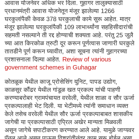
आवास योजनेवर अधिक भर दिला. गुहागर तालुक्यासाठी
प्रधानमंत्री आवास योजनेतून मंजूर झालेल्या 1266
घरकुलांपैकी केवळ 378 घरकुलाची कामे सुरू आहेत. मात्र
मंजूर झालेल्या घरकुलांपैकी 109 लाभार्थ्यांना सहहिसीदारांची
सहमती नसल्याने ती रद्द होण्याची शक्यता आहे. परंतु 25 जुलै
च्या आत किरकोळ त्रुटी दूर करून पूर्णत्वास जाणारी घरकुले
तातडीने पूर्ण करून घ्यावीत, अशा सूचना त्यांनी गुहागरच्या
प्रशासनाला दिल्या आहेत.
Review of various
government schemes in Guhagar
कोतळूक येथील काजू प्रोसेसिंग युनिट, पापड उद्योग,
काळसुर कौंढर येथील गांडूळ खत प्रकल्प यांची पाहणी
करण्याबरोबर ग्रामपंचायत वरवेली, येथील शाळा व सौर ऊर्जा
प्रकल्पालाही भेट दिली. या भेटीमध्ये त्यांनी समाधान व्यक्त
केले तसेच वरवेली येथील सौर ऊर्जा प्रकल्पाबाबत शासकीय
जागेची या प्रकल्पासाठी एप्रिल अखेर मान्यता मिळवली
असून जागेचे सपाटीकरण करण्यात आले आहे. यामुळे जाग्यवर
पॅनल आले असून पाऊस विश्रांतीनंतर काम सुरू होईल असा