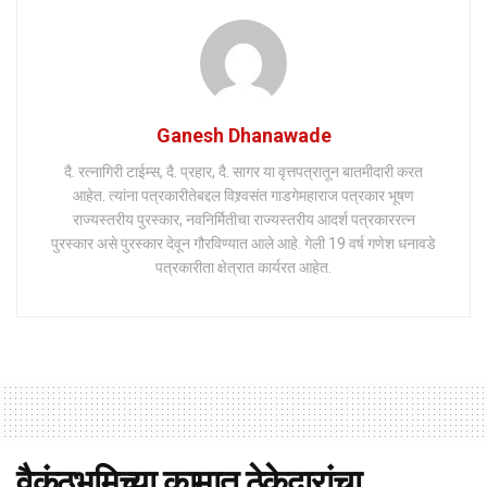
Ganesh Dhanawade
दै. रत्नागिरी टाईम्स, दै. प्रहार, दै. सागर या वृत्तपत्रातून बातमीदारी करत
आहेत. त्यांना पत्रकारीतेबद्दल विश्र्वसंत गाडगेमहाराज पत्रकार भूषण
राज्यस्तरीय पुरस्कार, नवनिर्मितीचा राज्यस्तरीय आदर्श पत्रकाररत्न
पुरस्कार असे पुरस्कार देवून गौरविण्यात आले आहे. गेली 19 वर्ष गणेश धनावडे
पत्रकारीता क्षेत्रात कार्यरत आहेत.
वैकुंठभूमिच्या कामात ठेकेदारांचा