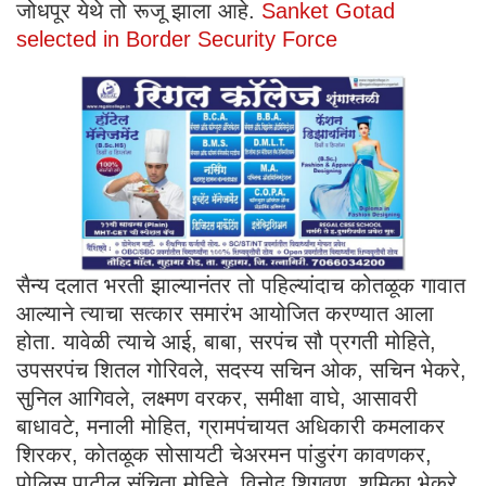
जोधपूर येथे तो रूजू झाला आहे.
Sanket Gotad
selected in Border Security Force
सैन्य दलात भरती झाल्यानंतर तो पहिल्यांदाच कोतळूक गावात
आल्याने त्याचा सत्कार समारंभ आयोजित करण्यात आला
होता. यावेळी त्याचे आई, बाबा, सरपंच सौ प्रगती मोहिते,
उपसरपंच शितल गोरिवले, सदस्य सचिन ओक, सचिन भेकरे,
सुनिल आगिवले, लक्ष्मण वरकर, समीक्षा वाघे, आसावरी
बाधावटे, मनाली मोहित, ग्रामपंचायत अधिकारी कमलाकर
शिरकर, कोतळूक सोसायटी चेअरमन पांडुरंग कावणकर,
पोलिस पाटील संचिता मोहिते, विनोद शिगवण, शमिका भेकरे,