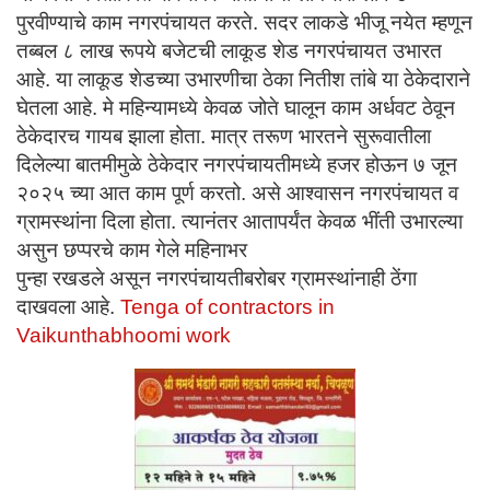
पुरवीण्याचे काम नगरपंचायत करते. सदर लाकडे भीजू नयेत म्हणून
तब्बल ८ लाख रूपये बजेटची लाकूड शेड नगरपंचायत उभारत
आहे. या लाकूड शेडच्या उभारणीचा ठेका नितीश तांबे या ठेकेदाराने
घेतला आहे. मे महिन्यामध्ये केवळ जोते घालून काम अर्धवट ठेवून
ठेकेदारच गायब झाला होता. मात्र तरूण भारतने सुरूवातीला
दिलेल्या बातमीमुळे ठेकेदार नगरपंचायतीमध्ये हजर होऊन ७ जून
२०२५ च्या आत काम पूर्ण करतो. असे आश्वासन नगरपंचायत व
ग्रामस्थांना दिला होता. त्यानंतर आतापर्यंत केवळ भींती उभारल्या
असुन छप्परचे काम गेले महिनाभर
पुन्हा रखडले असून नगरपंचायतीबरोबर ग्रामस्थांनाही ठेंगा
दाखवला आहे.
Tenga of contractors in
Vaikunthabhoomi work