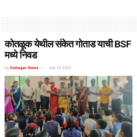
कोतळूक येथील संकेत गोताड याची BSF
मध्ये निवड
by
Guhagar News
July 19, 2025