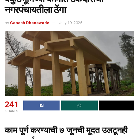
नगरपंचायतीला ठेंगा
by
Ganesh Dhanawade
July 19, 2025
241
SHARES
काम पूर्ण करण्याची ७ जूनची मूदत उलटूनही