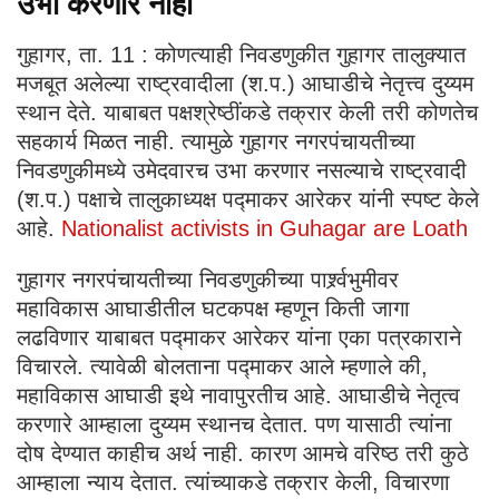
उभा करणार नाही
गुहागर, ता. 11 : कोणत्याही निवडणुकीत गुहागर तालुक्यात
मजबूत अलेल्या राष्ट्रवादीला (श.प.) आघाडीचे नेतृत्त्व दुय्यम
स्थान देते. याबाबत पक्षश्रेष्ठींकडे तक्रार केली तरी कोणतेच
सहकार्य मिळत नाही. त्यामुळे गुहागर नगरपंचायतीच्या
निवडणुकीमध्ये उमेदवारच उभा करणार नसल्याचे राष्ट्रवादी
(श.प.) पक्षाचे तालुकाध्यक्ष पद्माकर आरेकर यांनी स्पष्ट केले
आहे.
Nationalist activists in Guhagar are Loath
गुहागर नगरपंचायतीच्या निवडणुकीच्या पार्श्र्वभुमीवर
महाविकास आघाडीतील घटकपक्ष म्हणून किती जागा
लढविणार याबाबत पद्माकर आरेकर यांना एका पत्रकाराने
विचारले. त्यावेळी बोलताना पद्माकर आले म्हणाले की,
महाविकास आघाडी इथे नावापुरतीच आहे. आघाडीचे नेतृत्व
करणारे आम्हाला दुय्यम स्थानच देतात. पण यासाठी त्यांना
दोष देण्यात काहीच अर्थ नाही. कारण आमचे वरिष्ठ तरी कुठे
आम्हाला न्याय देतात. त्यांच्याकडे तक्रार केली, विचारणा