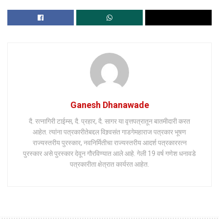
Ganesh Dhanawade
दै. रत्नागिरी टाईम्स, दै. प्रहार, दै. सागर या वृत्तपत्रातून बातमीदारी करत
आहेत. त्यांना पत्रकारीतेबद्दल विश्र्वसंत गाडगेमहाराज पत्रकार भूषण
राज्यस्तरीय पुरस्कार, नवनिर्मितीचा राज्यस्तरीय आदर्श पत्रकाररत्न
पुरस्कार असे पुरस्कार देवून गौरविण्यात आले आहे. गेली 19 वर्ष गणेश धनावडे
पत्रकारीता क्षेत्रात कार्यरत आहेत.