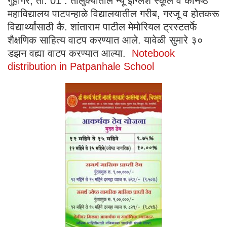
गुहागर, ता. 01 : तालुक्यातील न्यू इंग्लिश स्कूल व कनिष्ठ
महाविद्यालय पाटपन्हाळे विद्यालयातील गरीब, गरजू व होतकरू
विद्यार्थ्यांसाठी कै. शांताराम पाटील मेमोरियल ट्रस्टतर्फे
शैक्षणिक साहित्य वाटप करण्यात आले. यावेळी सुमारे ३०
डझन वह्या वाटप करण्यात आल्या.
Notebook
distribution in Patpanhale School