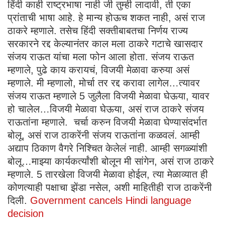
हिंदी काही राष्ट्रभाषा नाही जी तुम्ही लादावी, ती एका
प्रांताची भाषा आहे. हे मान्य होऊच शकत नाही, असं राज
ठाकरे म्हणाले. तसेच हिंदी सक्तीबाबतचा निर्णय राज्य
सरकारने रद्द केल्यानंतर काल मला ठाकरे गटाचे खासदार
संजय राऊत यांचा मला फोन आला होता. संजय राऊत
म्हणाले, पुढे काय करायचं, विजयी मेळावा करुया असं
म्हणाले. मी म्हणालो, मोर्चा तर रद्द करावा लागेल…त्यावर
संजय राऊत म्हणाले 5 जुलैला विजयी मेळावा घेऊया, यावर
हो चालेल…विजयी मेळावा घेऊया, असं राज ठाकरे संजय
राऊतांना म्हणाले. चर्चा करुन विजयी मेळावा घेण्यासंदर्भात
बोलू, असं राज ठाकरेंनी संजय राऊतांना कळवलं. आम्ही
अद्याप ठिकाण वैगरे निश्चित केलेलं नाही. आम्ही सगळ्यांशी
बोलू…माझ्या कार्यकर्त्यांशी बोलून मी सांगेन, असं राज ठाकरे
म्हणाले. 5 तारखेला विजयी मेळावा होईल, त्या मेळाव्यात ही
कोणत्याही पक्षाचा झेंडा नसेल, अशी माहितीही राज ठाकरेंनी
दिली.
Government cancels Hindi language
decision