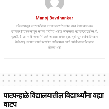
Manoj Bavdhankar
वडिलांपासून पत्रकारीतेचा वारसा जपणारे मनोज तथा भैय्या बावधकर
वृत्तपत्र वितरक म्हणून सर्वाना परिचित आहेत. लोकसत्ता, महाराष्ट्र टाईम्स, दै.
पुढारी, दै. सागर, दै. रत्नागिरी टाईम्स अशा अनेक वृत्तपत्रांमधुन त्यांनी लिखाण
केले आहे. व्यापक संपर्क असलेले व्यक्तिमत्त्व अशी त्यांची आज जिल्ह्यात
ओळख आहे.
पाटपन्हाळे विद्यालयातील विद्यार्थ्यांना वह्या
वाटप