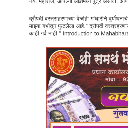
नये. महाराज, आपल्या आज्ञेमध्ये पुत्र असावा. आ
द्रौपदी वस्त्राहरणाच्या वेळीही गांधारीने दुर्योध
माझ्या गर्भातून फुटलेला आहे.” द्रौपदी वस्त्रहरणान
काही गर्व नाही.” Introduction to Mahabha