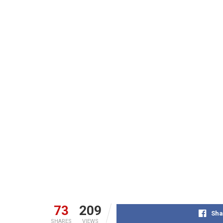
73
209
Sha
SHARES
VIEWS