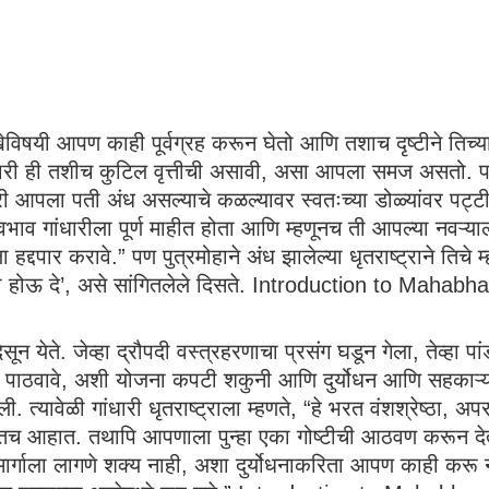
खेविषयी आपण काही पूर्वग्रह करून घेतो आणि तशाच दृष्टीने तिच्याक
री ही तशीच कुटिल वृत्तीची असावी, असा आपला समज असतो. पण 
ी आपला पती अंध असल्याचे कळल्यावर स्वतःच्या डोळ्यांवर पट्टी
ाव गांधारीला पूर्ण माहीत होता आणि म्हणूनच ती आपल्या नवऱ्याला
 हद्दपार करावे.” पण पुत्रमोहाने अंध झालेल्या धृतराष्ट्राने तिचे
 तो होऊ दे’, असे सांगितलेले दिसते. Introduction to Mahab
ेते. जेव्हा द्रौपदी वस्त्रहरणाचा प्रसंग घडून गेला, तेव्हा पांडवांन
सात पाठवावे, अशी योजना कपटी शकुनी आणि दुर्योधन आणि सहकाऱ्य
. त्यावेळी गांधारी धृतराष्ट्राला म्हणते, “हे भरत वंशश्रेष्ठा, अपरा
च आहात. तथापि आपणाला पुन्हा एका गोष्टीची आठवण करून देते, स
 मार्गाला लागणे शक्य नाही, अशा दुर्योधनाकरिता आपण काही करू नये