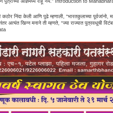
पण पुत्राच्या आज्ञेमध्ये राहू नये.” Introduction to Mahabha
नाची कठोर निंदा केली आणि पुढे म्हणाली, “भारतकुलाच्या पूर्वजांनो
ंतर अत्यंत खिन्न मनाने ती म्हणते, “ज्या राज्यात पुत्रवधूची विटंब
rata