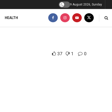
9 August 2026, Sunday
HEALTH
37
1
0