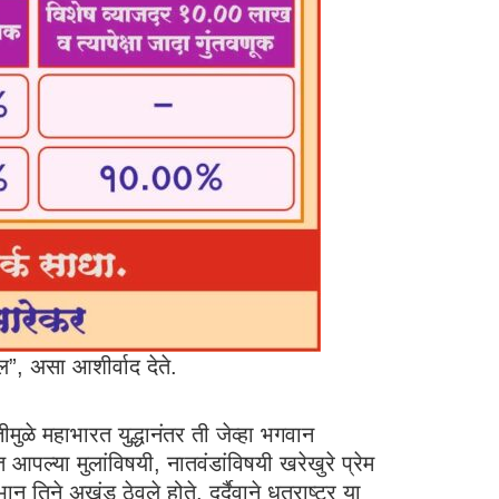
ईल”, असा आशीर्वाद देते.
तीमुळे महाभारत युद्धानंतर ती जेव्हा भगवान
त आपल्या मुलांविषयी, नातवंडांविषयी खरेखुरे प्रेम
िने अखंड ठेवले होते. दुर्दैवाने धृतराष्ट्र या