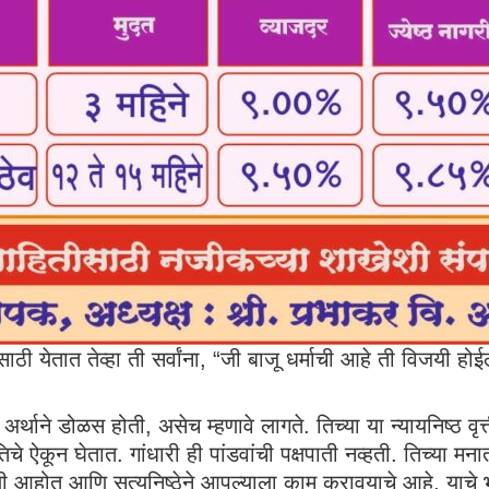
साठी येतात तेव्हा ती सर्वांना, “जी बाजू धर्माची आहे ती विजयी हो
अर्थाने डोळस होती, असेच म्हणावे लागते. तिच्या या न्यायनिष्ठ वृत्
िचे ऐकून घेतात. गांधारी ही पांडवांची पक्षपाती नव्हती. तिच्या मना
ी आहोत आणि सत्यनिष्ठेने आपल्याला काम करावयाचे आहे, याचे भान त