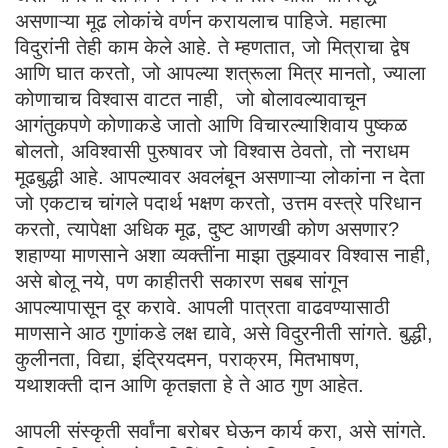
असणाऱ्या मूढ लोकांचे वर्णन करायलाच पाहिजे. महात्मा
विदुरांनी तेही काम केले आहे. ते म्हणतात, जो मित्राचा द्वेष
आणि घात करतो, जो आपल्या शत्रूला मित्र मानतो, ज्याला
कोणाचाच विश्वास वाटत नाही, जो बोलावल्यावाचून
आगंतुकपणे कोणाकडे जातो आणि विचारल्याशिवाय पुष्कळ
बोलतो, अविश्वासी पुरुषावर जो विश्वास ठेवतो, तो नराधम
मूढबुद्धी आहे. आपल्यावर अवलंबून असणाऱ्या लोकांना न देता
जो एकटाच चांगले पदार्थ भक्षण करतो, उत्तम वस्त्रे परिधान
करतो, त्यापेक्षा अधिक मूढ, दुष्ट आणखी कोण असणार?
शहाण्या माणसाने अशा व्यक्तींना माझा तुझ्यावर विश्वास नाही,
असे बोलू नये, पण काहीतरी सकारण सबब सांगून
आपल्यापासून दूर करावे. आपली पात्रता वाढवण्यासाठी
माणसाने आठ गुणांकडे लक्ष द्यावे, असे विदुरनीती सांगते. बुद्धी,
कुलीनता, विद्या, इंद्रियदमन, पराक्रम, मितभाषण,
यथाशक्ती दान आणि कृतज्ञता हे ते आठ गुण आहेत.
आपली संस्कृती सर्वांना बरोबर घेऊन कार्य करा, असे सांगते.