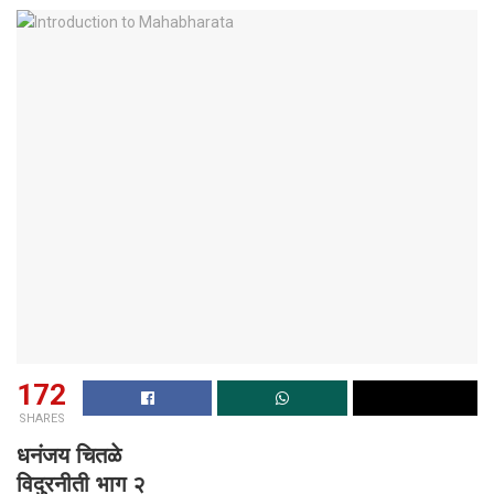
172
SHARES
धनंजय चितळे
विदुरनीती भाग २