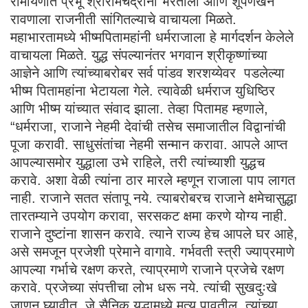
रामायणात प्रभू श्रीरामचंद्रानी भरताला आणि शूर्पणखेने
रावणाला राजनीती सांगितल्याचे वाचायला मिळते.
महाभारतामध्ये भीष्मपितामहांनी धर्मराजाला हे मार्गदर्शन केलेले
वाचायला मिळते. युद्ध संपल्यानंतर भगवान श्रीकृष्णांच्या
आज्ञेने आणि त्यांच्याबरोबर सर्व पांडव शरशय्येवर पडलेल्या
भीष्म पितामहांना भेटायला गेले. त्यावेळी धर्मराज युधिष्ठिर
आणि भीष्म यांच्यात संवाद झाला. तेव्हा पितामह म्हणाले,
“धर्मराजा, राजाने नेहमी देवांची तसेच समाजातील विद्वानांची
पूजा करावी. साधुसंतांचा नेहमी सन्मान करावा. आपले आप्त
आपल्यासमोर युद्धाला उभे राहिले, तरी त्यांच्याशी युद्धच
करावे. अशा वेळी त्यांना ठार मारले म्हणून राजाला पाप लागत
नाही. राजाने सतत संतापू नये. त्याबरोबरच राजाने क्षमेचासुद्धा
तारतम्याने उपयोग करावा, सरसकट क्षमा करणे योग्य नाही.
राजाने दुष्टांना शासन करावे. त्याने राज्य हेच आपले घर आहे,
असे समजून प्रजेशी प्रेमाने वागावे. गर्भवती स्त्री ज्याप्रमाणे
आपल्या गर्भाचे रक्षण करते, त्याप्रमाणे राजाने प्रजेचे रक्षण
करावे. प्रजेच्या संपत्तीचा लोभ धरू नये. त्यांची सुखदुःखे
जाणून घ्यावीत. जे सैनिक युद्धामध्ये मृत्यू पावतील, त्यांच्या