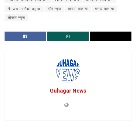
News in Guhagar
टॉप न्युज
ताज्या बातम्या
मराठी बातम्या
लोकल न्युज
Guhagar News