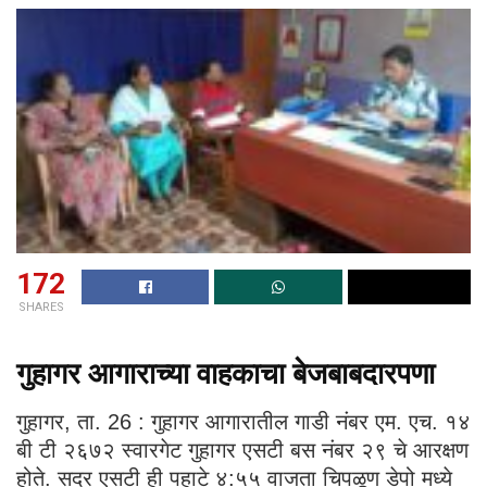
172
SHARES
गुहागर आगाराच्या वाहकाचा बेजबाबदारपणा
गुहागर, ता. 26 : गुहागर आगारातील गाडी नंबर एम. एच. १४
बी टी २६७२ स्वारगेट गुहागर एसटी बस नंबर २९ चे आरक्षण
होते. सदर एसटी ही पहाटे ४:५५ वाजता चिपळूण डेपो मध्ये