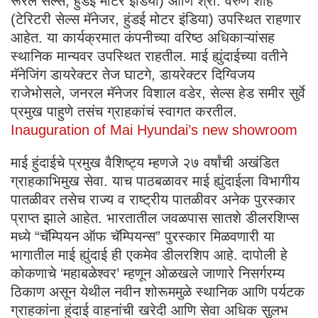
रूरल सेल्स, हुंडई मोटर इंडिया) आणि श्री. वरुण शाह
(टेरिटरी सेल्स मॅनेजर, हुंडई मोटर इंडिया) उपस्थित राहणार
आहेत. या कार्यक्रमात कंपनीच्या वरिष्ठ अधिकाऱ्यांसह
स्थानिक मान्यवर उपस्थित राहतील. माई ह्युंदाईच्या वतीने
मॅनेजिंग डायरेक्टर तेज घाटगे, डायरेक्टर दिग्विजय
राजेभोसले, जनरल मॅनेजर विशाल वडेर, सेल्स हेड समीर सुर्वे
प्रमुख पाहुणे तसंच ग्राहकांचं स्वागत करतील.
Inauguration of Mai Hyundai’s new showroom
माई हुंदाईचे प्रमुख वैशिष्ट्य म्हणजे २७ वर्षांची अखंडित
ग्राहकाभिमुख सेवा. याच पाठबळावर माई ह्युंदाईला विभागीय
पातळीवर तसेच राज्य व राष्ट्रीय पातळीवर अनेक पुरस्कार
प्राप्त झाले आहेत. भारतातील जवळपास सातशे डीलरशिप्स
मध्ये “चॅम्पियन ऑफ चॅम्पियन्स” पुरस्कार मिळवणारी या
भागातील माई ह्युंदाई ही एकमेव डीलरशिप आहे. दापोली हे
कोकणाचे ‘महाबळेश्वर’ म्हणून ओळखले जाणारे निसर्गरम्य
ठिकाण असून येथील नवीन शोरूममुळे स्थानिक आणि पर्यटक
ग्राहकांना हुंदाई वाहनांची खरेदी आणि सेवा अधिक सुलभ