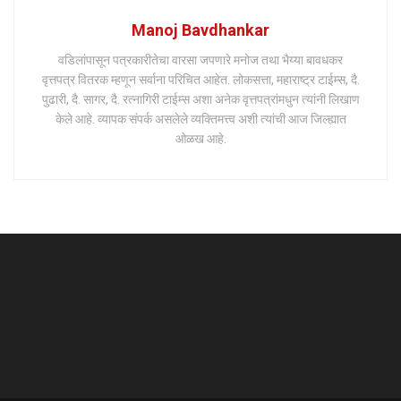
Manoj Bavdhankar
वडिलांपासून पत्रकारीतेचा वारसा जपणारे मनोज तथा भैय्या बावधकर
वृत्तपत्र वितरक म्हणून सर्वाना परिचित आहेत. लोकसत्ता, महाराष्ट्र टाईम्स, दै.
पुढारी, दै. सागर, दै. रत्नागिरी टाईम्स अशा अनेक वृत्तपत्रांमधुन त्यांनी लिखाण
केले आहे. व्यापक संपर्क असलेले व्यक्तिमत्त्व अशी त्यांची आज जिल्ह्यात
ओळख आहे.