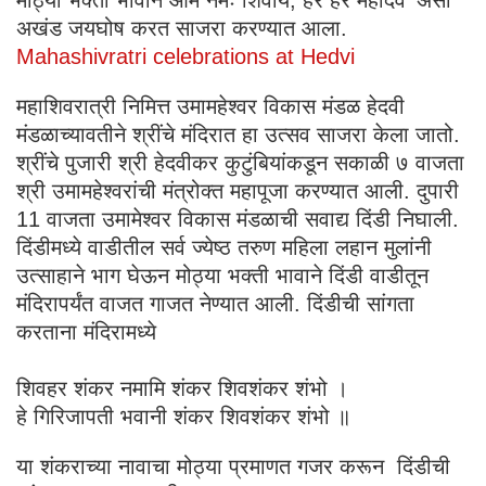
मोठ्या भक्ती भावाने ओम नमः शिवाय, हर हर महादेव’ असा
अखंड जयघोष करत साजरा करण्यात आला.
Mahashivratri celebrations at Hedvi
महाशिवरात्री निमित्त उमामहेश्वर विकास मंडळ हेदवी
मंडळाच्यावतीने श्रींचे मंदिरात हा उत्सव साजरा केला जातो.
श्रींचे पुजारी श्री हेदवीकर कुटुंबियांकडून सकाळी ७ वाजता
श्री उमामहेश्वरांची मंत्रोक्त महापूजा करण्यात आली. दुपारी
11 वाजता उमामेश्वर विकास मंडळाची सवाद्य दिंडी निघाली.
दिंडीमध्ये वाडीतील सर्व ज्येष्ठ तरुण महिला लहान मुलांनी
उत्साहाने भाग घेऊन मोठ्या भक्ती भावाने दिंडी वाडीतून
मंदिरापर्यंत वाजत गाजत नेण्यात आली. दिंडीची सांगता
करताना मंदिरामध्ये
शिवहर शंकर नमामि शंकर शिवशंकर शंभो ।
हे गिरिजापती भवानी शंकर शिवशंकर शंभो ॥
या शंकराच्या नावाचा मोठ्या प्रमाणत गजर करून दिंडीची