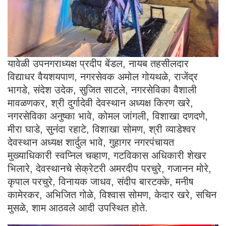
यावेळी उपनगराध्यक्ष प्रदीप बेंडल, नायब तहसीलदार
विद्याधर वैयशयपाण, नगरसेवक अमोल गोयथळे, राजेंद्र
भागडे, संदेश उदेक, सुजित साटले, नगरसेविका वैशाली
मावळणकर, श्री दुर्गादेवी देवस्थान अध्यक्ष किरण खरे,
नगरसेविका अनुष्का भावे, कोमल जांगली, विशाखा दणदणे,
मीरा घाडे, सुनंदा रहाटे, विशाखा सोमण, श्री व्याडेश्वर
देवस्थान अध्यक्ष शार्दुल भावे, गुहागर नगरपंचायत
मुख्याधिकारी स्वप्निल चव्हाण, गटविकास अधिकारी शेखर
भिलारे, देवस्थानचे सेक्रेटरी अमरदीप परचुरे, गजानन मोरे,
कृपाल परचुरे, विनायक जाधव, संदीप बारटक्के, मनीष
कामेरकर, अभिजित गोळे, विश्वास सोमण, केदार खरे, सचिन
मुसळे, शाम आठवले आदी उपस्थित होते.