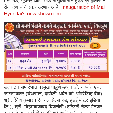
मंडणगड, गुहागर आणि खेड तालुक्यातील हुंडई ग्राहकांसाठी
सेवा देणं सोयीस्कर ठरणार आहे.
Inauguration of Mai
Hyundai’s new showroom
उद्घाटन समारंभात प्रमुख पाहुणे म्हणून डॉ. जयवंत एस.
जालगावकर (चेअरमन, दापोली अर्बन को-ऑपरेटिव्ह बँक),
श्री. देवेश कुमार (रिजनल सेल्स हेड, हुंडई मोटर इंडिया
लि.), श्री. मोहम्मदजावेद बिजनोरी (टेरिटरी सेल्स मॅनेजर,