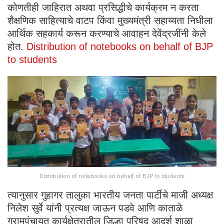
कोणतीही जाहिरात अथवा प्रसिद्धीचे कार्यक्रम न करता
शैक्षणिक साहित्याचे वाटप किंवा मुख्यमंत्री सहाय्यता निधीला
आर्थिक सहकार्य करून करण्याचे आवाहन देवेंद्रजींनी केले
होत.
Distribution of notebooks on behalf of BJP
to students
Distribution of notebooks on behalf of BJP to students
त्यानुसार गुहागर तालुका भारतीय जनता पार्टीचे माजी अध्यक्ष
निलेश सुर्वे यांनी प्रत्यक्ष जाऊन पडवे आणि काताळे
ग्रामपंचायत कार्यक्षेत्रातील जिल्हा परिषद आदर्श शाळा