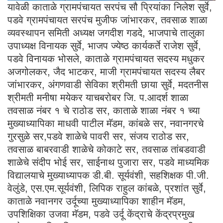
यावेळी काताळे ग्रामपंचायत सरपंच सौ प्रियांका निलेश सुर्वे,
पडवे ग्रामपंचायत सरपंच मुजीफ जांभारकर, तवसाळ शाळा
व्यवस्थापन समिती अध्यक्ष जगदीश गडदे, भाजपाचे तालुका
उपाध्यक्ष विनायक सुर्वे, भाजप ज्येष्ठ कार्यकर्ते राजेश सुर्वे,
पडवे विनायक भोसले, काताळे ग्रामपंचायत सदस्य मधुकर
अजगोलकर, जैद भाटकर, माजी ग्रामपंचायत सदस्य लैबर
जांभारकर, अंगणवाडी सेविका श्रीमती छाया सुर्वे, मदतनीस
श्रीमती मनीषा मयेकर याचबरोबर जि. प.आदर्श शाळा
तवसाळ नंबर १ चे राठोड सर, काताळे शाळा नंबर १ च्या
मुख्याध्यापिका माधवी पाटील मॅडम, कांबळे सर, नवानगरचे
गुरसुळे सर,पडवे शाळेचे पावरी सर, संजय राठोड सर,
तवसाळ बाबरवाडी शाळेचे कोकाटे सर, तवसाळ तांबडवाडी
शाळेचे संदीप भोई सर, साईनाथ पुजारा सर, पडवे माध्यमिक
विद्यालयाचे मुख्याध्यापक डी.बी. सूर्यवंशी, सहशिक्षक पी.जी.
वेलुंडे, एस.एम.सूर्यवंशी, लिपिक राहुल कांबळे, प्रशांत सुर्वे,
काताळे नवानगर उर्दूच्या मुख्याध्यापिका शाहीन मॅडम,
उपशिक्षिका उजवा मॅडम, पडवे उर्दू केंद्राचे केंद्रप्रमुख