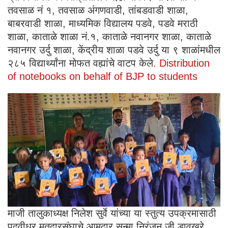
तवसाळ नं १, तवसाळ अंगणवाडी, तांबडवाडी शाळा,
बाबरवाडी शाळा, माध्यमिक विद्यालय पडवे, पडवे मराठी
शाळा, काताळे शाळा नं.१, काताळे नवानगर शाळा, काताळे
नवानगर उर्दु शाळा, केंद्रीय शाळा पडवे उर्दु या ९ शाळांमधील
२८५ विद्यार्थ्यांना मोफत वह्यांचे वाटप केले
. Distribution
of notebooks on behalf of BJP to students
माजी तालुकाध्यक्ष निलेश सुर्वे यांच्या या स्तुत्य उपक्रमासाठी
पदवीधर मतदारसंघाचे आमदार सन्मा.निरंजन जी डावखरे