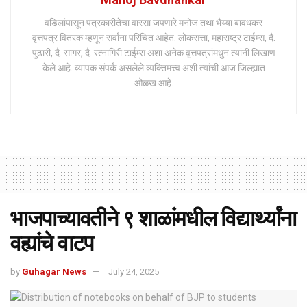
वडिलांपासून पत्रकारीतेचा वारसा जपणारे मनोज तथा भैय्या बावधकर
वृत्तपत्र वितरक म्हणून सर्वाना परिचित आहेत. लोकसत्ता, महाराष्ट्र टाईम्स, दै.
पुढारी, दै. सागर, दै. रत्नागिरी टाईम्स अशा अनेक वृत्तपत्रांमधुन त्यांनी लिखाण
केले आहे. व्यापक संपर्क असलेले व्यक्तिमत्त्व अशी त्यांची आज जिल्ह्यात
ओळख आहे.
भाजपाच्यावतीने ९ शाळांमधील विद्यार्थ्यांना
वह्यांचे वाटप
by
Guhagar News
July 24, 2025