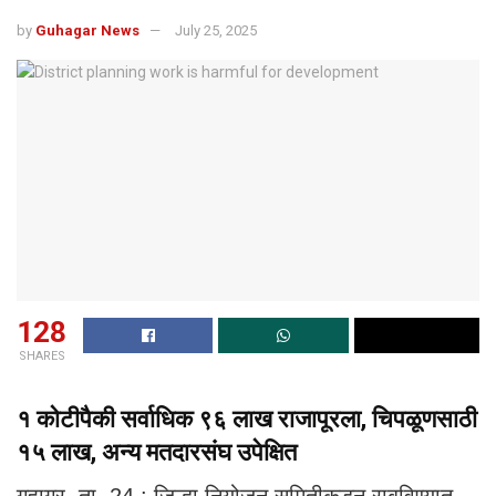
by
Guhagar News
July 25, 2025
128
SHARES
१ कोटीपैकी सर्वाधिक ९६ लाख राजापूरला, चिपळूणसाठी
१५ लाख, अन्य मतदारसंघ उपेक्षित
गुहागर, ता. 24 : जिल्हा नियोजन समितीकडून राबविण्यात