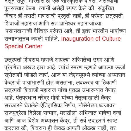
नसून संपूर्ण भारतासाठी एक सांस्कृतिक वारसा असल्याचा
पुनरुच्चार केला. त्यांनी असेही स्पष्ट केले की, संकुचित
विचार ही मराठी माणसाची प्रवृती नाही, ही परंपरा छत्रपती
शिवाजी महाराज आणि संत ज्ञानेश्वर महाराजांच्या
‘पसायदाना’ची वैश्विक परंपरा आहे, ती इतर भारतीय भाषांच्या
सन्मानातूनच जपली पाहिजे.
Inauguration of Culture
Special Center
छत्रपती शिवराय म्हणजे आपल्या अस्मितेचा उगम आणि
प्रेरणेचा अखंड झरा आहे. त्यांचं स्मरण म्हणजे आपल्या ऊर्जा
स्रोताशी जोडले जाणं. आज या जेएनयूमध्ये त्यांच्या अध्यासन
केंद्राची पायाभारणी होत असताना, लवकरच या ठिकाणी
छत्रपती शिवाजी महाराज यांचा पुतळा उभारण्यात येणार
आहे. पंतप्रधान नरेंद्र मोदी यांच्या नेतृत्वाखाली केंद्र
सरकारने घेतलेले ऐतिहासिक निर्णय, नौसेनेच्या ध्वजावर
राजमुद्रेला दिलेला सन्मान, मराठीला अभिजात भाषेचा दर्जा
आणि आज विशेष अध्यासन केंद्र, ही सर्व उदाहरणं स्पष्ट
करतात की, शिवराय ही केवळ आपली ओळख नाही, तर