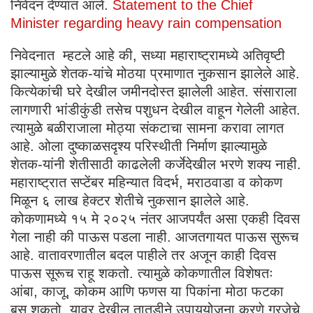
निवेदन देण्यात आले.
Statement to the Chief
Minister regarding heavy rain compensation
निवेदनात म्हटले आहे की, सध्या महाराष्ट्रामध्ये अतिवृष्टी
झाल्यामुळे शेतक-यांचे मोठया प्रमाणात नुकसान झालेले आहे.
कित्येकांची घरे देखील जमीनदोस्त झालेली आहेत. संसाराला
लागणारी भांडीकुंडी तसेच पशुधन देखील वाहून गेलेली आहेत.
त्यामुळे बळीराजाला मोठ्या संकटाचा सामना करावा लागत
आहे. ओला दुष्काळसदृश्य परिस्थीती निर्माण झाल्यामुळे
शेतक-यांनी शेतीसाठी काढलेली कर्जेदेखील भरणे शक्य नाही.
महाराष्ट्रात सप्टेंबर महिन्यात विदर्भ, मराठवाडा व कोकण
मिळून ६ लाख हेक्टर शेतीचे नुकसान झालेले आहे.
कोकणामध्ये १५ मे २०२५ नंतर आजपर्यंत असा एकही दिवस
गेला नाही की पाऊस पडला नाही. आजतगायत पाऊस सुरूच
आहे. वातावरणातील बदल पाहीले तर अजून काही दिवस
पाऊस सूरूच राहू शकतो. त्यामुळे कोकणातील विशेषतः
आंबा, काजू, कोकम आणि फणस या पिकांना मोठा फटका
बसू शकतो. यावर देखील तातडीने उपाययोजना करणे गरजेचे