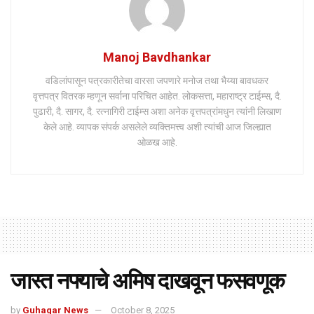
Manoj Bavdhankar
वडिलांपासून पत्रकारीतेचा वारसा जपणारे मनोज तथा भैय्या बावधकर
वृत्तपत्र वितरक म्हणून सर्वाना परिचित आहेत. लोकसत्ता, महाराष्ट्र टाईम्स, दै.
पुढारी, दै. सागर, दै. रत्नागिरी टाईम्स अशा अनेक वृत्तपत्रांमधुन त्यांनी लिखाण
केले आहे. व्यापक संपर्क असलेले व्यक्तिमत्त्व अशी त्यांची आज जिल्ह्यात
ओळख आहे.
जास्त नफ्याचे अमिष दाखवून फसवणूक
by
Guhagar News
October 8, 2025