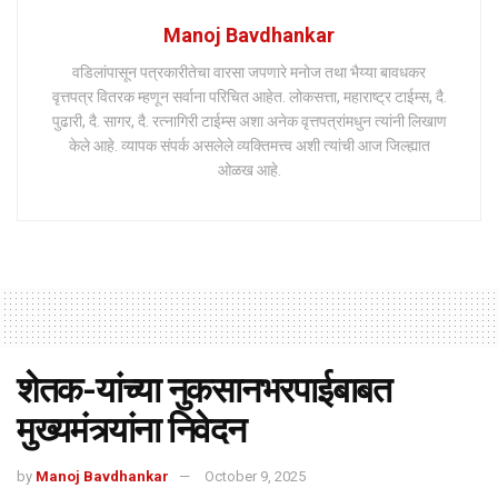
Manoj Bavdhankar
वडिलांपासून पत्रकारीतेचा वारसा जपणारे मनोज तथा भैय्या बावधकर
वृत्तपत्र वितरक म्हणून सर्वाना परिचित आहेत. लोकसत्ता, महाराष्ट्र टाईम्स, दै.
पुढारी, दै. सागर, दै. रत्नागिरी टाईम्स अशा अनेक वृत्तपत्रांमधुन त्यांनी लिखाण
केले आहे. व्यापक संपर्क असलेले व्यक्तिमत्त्व अशी त्यांची आज जिल्ह्यात
ओळख आहे.
शेतक-यांच्या नुकसानभरपाईबाबत
मुख्यमंत्र्यांना निवेदन
by
Manoj Bavdhankar
October 9, 2025