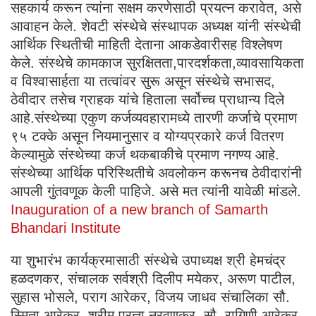
सहकार्य करून त्यांना सक्षम करणेसाठी प्रयत्न करावेत, असे
आवाहन केले. शेवटी संस्थेचे संस्थापक अध्यक्ष यांनी संस्थेची
आर्थिक स्थितीची माहिती देताना आकडेवारीसह विश्लेषण
केले. संस्थेचे कामकाज सुरक्षितता,पारदर्शकता,व्यावसायिकता
व विश्वासार्हता या तत्वांवर सुरू असून संस्थेचे सभासद,
ठेवीदार तसेच ग्राहक यांचे हिताला सर्वोच्च प्राधान्य दिले
आहे.संस्थेच्या एकुण कर्जव्यवहारामध्ये तारणी कर्जाचे प्रमाण
९५ टक्के असून नियमानुसार व योग्यप्रकारे कर्ज वितरण
केल्यामुळे संस्थेच्या कर्ज थकबाकीचे प्रमाण नगण्य आहे.
संस्थेच्या आर्थिक परिस्थितीचे अवलोकन करूनच ठेवीदारांनी
आपली गुंतवणूक केली पाहिजे. असे मत त्यांनी यावेळी मांडले.
Inauguration of a new branch of Samarth
Bhandari Institute
या शुभारंभ कार्यक्रमासाठी संस्थेचे उपाध्यक्ष श्री हेमचंद्र
हळदणकर, संचालक सर्वश्री दिलीप मयेकर, अरूण पाटील,
सुहास भोसले, पराग आरेकर, विजय जाधव संचालिका सौ.
स्मिता आरेकर, श्रीम.प्रज्ञा नरवणकर, सौ. रागिणी आरेकर,