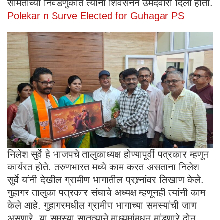
समितीच्या निवडणुकीत त्यांना शिवसेनेने उमेदवारी दिली होती.
Polekar n Surve Elected for Guhagar PS
निलेश सुर्वे हे भाजपचे तालुकाध्यक्ष होण्यापूर्वी पत्रकार म्हणून
कार्यरत होते. तरुणभारत मध्ये काम करत असताना निलेश
सुर्वे यांनी देखील ग्रामीण भागातील प्रश्र्नांवर लिखाण केले.
गुहागर तालुका पत्रकार संघाचे अध्यक्ष म्हणूनही त्यांनी काम
केले आहे. गुहागरमधील ग्रामीण भागाच्या समस्यांची जाण
असणारे, या समस्या सातत्याने माध्यमांमधुन मांडणारे दोन