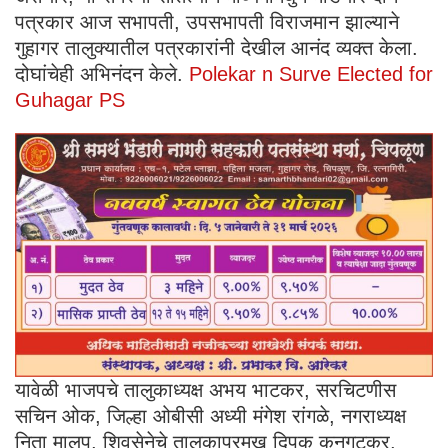
पत्रकार आज सभापती, उपसभापती विराजमान झाल्याने
गुहागर तालुक्यातील पत्रकारांनी देखील आनंद व्यक्त केला.
दोघांचेही अभिनंदन केले.
Polekar n Surve Elected for
Guhagar PS
यावेळी भाजपचे तालुकाध्यक्ष अभय भाटकर, सरचिटणीस
सचिन ओक, जिल्हा ओबीसी अध्यी मंगेश रांगळे, नगराध्यक्ष
निता मालप, शिवसेनेचे तालुकाप्रमुख दिपक कनगुटकर,