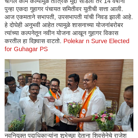
चांगले काम केल्यामुळे तांत्रिक मुद्दा सोडला तर 14 वर्षांनी
पुन्हा एकदा गुहागर पंचायत समितीवर युतीची सत्ता आली.
आज एकमताने सभापती, उपसभापती यांची निवड झाली आहे.
हे दोघेही अनुभवी आहेत त्यामुळे शासनाच्या योजनांबरोबर
त्यांच्या कल्पनेतून नवीन योजना आखून गुहागर विकास
करतील हा विश्र्वास वाटतो.
Polekar n Surve Elected
for Guhagar PS
नवनियुक्त पदाधिकाऱ्यांना शुभेच्छा देताना शिवसेनेचे राजेश