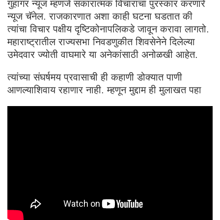
गुहागर न्यूज म्हणजे सकारात्मक विचारांचा पुरस्कार करणारे
न्यूज चॅनेल. राजकारणात अशा काही घटना घडतात की
त्यांचा विचार पक्षीय दृष्टिकोनापलिकडे जावून करावा लागतो.
महाराष्ट्रातील राज्यसभा निवडणुकीत शिवसेनेने दिलेल्या
उमेदवार ज्योती वाघमारे या अनेकांसाठी अनोळखी आहेत.
त्यांच्या संघर्षमय प्रवासाची ही कहाणी डोक्यात पाणी
आणल्याशिवाय रहाणार नाही. म्हणून मुद्दाम ही मुलाखत पहा