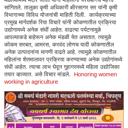
मेळाव्यामध्ये मंदार जोशी यांनी महिलांना परसबागेचे महत्त्व
सांगितले. तालुका कृषी अधिकारी क्षीरसागर सर यांनी कृषी
विभागाच्या विविध योजनांची माहिती दिली. कार्यक्रमाच्या
प्रमुख मार्गदर्शक रिया विचारे यांनी कोकणातील प्रक्रिया
उद्योगामध्ये अनेक संधीं आहेत. वाढत्या पर्यटनामुळे
आपल्याकडे बाहेरून अनेक मंडळी येत असतात. त्यामुळे
कोकम सरबत, आमरस, करवंद लोणच यादी कोकणातील
अनेक उत्पादनांना मागणी वाढते आहे. त्यामुळे कोकणातील
महिलांना शेतमालावर प्रक्रिया करण्याच्या अनेक उद्योगांमध्ये
संधी आहेत. त्याचा लाभ घेवून गुहागरमध्ये महिला उद्योजिका
तयार व्हाव्यात. असे विचार मांडले.
Honoring women
working in agriculture