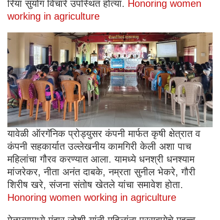
रिया सुयोग विचारे उपस्थित होत्या.
Honoring women
working in agriculture
यावेळी ऑरगॅनिक प्रोड्युसर कंपनी मार्फत कृषी क्षेत्रात व
कंपनी सहकार्यात उल्लेखनीय कामगिरी केली अशा पाच
महिलांचा गौरव करण्यात आला. यामध्ये धनश्री धनश्याम
मांजरेकर, नीता अनंत दाबके, नम्रता सुनील भेकरे, गौरी
शिरीष खरे, संजना संतोष खेतले यांचा समावेश होता.
Honoring women working in agriculture