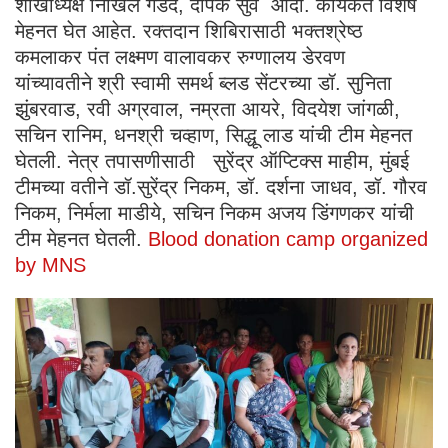
शाखाध्यक्ष निखिल गडदे, दीपक सुर्वे आदी. कार्यकर्ते विशेष
मेहनत घेत आहेत. रक्तदान शिबिरासाठी भक्तश्रेष्ठ
कमलाकर पंत लक्ष्मण वालावकर रुग्णालय डेरवण
यांच्यावतीने श्री स्वामी समर्थ ब्लड सेंटरच्या डॉ. सुनिता
झुंबरवाड, रवी अग्रवाल, नम्रता आयरे, विदयेश जांगळी,
सचिन रानिम, धनश्री चव्हाण, सिद्धू लाड यांची टीम मेहनत
घेतली. नेत्र तपासणीसाठी सुरेंद्र ऑप्टिक्स माहीम, मुंबई
टीमच्या वतीने डॉ.सुरेंद्र निकम, डॉ. दर्शना जाधव, डॉ. गौरव
निकम, निर्मला माडीये, सचिन निकम अजय डिंगणकर यांची
टीम मेहनत घेतली.
Blood donation camp organized
by MNS