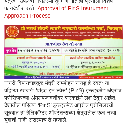
यंत्रणा उपलब्ध नसलेल्या दुर्गम भागात ही प्रणाली विशेष
फायदेशीर ठरते.
Approval of PinS Instrument
Approach Process
नागरी विमानवाहतूक मंत्री राममोहन नायडू हे स्वतः या
पहिल्या खाजगी ‘पॉइंट-इन-स्पेस’ (PinS) इन्स्ट्रुमेंट ॲप्रोच
प्रोसिजरच्या अंमलबजावणीवर बारकाईने लक्ष ठेवून आहेत.
देशातील पहिल्या ‘PinS’ इन्स्ट्रुमेंट अप्रोच प्रोसिजरची
सुरुवात ही हेलिकॉप्टर ऑपरेशन्सच्या क्षेत्रातील एका नव्या
युगाची नांदी असल्याचे ते म्हणाले.