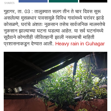
SHARES
गुहागर, ता. 03 : तालुक्यात सलग तीन ते चार दिवस सुरू
असलेल्या मुसळधार पावसामुळे विविध गावांमध्ये घरांवर झाडे
कोसळणे, घरांचे अंशतः नुकसान तसेच सार्वजनिक मालमत्तेचे
नुकसान झाल्याच्या घटना घडल्या आहेत. या सर्व घटनांमध्ये
सुदैवाने कोणतीही जीवितहानी झाली नसल्याची माहिती
प्रशासनाकडून देण्यात आली.
Heavy rain in Guhagar