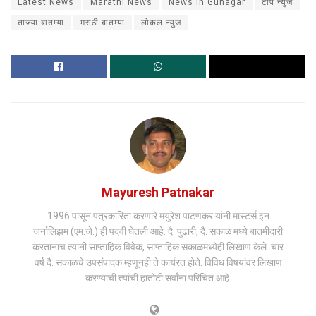
Latest News
Marathi News
News in Guhagar
टॉप न्युज
ताज्या बातम्या
मराठी बातम्या
लोकल न्युज
Mayuresh Patnakar
1996 पासून पत्रकारिता करणारे मयुरेश पाटणकर यांनी मास्टर्स इन
जर्नालिझम (एम.जे.) ही पदवी घेतली आहे. दै. पुढारी, दै. सकाळ मध्ये बातमीदारी
करतानाच त्यांनी साप्ताहिक विवेक, साप्ताहिक सकाळमध्येही लिखाण केले. चार
वर्ष दै. सकाळचे उपसंपादक म्हणूनही ते कार्यरत होते. विविध विषयांवर लिखाण
करण्याची त्यांची हातोटी सर्वांना परिचित आहे.