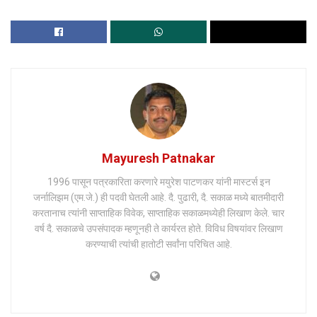
Mayuresh Patnakar
1996 पासून पत्रकारिता करणारे मयुरेश पाटणकर यांनी मास्टर्स इन
जर्नालिझम (एम.जे.) ही पदवी घेतली आहे. दै. पुढारी, दै. सकाळ मध्ये बातमीदारी
करतानाच त्यांनी साप्ताहिक विवेक, साप्ताहिक सकाळमध्येही लिखाण केले. चार
वर्ष दै. सकाळचे उपसंपादक म्हणूनही ते कार्यरत होते. विविध विषयांवर लिखाण
करण्याची त्यांची हातोटी सर्वांना परिचित आहे.