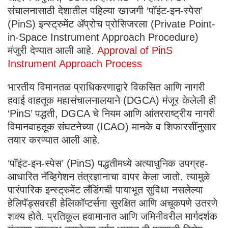
संचालनासाठी देशातील पहिल्या खाजगी ‘पॉइंट-इन-स्पेस’
(PinS) इन्स्ट्रुमेंट ॲप्रोच प्रोसिजरला (Private Point-
in-Space Instrument Approach Procedure)
मंजुरी देण्यात आली आहे.
Approval of PinS
Instrument Approach Process
भारतीय विमानतळ प्राधिकरणाद्वारे विकसित आणि नागरी
हवाई वाहतूक महासंचालनालयाने (DGCA) मंजूर केलेली ही
‘PinS’ पद्धती, DGCA चे नियम आणि आंतरराष्ट्रीय नागरी
विमानवाहतूक संघटनेच्या (ICAO) मानके व शिफारसींनुसार
तयार करण्यात आली आहे.
‘पॉइंट-इन-स्पेस’ (PinS) पद्धतीमध्ये अत्याधुनिक उपग्रह-
आधारित नॅव्हिगेशन तंत्रज्ञानाचा वापर केला जातो. त्यामुळे
पारंपारिक इन्स्ट्रुमेंट लँडिंगची पायाभूत सुविधा नसलेल्या
हेलिपॅड्सवरही हेलिकॉप्टर्सना सुरक्षित आणि अचूकपणे उतरणे
शक्य होते. प्रतिकूल हवामानात आणि जमिनीवरील मार्गदर्शक