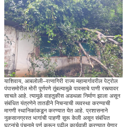
याशिवाय, आबलोली–रत्नागिरी राज्य महामार्गावरील पेट्रोल
पंपासमोरील मोरी पूर्णपणे तुंबल्यामुळे पावसाचे पाणी रस्त्यावर
साचले आहे. त्यामुळे वाहतुकीस अडथळा निर्माण झाला असून
संबंधित यंत्रणेने तातडीने निचऱ्याची व्यवस्था करण्याची
मागणी स्थानिकांकडून करण्यात येत आहे. प्रशासनाने
नुकसानग्रस्त भागांची पाहणी सुरू केली असून संबंधित
घटनांचे पंचनामे पूर्ण करून पुढील कार्यवाही करण्यात येणार