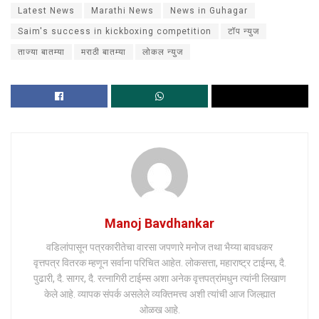
Latest News
Marathi News
News in Guhagar
Saim's success in kickboxing competition
टॉप न्युज
ताज्या बातम्या
मराठी बातम्या
लोकल न्युज
Manoj Bavdhankar
वडिलांपासून पत्रकारीतेचा वारसा जपणारे मनोज तथा भैय्या बावधकर
वृत्तपत्र वितरक म्हणून सर्वाना परिचित आहेत. लोकसत्ता, महाराष्ट्र टाईम्स, दै.
पुढारी, दै. सागर, दै. रत्नागिरी टाईम्स अशा अनेक वृत्तपत्रांमधुन त्यांनी लिखाण
केले आहे. व्यापक संपर्क असलेले व्यक्तिमत्त्व अशी त्यांची आज जिल्ह्यात
ओळख आहे.