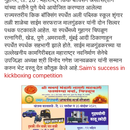
गुहागर, ता. 26 : महाराष्ट्र किक बॉक्सिंग असोसिएशन
यांच्या वतीने पुणे येथे आयोजित करण्यात आलेल्या
राज्यस्तरीय किक बॉक्सिंग स्पर्धेत अली पब्लिक स्कूल शृंगार
तळी शाळेचा साईम सरफराज मालगुंडकर यांनी दोन सिल्वर
पथक पटकावले आहेत. या स्पर्धेमध्ये गुहागर चिपळूण
रत्नागिरी, खेड, पुणे ,अमरावती, मुंबई आदी ठिकाणाहून
स्पर्धेत स्पर्धक सहभागी झाले होते. साईम माळगुंडकरच्या या
उल्लेखनीय कामगिरीबद्दल महाराष्ट्र नवनिर्माण सेनेचे
उपजिल्हा अध्यक्ष श्री विनोद गणेश जानवळकर यांनी सन्मान
करुन भेट वस्तू देत कौतुक केले आहे.
Saim’s success in
kickboxing competition