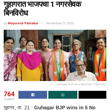
गुहागरात भाजपचा 1 नगरसेवक
बिनविरोध
by
Mayuresh Patnakar
November 21, 2025
Guhagar BJP wins Ward No. 5 Election
764
SHARES
गुहागर, ता. 21 :
Guhagar BJP wins in 5 No