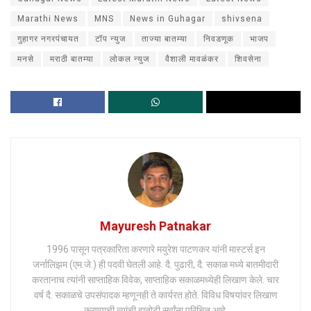
Marathi News
MNS
News in Guhagar
shivsena
गुहागर नगरपंचायत
टॉप न्युज
ताज्या बातम्या
निवडणूक
भाजप
मनसे
मराठी बातम्या
लोकल न्युज
वैशाली मावळंकर
शिवसेना
Mayuresh Patnakar
1996 पासून पत्रकारिता करणारे मयुरेश पाटणकर यांनी मास्टर्स इन
जर्नालिझम (एम.जे.) ही पदवी घेतली आहे. दै. पुढारी, दै. सकाळ मध्ये बातमीदारी
करतानाच त्यांनी साप्ताहिक विवेक, साप्ताहिक सकाळमध्येही लिखाण केले. चार
वर्ष दै. सकाळचे उपसंपादक म्हणूनही ते कार्यरत होते. विविध विषयांवर लिखाण
करण्याची त्यांची हातोटी सर्वांना परिचित आहे.