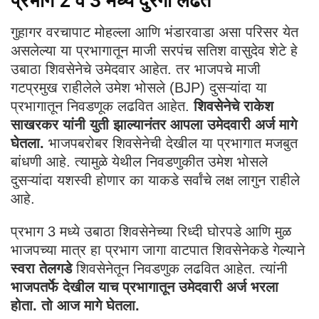
प्रभाग 2 व 3 मध्ये दुरंगी लढत
गुहागर वरचापाट मोहल्ला आणि भंडारवाडा असा परिसर येत
असलेल्या या प्रभागातून माजी सरपंच सतिश वासुदेव शेटे हे
उबाठा शिवसेनेचे उमेदवार आहेत. तर भाजपचे माजी
गटप्रमुख राहीलेले उमेश भोसले (BJP) दुसऱ्यांदा या
प्रभागातून निवडणूक लढवित आहेत.
शिवसेनेचे राकेश
साखरकर यांनी युती झाल्यानंतर आपला उमेदवारी अर्ज मागे
घेतला.
भाजपबरोबर शिवसेनेची देखील या प्रभागात मजबुत
बांधणी आहे. त्यामुळे येथील निवडणुकीत उमेश भोसले
दुसऱ्यांदा यशस्वी होणार का याकडे सर्वांचे लक्ष लागुन राहीले
आहे.
प्रभाग 3 मध्ये उबाठा शिवसेनेच्या रिध्दी घोरपडे आणि मुळ
भाजपच्या मात्र हा प्रभाग जागा वाटपात शिवसेनेकडे गेल्याने
स्वरा तेलगडे
शिवसेनेतून निवडणुक लढवित आहेत. त्यांनी
भाजपतर्फे देखील याच प्रभागातून उमेदवारी अर्ज भरला
होता. तो आज मागे घेतला.