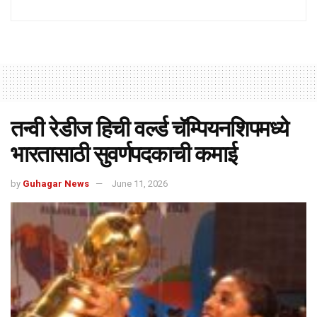
तन्वी रेडीज हिची वर्ल्ड चॅम्पियनशिपमध्ये
भारतासाठी सुवर्णपदकाची कमाई
by
Guhagar News
June 11, 2026