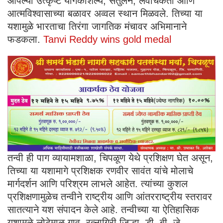
आपल्या उत्कृष्ट योगकौशल्य, संतुलन, लवचिकता आणि
आत्मविश्वासाच्या बळावर अव्वल स्थान मिळवले. तिच्या या
यशामुळे भारताचा तिरंगा जागतिक मंचावर अभिमानाने
फडकला.
Tanvi Reddy wins gold medal
तन्वी ही पाग व्यायामशाळा, चिपळूण येथे प्रशिक्षण घेत असून,
तिच्या या यशामागे प्रशिक्षक रणवीर सावंत यांचे मोलाचे
मार्गदर्शन आणि परिश्रम लाभले आहेत. त्यांच्या कुशल
प्रशिक्षणामुळेच तन्वीने राष्ट्रीय आणि आंतरराष्ट्रीय स्तरावर
सातत्याने यश संपादन केले आहे. तन्वीच्या या ऐतिहासिक
यशामुळे लोटेमाळ गाव, रत्नागिरी जिल्हा, डी. बी. जे.