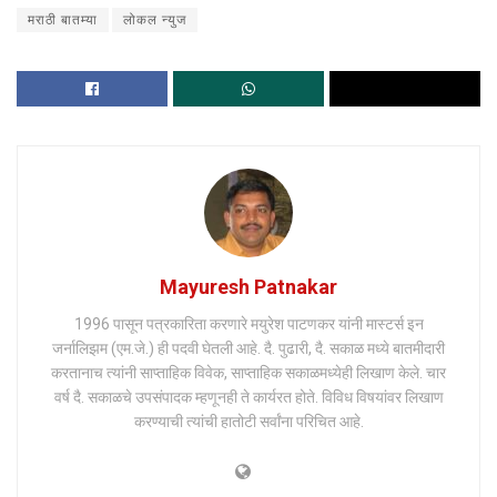
मराठी बातम्या
लोकल न्युज
Mayuresh Patnakar
1996 पासून पत्रकारिता करणारे मयुरेश पाटणकर यांनी मास्टर्स इन
जर्नालिझम (एम.जे.) ही पदवी घेतली आहे. दै. पुढारी, दै. सकाळ मध्ये बातमीदारी
करतानाच त्यांनी साप्ताहिक विवेक, साप्ताहिक सकाळमध्येही लिखाण केले. चार
वर्ष दै. सकाळचे उपसंपादक म्हणूनही ते कार्यरत होते. विविध विषयांवर लिखाण
करण्याची त्यांची हातोटी सर्वांना परिचित आहे.