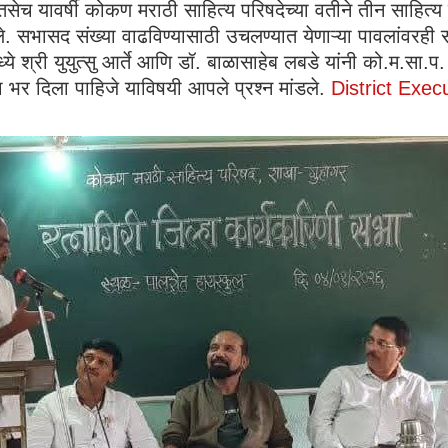
तसेच यावर्षी कोकण मराठी साहित्य परिषदेच्या वतीने तीन साहित
 सभासद संख्या वाढविण्यासाठी उचलण्यात येणाऱ्या पावलांवरही सवि
ये श्री युयुत्सु आर्ते आणि डॉ. बाळासाहेब लबडे यांनी को.म.सा.प. 
 भर दिला पाहिजे याविषयी आपले प्रश्न मांडले.
District Exe