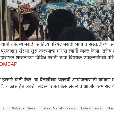
 यांनी कोकण मराठी साहित्य परिषद मराठी भाषा व संस्कृतीच्या संव
्रकाशन संस्था सुरू करण्याचा मानस त्यांनी व्यक्त केला. तसेच कार
हाराष्ट्र शासनाच्या विविध मराठी भाषा विषयक उपक्रमांमध्ये पर
f COMSAP
द्र हलगरे यांनी केले. या बैठकीच्या यशस्वी आयोजनासाठी कोकण मर
 डॉ. बाळासाहेब लबडे, सदस्य रजत बेलवलकर व आजीव सभासद यो
agar
Guhagar News
Latest Marathi News
Latest News
Mar