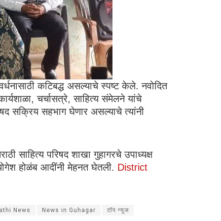
र्धनासाठी कटिबद्ध असल्याचे स्पष्ट केले. नवोदित
्यशाळा, चर्चासत्रे, साहित्य संमेलने यांचे
िषद सक्रिय सहभाग घेणार असल्याचे त्यांनी
ाठी साहित्य परिषद शाखा गुहागरचे उपाध्यक्ष
गेश होळंब आदींनी मेहनत घेतली.
District
athi News
News in Guhagar
टॉप न्युज