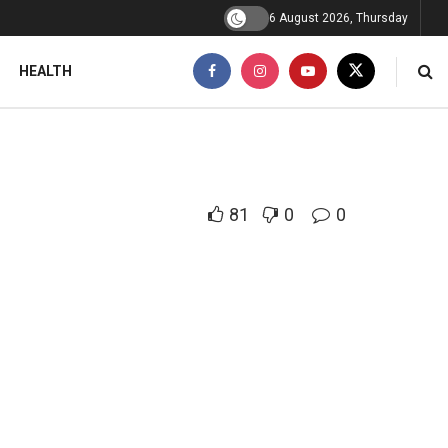
6 August 2026, Thursday
HEALTH
81
0
0