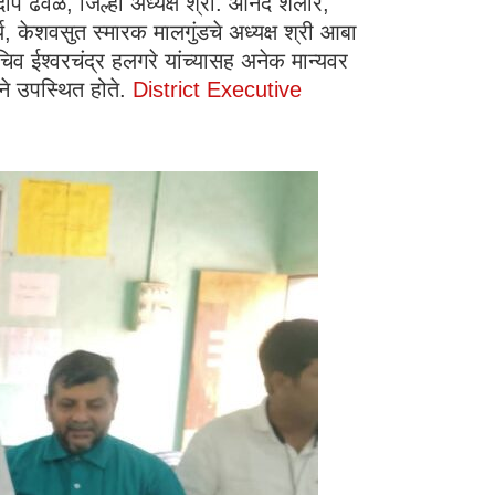
्रदीप ढवळ, जिल्हा अध्यक्ष श्री. आनंद शेलार,
य, केशवसुत स्मारक मालगुंडचे अध्यक्ष श्री आबा
िव ईश्वरचंद्र हलगरे यांच्यासह अनेक मान्यवर
ेने उपस्थित होते.
District Executive