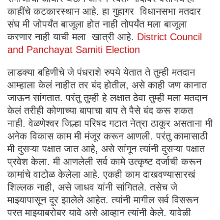
काहींचे कटकारस्थान आहे. हा गुहागर विधानसभा मतदार
संघ मी जोपर्यंत बाजूला होत नाही तोपर्यंत मला बाजूला
करणार नाही याची मला खात्री आहे.
District Council
and Panchayat Samiti Election
लाडक्या बहिणीचे जे पंधराशे रुपये येतात ते तुम्ही मतदान
आम्हाला केलं नाहीत तर बंद होतील, असे काही जण कानात
जाऊन सांगतात. परंतु तुम्ही हे लक्षात ठेवा तुम्ही मला मतदान
केलं तरीही कोणाच्या बापाचा बाप ते पैसे बंद करू शकत
नाही. वेळणेश्वर जिल्हा परिषद गटात नेत्रा ठाकूर असताना मी
अनेक विकास काम मी मंजूर करून आणली. परंतु कामासाठी
मी दुसऱ्या पक्षात जात आहे, असे सांगून त्यांनी दुसऱ्या पक्षात
प्रवेश केला. मी आणलेली सर्व कामे उत्कृष्ट दर्जाची करून
कामांचे वाटोळ केलेला आहे. एकही काम दाखवण्यासारखं
शिल्लक नाही, असे जाधव यांनी सांगितले. तसेच जे
माझ्यापासून दूर झालेले आहेत. त्यांनी मागील सर्व विसरून
परत माझ्याबरोबर यावे असे आव्हान त्यांनी केले. यावेळी