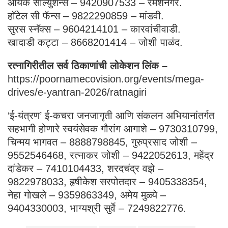
आर्यक सोल्युशन्स – 9420907533 – रमेशनगर.
हॉटेल सी फॅन्स – 9822290859 – मांडवी.
सुरस स्नॅक्स – 9604214101 – कारवांचीवाडी.
खादाडी कट्टा – 8668201414 – जोशी पाळंद.
रत्नागिरीतील सर्व ठिकाणांची लोकेशन लिंक –
https://poornamecovision.org/events/mega-
drives/e-yantran-2026/ratnagiri
‘ई-यंत्रण’ ई-कचरा जनजागृती आणि संकलन अभियानांतर्गत
सहभागी होणारे स्वयंसेवक गौरांग आगाशे – 9730310799,
चिन्मय भागवत – 8888798845, गुरुप्रसाद जोशी –
9552546468, रत्नाकर जोशी – 9422052613, महेंद्र
दांडेकर – 7410104433, शरदचंद्र वझे –
9822978033, हृषीकेश सरपोतदार – 9405338354,
नेहा गोखले – 9359863349, अमेय मुळ्ये –
9404330003, भाग्यश्री सुर्वे – 7249822776.