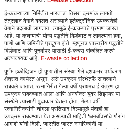
संकलित झाला होता.
E-waste collection
ई-कचऱ्याच्या निर्मितीत भारताचा तिसरा क्रमांक लागतो.
तंत्रज्ञान वेगाने बदलत असल्याने इलेक्ट्रॉनिक उपकरणेही
वेगाने बदलावी लागतात. त्यामुळे ई-कचऱ्याचे प्रमाण जास्त
आहे. या कचऱ्याची योग्य पद्धतीने विल्हेवाट न लावल्यास हवा,
पाणी आणि जमिनीचे प्रदूषण होते. म्हणूनच शास्त्रीय पद्धतीने
विल्हेवाट आणि पुनर्वापर यासाठी ई-कचरा संकलित करणे
अत्यावश्यक आहे.
E-waste collection
पूर्णम इकोव्हिजन ही पुण्यातील संस्था गेले दशकभर पर्यावरण
क्षेत्रात कार्यरत असून, असे उपक्रम संस्थेतर्फे सातत्याने
राबवले जातात. रत्नागिरीत गेल्या वर्षी प्रथमच ई-यंत्रण हा
उपक्रम राबवण्यात आला आणि अनबॉक्स युवर डिझायर या
संस्थेने त्यासाठी पुढाकार घेतला होता. गेल्या वर्षी
रत्नागिरीकरांनी चांगला प्रतिसाद दिल्यामुळे यंदाही हा
उपक्रम राबवण्यात येत असल्याची माहिती ‘अनबॉक्स’चे गौरांग
आगाशे यांनी दिली. जास्तीत जास्त नागरिकांनी या