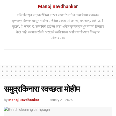
Manoj Bavdhankar
वडिलांपासून पत्रकारीतेचा वारसा जपणारे मनोज तथा भैय्या बावधकर
वृत्तपत्र वितरक म्हणून सर्वाना परिचित आहेत. लोकसत्ता, महाराष्ट्र टाईम्स, दै.
पुढारी, दै. सागर, दै. रत्नागिरी टाईम्स अशा अनेक वृत्तपत्रांमधुन त्यांनी लिखाण
केले आहे. व्यापक संपर्क असलेले व्यक्तिमत्त्व अशी त्यांची आज जिल्ह्यात
ओळख आहे.
समुद्रकिनारा स्वच्छता मोहीम
by
Manoj Bavdhankar
January 21, 2026