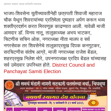
आमदार भास्कर जाधव मार्गदर्शन करताना
भाजप-शिवसेना युतीच्यावतीनेही छत्रपती शिवाजी महाराज
चौक येथून शिवरायांच्या प्रतिमेला पुष्पहार अर्पण करून भव्य
शक्तीप्रदर्शन करत मिरवणूक काढण्यात आली. यावेळी माजी
आमदार डॉ. विनय नातू, तालुकाध्यक्ष अभय भाटकर,
चिटणीस सचिन ओक, नगराध्यक्ष नीता मालप व सर्व
नगरसेवक तर शिवसेनेचे तालुकाप्रमुख दिपक कनगुटकर,
सरचिटणीस संतोष आग्रे, माजी नगराध्यक्ष राजेश बेंडल,
शहरप्रमुख निलेश मोरे, उपनगराध्यक्ष प्रदिप बेंडल यांच्यासह
सर्व उमेदवार उपस्थित होते.
District Council and
Panchayat Samiti Election