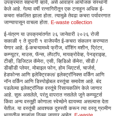
उपक्रमात सहभागी व्हावे, असे आवाहन आयोजक संस्थांनी
केले आहे. गेल्या वर्षी रत्नागिरीतून एक टनाहून अधिक ई-
कचरा संकलित झाला होता. त्यामुळे तेवढा कचरा पर्यावरणात
जाण्यापासून वाचला होता
. E-waste collection
ई-यंत्रण या उपक्रमांतर्गत २६ जानेवारी २०२६ रोजी
सकाळी ९ ते दुपारी १ वाजेपर्यंत ई-कचरा संकलन करण्यात
येणार आहे. ई-कचऱ्यामध्ये फ्रीज, वॉशिंग मशीन, प्रिंटर,
कम्प्युटर, माउस, फॅन्स, लॅपटॉप, मायक्रोवेव्ह, पेनड्राइव्ह,
टीव्ही, डिजिटल कॅमेरा, एसी, व्हिडिओ कॅमेरा, सीडी /
डीव्हीडी प्लेयर, मोबाइल फोन, होम थिएटर्स, चार्जर्स,
हेडफोन्स आणि इलेक्ट्रिकल/ इलेक्ट्रॉनिक्स वर्किंग आणि
नॉन वर्किंग आणि डिस्पोझेबल वस्तूंचा समावेश आहे. बंद
पडलेल्या इलेक्ट्रॉनिक वस्तूंचे रिसायकलिंग केले जाणार
आहे. सुरू असलेले, परंतु वापरात नसलेले जुने कम्प्युटर्स
किंवा अन्य वस्तूही कोणाला स्वेच्छेने द्यायच्या असल्यास देता
येतील. या वस्तूंची आवश्यक दुरुस्ती करून त्या वस्तू ग्रामीण
भागातील शाळांना दिल्या जाणार आहेत.
E-waste