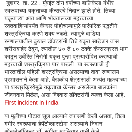
गुहागर, ता. 22 : मुंबईत दोन वर्षांच्या बालिकेला गंभीर
स्वरूपाच्या यकृताच्या कॅन्सरचे निदान झाले होते. तिच्या
यकृताच्या आत आणि भोवतालच्या महत्त्वाच्या
रक्तवाहिन्यांपर्यंत कॅन्सर पोहोचल्यामुळे पारंपरिक पद्धतीने
शस्त्रक्रिया करणे शक्य नव्हते. त्यामुळे वाडिया
रुग्णालयातील कुशल डॉक्टरांनी तिचे यकृत साडेचार तास
शरीराबाहेर ठेवून, त्यातील ७० ते ८० टक्के कॅन्सरग्रस्त भाग
काढून उर्वरित निरोगी यकृत पुन्हा प्रत्यारोपित करण्याची
महत्त्वाची शस्त्रक्रिया पार पाडली. या स्वरूपाची ही
भारतातील पहिली शस्त्रक्रिया असल्याचा दावा रुग्णालय
प्रशासनाने केला आहे. वैद्यकीय क्षेत्रासाठी अत्यंत महत्त्वाच्या
या शस्त्रक्रियेमुळे यकृताचा कॅन्सर असलेल्या बालकांना
जीवनदान मिळेल, असा विश्वास डॉक्टरांनी व्यक्त केला आहे.
First incident in India
या मुलीच्या पोटात सूज आल्याने तपासणी केली असता, तिला
गंभीर स्वरूपाचा हेपॅटोब्लास्टोमा असल्याचे निदान
ऑन्कोलॉजिस्ट डॉ. संगीता मुदलियार यांनी केले.