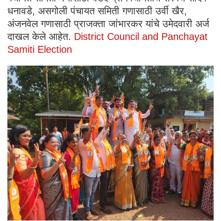
धनावडे, असगोली पंचायत समिती गणासाठी उर्वी खैर,
अंजनवेल गणासाठी प्राजक्ता जांभारकर यांचे उमेदवारी अर्ज
दाखल केले आहेत.
District Council and Panchayat
Samiti Election