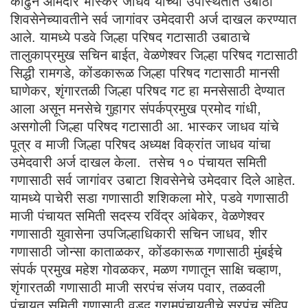
काढुन आमदार भास्कर जाधव यांच्या उपस्थितीत उबाठा
शिवसेनेच्यावतीने सर्व जागांवर उमेदवारी अर्ज दाखल करण्यात
आले. यामध्ये पडवे जिल्हा परिषद गटासाठी उबाठाचे
तालुकाप्रमुख सचिन बाईत, वेळणेश्वर जिल्हा परिषद गटासाठी
सिद्धी रामगडे, कोंडकारूळ जिल्हा परिषद गटासाठी मानसी
घाणेकर, शृंगारतळी जिल्हा परिषद गट हा मनसेसाठी देण्यात
आला असून मनसेचे गुहागर संपर्कप्रमुख प्रमोद गांधी,
असगोली जिल्हा परिषद गटासाठी आ. भास्कर जाधव यांचे
पूत्र व माजी जिल्हा परिषद अध्यक्ष विक्रांत जाधव यांचा
उमेदवारी अर्ज दाखल केला. तसेच १० पंचायत समिती
गणासाठी सर्व जागांवर उबाटा शिवसेनेचे उमेदवार दिले आहेत.
यामध्ये पाचेरी सडा गणासाठी शशिकला मोरे, पडवे गणासाठी
माजी पंचायत समिती सदस्य रविंद्र आंबेकर, वेळणेश्वर
गणासाठी युवासेना उपजिल्हाधिकारी सचिन जाधव, शीर
गणासाठी जोन्सा काताळकर, कोंडकारूळ गणासाठी मुंबईचे
संपर्क प्रमुख महेश गोवळकर, मळण गणातून साक्षि चव्हाण,
शृंगारतळी गणासाठी माजी सरपंच संजय पवार, तळवली
पंचायत समिती गणासाठी वडद ग्रामपंचायतीचे सरपंच संदिप