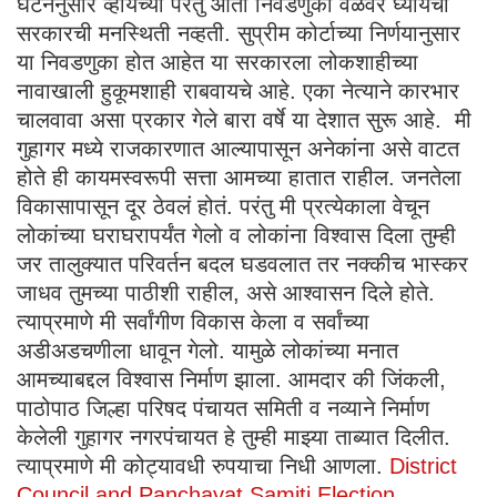
घटनेनुसार व्हायच्या परंतु आता निवडणुका वेळेवर घ्यायची
सरकारची मनस्थिती नव्हती. सुप्रीम कोर्टाच्या निर्णयानुसार
या निवडणुका होत आहेत या सरकारला लोकशाहीच्या
नावाखाली हुकूमशाही राबवायचे आहे. एका नेत्याने कारभार
चालवावा असा प्रकार गेले बारा वर्षे या देशात सुरू आहे. मी
गुहागर मध्ये राजकारणात आल्यापासून अनेकांना असे वाटत
होते ही कायमस्वरूपी सत्ता आमच्या हातात राहील. जनतेला
विकासापासून दूर ठेवलं होतं. परंतु मी प्रत्येकाला वेचून
लोकांच्या घराघरापर्यंत गेलो व लोकांना विश्वास दिला तुम्ही
जर तालुक्यात परिवर्तन बदल घडवलात तर नक्कीच भास्कर
जाधव तुमच्या पाठीशी राहील, असे आश्वासन दिले होते.
त्याप्रमाणे मी सर्वांगीण विकास केला व सर्वांच्या
अडीअडचणीला धावून गेलो. यामुळे लोकांच्या मनात
आमच्याबद्दल विश्वास निर्माण झाला. आमदार की जिंकली,
पाठोपाठ जिल्हा परिषद पंचायत समिती व नव्याने निर्माण
केलेली गुहागर नगरपंचायत हे तुम्ही माझ्या ताब्यात दिलीत.
त्याप्रमाणे मी कोट्यावधी रुपयाचा निधी आणला.
District
Council and Panchayat Samiti Election