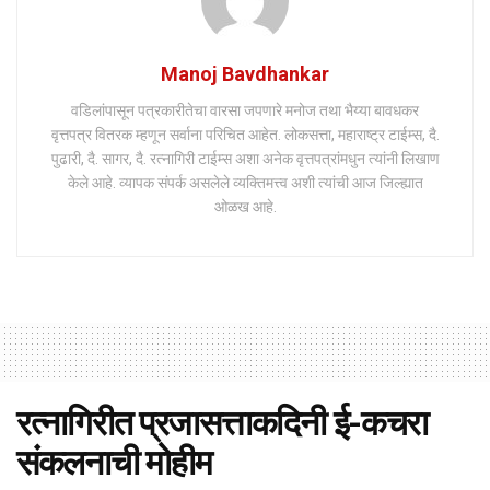
Manoj Bavdhankar
वडिलांपासून पत्रकारीतेचा वारसा जपणारे मनोज तथा भैय्या बावधकर
वृत्तपत्र वितरक म्हणून सर्वाना परिचित आहेत. लोकसत्ता, महाराष्ट्र टाईम्स, दै.
पुढारी, दै. सागर, दै. रत्नागिरी टाईम्स अशा अनेक वृत्तपत्रांमधुन त्यांनी लिखाण
केले आहे. व्यापक संपर्क असलेले व्यक्तिमत्त्व अशी त्यांची आज जिल्ह्यात
ओळख आहे.
रत्नागिरीत प्रजासत्ताकदिनी ई-कचरा
संकलनाची मोहीम