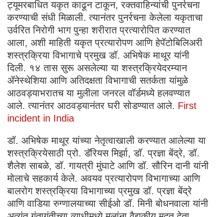
ट्यूमरबाधित यकृत काढून टाकून, रक्तवाहिन्यांची पुनर्रचना
करण्याची संधी मिळाली. त्यानंतर पुनर्रचना केलेला यकृताचा
उर्वरित निरोगी भाग पुन्हा शरीरात प्रत्यारोपित करण्यात
आला, अशी माहिती यकृत प्रत्यारोपण आणि हेपॅटोबिलिअरी
शस्त्रक्रिया विभागाचे प्रमुख डॉ. अभिषेक माथूर यांनी
दिली. १४ तास सुरू असलेल्या या शस्त्रक्रियेदरम्यान
ॲनेस्थेशिया आणि अतिदक्षता विभागाची सतर्कता यांमुळे
आठवड्याभरातच या मुलीला जनरल वॉर्डमध्ये हलवण्यात
आले. त्यानंतर आठवड्यानंतर घरी सोडण्यात आले.
First
incident in India
डॉ. अभिषेक माथूर यांच्या नेतृत्वाखाली करण्यात आलेल्या या
शस्त्रक्रियेसाठी प्रो. डॅरियस मिर्झा, डॉ. प्रज्ञा बेंद्रे, डॉ.
शैलेश साबळे, डॉ. गायत्री मुंघाटे आणि डॉ. सौरिन दानी यांनी
मोलाचे सहकार्य केले. अवयव प्रत्यारोपण विभागाच्या आणि
बालरोग शस्त्रक्रिया विभागाच्या प्रमुख डॉ. प्रज्ञा बेंद्रे
आणि वाडिया रुग्णालयाच्या सीईओ डॉ. मिनी बोधनवाला यांनी
अत्यंत गुंतागुंतीच्या व्याधीमध्ये मुलांना वैद्यकीय मदत देता