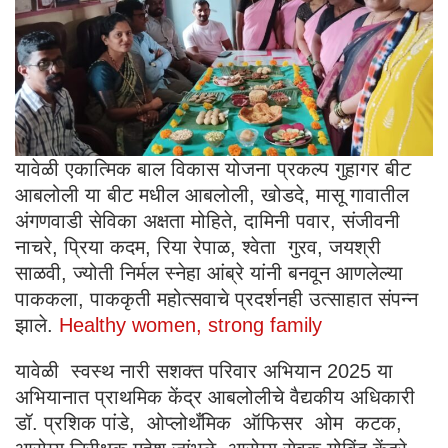
यावेळी एकात्मिक बाल विकास योजना प्रकल्प गुहागर बीट
आबलोली या बीट मधील आबलोली, खोडदे, मासू गावातील
अंगणवाडी सेविका अक्षता मोहिते, दामिनी पवार, संजीवनी
नाचरे, प्रिया कदम, रिया रेपाळ, श्वेता गुरव, जयश्री
साळवी, ज्योती निर्मल स्नेहा आंब्रे यांनी बनवून आणलेल्या
पाककला, पाककृती महोत्सवाचे प्रदर्शनही उत्साहात संपन्न
झाले.
Healthy women, strong family
यावेळी स्वस्थ नारी सशक्त परिवार अभियान 2025 या
अभियानात प्राथमिक केंद्र आबलोलीचे वैद्यकीय अधिकारी
डॉ. प्रशिक पांडे, ओप्लोथँमिक ऑफिसर ओम कटक,