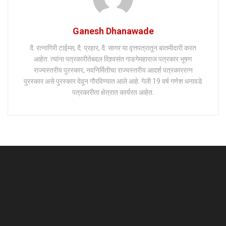
Ganesh Dhanawade
दै. रत्नागिरी टाईम्स, दै. प्रहार, दै. सागर या वृत्तपत्रातून बातमीदारी करत
आहेत. त्यांना पत्रकारीतेबद्दल विश्र्वसंत गाडगेमहाराज पत्रकार भूषण
राज्यस्तरीय पुरस्कार, नवनिर्मितीचा राज्यस्तरीय आदर्श पत्रकाररत्न
पुरस्कार असे पुरस्कार देवून गौरविण्यात आले आहे. गेली 19 वर्ष गणेश धनावडे
पत्रकारीता क्षेत्रात कार्यरत आहेत.