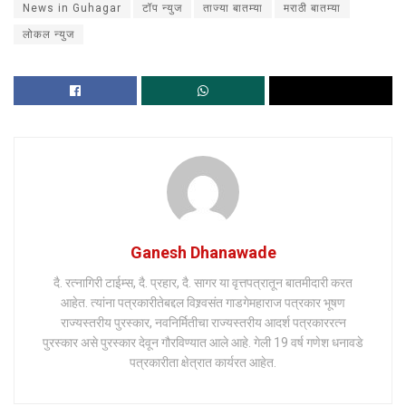
News in Guhagar
टॉप न्युज
ताज्या बातम्या
मराठी बातम्या
लोकल न्युज
Ganesh Dhanawade
दै. रत्नागिरी टाईम्स, दै. प्रहार, दै. सागर या वृत्तपत्रातून बातमीदारी करत
आहेत. त्यांना पत्रकारीतेबद्दल विश्र्वसंत गाडगेमहाराज पत्रकार भूषण
राज्यस्तरीय पुरस्कार, नवनिर्मितीचा राज्यस्तरीय आदर्श पत्रकाररत्न
पुरस्कार असे पुरस्कार देवून गौरविण्यात आले आहे. गेली 19 वर्ष गणेश धनावडे
पत्रकारीता क्षेत्रात कार्यरत आहेत.