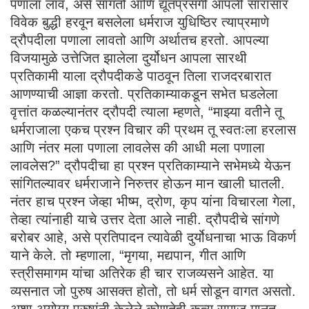
पणाला लाव, असे सांगतो आणि द्यूतप्रसंगी आपली सारासार
विवेक बुद्धी हरवून बसलेला धर्मराज युधिष्ठिर त्याप्रमाणे
द्रौपदीला पणाला लावतो आणि अर्थातच हरतो. आपल्या
विजयामुळे उत्तेजित झालेला दुर्योधन आपला सारथी
प्रतिकामी याला द्रौपदीकडे पाठवून तिला राजदरबारात
आणण्याची आज्ञा करतो. प्रतिकाम्याकडून सभेत घडलेला
वृत्तांत कळल्यानंतर द्रौपदी त्याला म्हणते, “माझ्या वतीने तू
धर्मराजाला एकच प्रश्न विचार की प्रथम तू स्वतःला हरलास
आणि नंतर मला पणाला लावलेस की आधी मला पणाला
लावलेस?” द्रौपदीचा हा प्रश्न प्रतिकाम्याने सभेमध्ये येऊन
सांगितल्यावर धर्मराजाने निरुत्तर होऊन मान खाली घातली.
नंतर हाच प्रश्न जेव्हा भीष्म, द्रोण, कृप यांना विचारला गेला,
तेव्हा त्यांनाही याचे उत्तर देता आले नाही. द्रौपदीचे सांगणे
बरोबर आहे, असे प्रतिपादन त्यावेळी दुर्योधनाचा भाऊ विकर्ण
याने केले. तो म्हणाला, “मृगया, मद्यपान, गीत आणि
स्त्रीसमागम यांचा अतिरेक ही चार राजव्यसने आहेत. या
व्यसनात जो पुरुष आसक्त होतो, तो धर्म सोडून वागत असतो.
अशा अयोग्य पुरुषांनी केलेले कोणतेही कृत्य समाज मानत