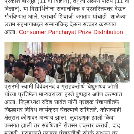
प्रकाश बारगुडे (11 वी विज्ञान), तनुजा लक्ष्मण पातये (11 वी
विज्ञान). या विद्यार्थिनीना सन्मानचिन्ह व प्रशस्तिपत्र देऊन
गौरविण्यात आले. प्राचार्य शिवाजी जगताप यांचाही शाळेच्या
उत्तम सहभागाबद्दल सन्मानचिन्ह देऊन सत्कार करण्यात
आला.
Consumer Panchayat Prize Distribution
प्रारंभी स्वामी विवेकानंद व ग्राहकतीर्थ बिंधुमाधव जोशी
यांच्या प्रतिमेला मान्यवरांच्या हस्ते पुष्पहार अर्पण करण्यात
आला. जिल्हाध्यक्ष संदेश सावंत यांनी ग्राहक पंचायतीतर्फे
जिल्हाभर विविध कार्यक्रम घेतल्याचे सांगितले. कोणत्याही
क्षेत्रात कोणावर अन्याय झाला, लुबाडणूक झाली किंवा
फसगत झाली तर संबंधिताने रीतसर तक्रार करावी, दाद
मागावी. ग्राहकाने ग्राहक पंचायतीशी संपर्क साधला तर