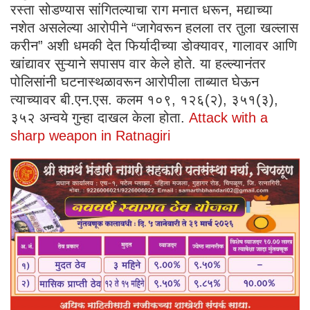
रस्ता सोडण्यास सांगितल्याचा राग मनात धरून, मद्याच्या
नशेत असलेल्या आरोपीने “जागेवरून हलला तर तुला खल्लास
करीन” अशी धमकी देत फिर्यादीच्या डोक्यावर, गालावर आणि
खांद्यावर सुऱ्याने सपासप वार केले होते. या हल्ल्यानंतर
पोलिसांनी घटनास्थळावरून आरोपीला ताब्यात घेऊन
त्याच्यावर बी.एन.एस. कलम १०९, १२६(२), ३५१(३),
३५२ अन्वये गुन्हा दाखल केला होता.
Attack with a
sharp weapon in Ratnagiri