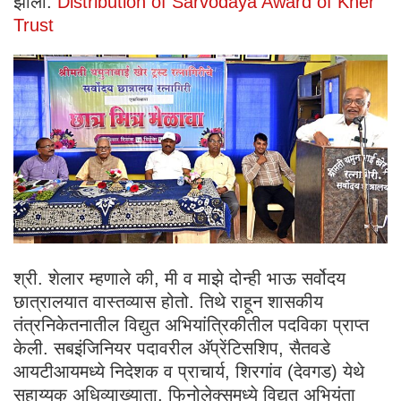
झाला.
Distribution of Sarvodaya Award of Kher
Trust
श्री. शेलार म्हणाले की, मी व माझे दोन्ही भाऊ सर्वोदय
छात्रालयात वास्तव्यास होतो. तिथे राहून शासकीय
तंत्रनिकेतनातील विद्युत अभियांत्रिकीतील पदविका प्राप्त
केली. सबइंजिनियर पदावरील अ‍ॅप्रेंटिसशिप, सैतवडे
आयटीआयमध्ये निदेशक व प्राचार्य, शिरगांव (देवगड) येथे
सहाय्यक अधिव्याख्याता, फिनोलेक्समध्ये विद्युत अभियंता