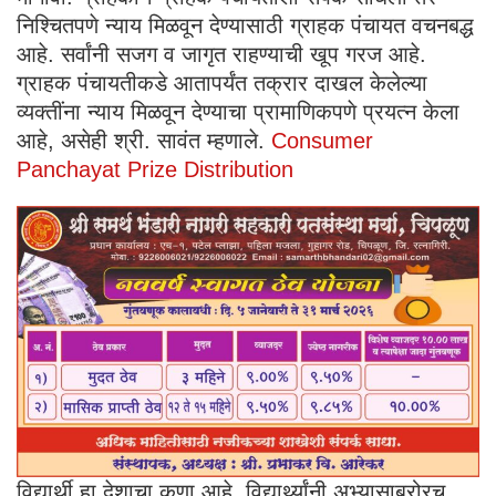
निश्चितपणे न्याय मिळवून देण्यासाठी ग्राहक पंचायत वचनबद्ध
आहे. सर्वांनी सजग व जागृत राहण्याची खूप गरज आहे.
ग्राहक पंचायतीकडे आतापर्यंत तक्रार दाखल केलेल्या
व्यक्तींना न्याय मिळवून देण्याचा प्रामाणिकपणे प्रयत्न केला
आहे, असेही श्री. सावंत म्हणाले.
Consumer
Panchayat Prize Distribution
विद्यार्थी हा देशाचा कणा आहे. विद्यार्थ्यांनी अभ्यासाबरोरच