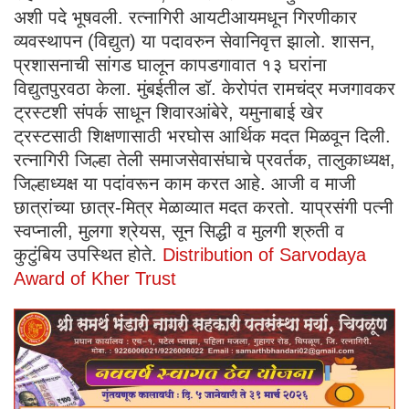
अशी पदे भूषवली. रत्नागिरी आयटीआयमधून गिरणीकार
व्यवस्थापन (विद्युत) या पदावरुन सेवानिवृत्त झालो. शासन,
प्रशासनाची सांगड घालून कापडगावात १३ घरांना
विद्युतपुरवठा केला. मुंबईतील डॉ. केरोपंत रामचंद्र मजगावकर
ट्रस्टशी संपर्क साधून शिवारआंबेरे, यमुनाबाई खेर
ट्रस्टसाठी शिक्षणासाठी भरघोस आर्थिक मदत मिळवून दिली.
रत्नागिरी जिल्हा तेली समाजसेवासंघाचे प्रवर्तक, तालुकाध्यक्ष,
जिल्हाध्यक्ष या पदांवरून काम करत आहे. आजी व माजी
छात्रांच्या छात्र-मित्र मेळाव्यात मदत करतो. याप्रसंगी पत्नी
स्वप्नाली, मुलगा श्रेयस, सून सिद्धी व मुलगी श्रुती व
कुटुंबिय उपस्थित होते.
Distribution of Sarvodaya
Award of Kher Trust