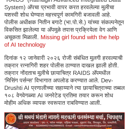
System) अ‍ॅपचा प्रभावी वापर करत हरवलेल्या मुलीचा
यशस्वी शोध घेण्यात महत्त्वपूर्ण कामगिरी बजावली आहे.
पोलीस अधीक्षक नितीन बगाटे (भा.पो.से.) यांच्या संकल्पनेतून
विकसित झालेल्या या अ‍ॅपमुळे तपास प्रक्रियेला वेग आणि
अचूकता मिळाली.
Missing girl found with the help
of AI technology
दिनांक १२ जानेवारी २०२६ रोजी संबंधित मुलगी हरवल्याची
तक्रार रत्नागिरी शहर पोलीस ठाण्यात दाखल झाली होती.
तक्रार नोंदताच मुलीचे छायाचित्र RAIDS अ‍ॅपमधील
‘मिसिंग पर्सन्स’ विभागात अपलोड करण्यात आले. Dev-
Drushti AI प्रणालीच्या सहाय्याने त्या छायाचित्राच्या तब्बल
१०८ वेगवेगळ्या AI जनरेटेड प्रतिमा तयार करून शोध
मोहीम अधिक व्यापक स्वरूपात राबविण्यात आली.