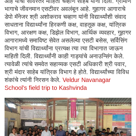
आहे याची सविस्तर माहिती चव्हाण साहेब यांनी दिली. ग्रामीण
भागाचे जीवनमान एसटीवर अवलंबून आहे. गुहागर आगाराचे
डेपो मॅनेजर श्री अशोकराव चव्हाण यांनी विद्यार्थ्यांशी संवाद
साधताना विद्यार्थ्यांना हिरकणी कक्ष, वाहतूक कक्ष, यांत्रिक
विभाग, आरक्षण कक्ष, डिझेल विभाग, आर्थिक व्यवहार, गुहागर
आगारामध्ये समाविष्ट सेवेत असलेल्या एसटी बसेस, सर्विसिंग
विभाग यांची विद्यार्थ्यांना प्रत्यक्ष त्या त्या विभागात जाऊन
माहिती दिली. विद्यार्थ्यांनी काही गाड्यांचे अनाउन्सिंग केले.
त्यावेळी त्यांचे समवेत सहाय्यक एसटी अधिकारी श्री पवार,
श्री मंदार साहेब यांत्रिक विभाग हे होते. विद्यार्थ्यांच्या विविध
शंकांचे त्यांनी निरसन केले.
Veldur Navanagar
School’s field trip to Kashvinda