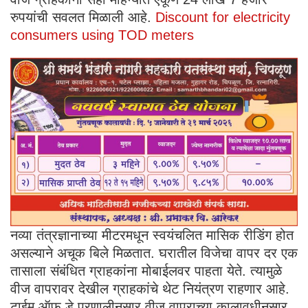
रुपयांची सवलत मिळाली आहे.
Discount for electricity
consumers using TOD meters
नव्या तंत्रज्ञानाच्या मीटरमधून स्वयंचलित मासिक रीडिंग होत
असल्याने अचूक बिले मिळतात. घरातील विजेचा वापर दर एक
तासाला संबंधित ग्राहकांना मोबाईलवर पाहता येते. त्यामुळे
वीज वापरावर देखील ग्राहकांचे थेट नियंत्रण राहणार आहे.
टाईम ऑफ डे प्रणालीनुसार वीज वापराच्या कालावधीनुसार