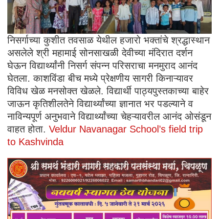
निसर्गाच्या कुशीत तवसाळ येथील हजारो भक्तांचे श्रद्धास्थान
असलेले श्री महामाई सोनसाखळी देवीच्या मंदिरात दर्शन
घेऊन विद्यार्थ्यांनी निसर्ग संपन्न परिसराचा मनमुराद आनंद
घेतला. काशविंडा बीच मध्ये प्रेक्षणीय सागरी किनाऱ्यावर
विविध खेळ मनसोक्त खेळले. विद्यार्थी पाठ्यपुस्तकाच्या बाहेर
जाऊन कृतिशीलतेने विद्यार्थ्यांच्या ज्ञानात भर पडल्याने व
नाविन्यपूर्ण अनुभवाने विद्यार्थ्यांच्या चेहऱ्यावरील आनंद ओसंडून
वाहत होता.
Veldur Navanagar School’s field trip
to Kashvinda