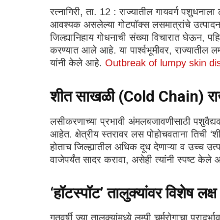
​रत्नागिरी, ता. 12 : राज्यातील गायवर्ग पशुधनाल
आवश्यक असलेल्या गोटपॉक्स लसमात्रांचे उत्पादन ‘प
जिल्ह्यानिहाय गोधनाची संख्या विचारात घेऊन, पह
करण्यात आले आहे. या पार्श्वभूमीवर, राज्यातील 
यांनी केले आहे.
Outbreak of lumpy skin di
शीत साखळी (
Cold Chain) राख
​लसीकरणाच्या प्रभावी अंमलबजावणीसाठी पशुवैद्यकीय
आहेत. क्षेत्रीय स्तरावर लस पोहोचवताना तिची ‘शीत
होताच जिल्ह्यातील अधिक दूध देणाऱ्या व उच्च उ
वाजेपर्यंत सादर करावा, असेही त्यांनी स्पष्ट केले
‘हॉटस्पॉट’ तालुक्यांवर विशेष लक्ष
​गतवर्षी ज्या तालुक्यांमध्ये लम्पी चर्मरोगाचा प्