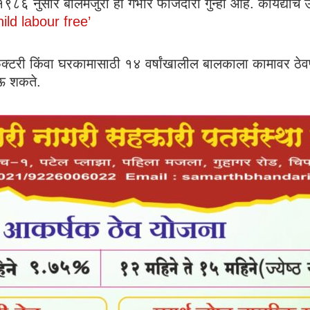
८६ नुसार बालमजुरी हा गंभीर फौजदारी गुन्हा आहे. कायद्याचे
ld labour free’
फॅक्टरी किंवा घरकामासाठी १४ वर्षांखालील बालकाला कामावर ठेव
ोऊ शकते.