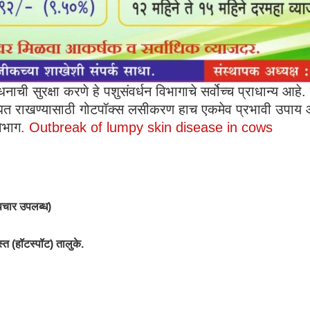
ोधनाची सुरक्षा करणे हे पशुसंवर्धन विभागाचे सर्वोच्च प्राधान्य आ
बाधित राखण्यासाठी गोटपॉक्स लसीकरण हाच एकमेव प्रभावी उपाय आह
िभाग
. Outbreak of lumpy skin disease in cows
पचार उपलब्ध)
रस्त (हॉटस्पॉट) तालुके.