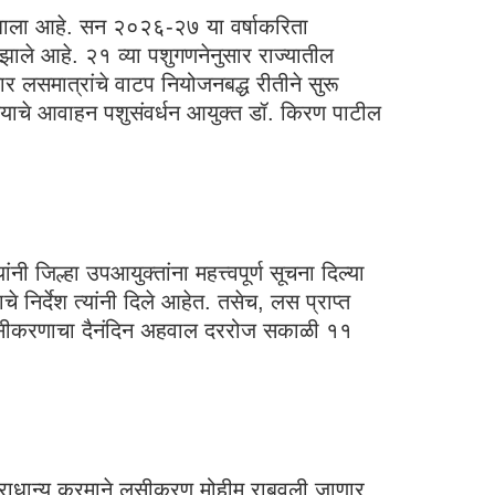
ज्ज झाला आहे. सन २०२६-२७ या वर्षाकरिता
ू झाले आहे. २१ व्या पशुगणनेनुसार राज्यातील
र लसमात्रांचे वाटप नियोजनबद्ध रीतीने सुरू
रण्याचे आवाहन पशुसंवर्धन आयुक्त डॉ. किरण पाटील
 जिल्हा उपआयुक्तांना महत्त्वपूर्ण सूचना दिल्या
 निर्देश त्यांनी दिले आहेत. तसेच, लस प्राप्त
आणि लसीकरणाचा दैनंदिन अहवाल दररोज सकाळी ११
्ये प्राधान्य क्रमाने लसीकरण मोहीम राबवली जाणार