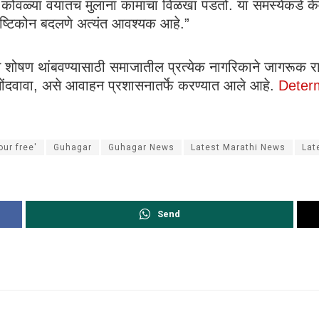
 कोवळ्या वयातच मुलांना कामाचा विळखा पडतो. या समस्येकडे केवळ
ृष्टिकोन बदलणे अत्यंत आवश्यक आहे.”
चे शोषण थांबवण्यासाठी समाजातील प्रत्येक नागरिकाने जागरूक
नोंदवावा, असे आवाहन प्रशासनातर्फे करण्यात आले आहे.
Determ
ur free'
Guhagar
Guhagar News
Latest Marathi News
Lat
Send