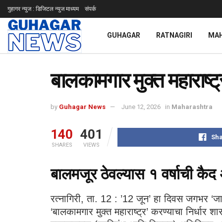
गुहागर न्युज : डिजिटल न्युज माध्यम
संपर्क
GUHAGAR
RATNAGIRI
MA
बालकामगार मुक्त महाराष्ट्र
by
Guhagar News
June 12, 2026
in
Maharashtra
140
401
Sha
SHARES
VIEWS
बालमजूर ठेवल्यास १ वर्षाची कै
​रत्नागिरी, ता. 12 : ’12 जून’ हा दिवस जगभर ‘
‘बालकामगार मुक्त महाराष्ट्र’ करण्याचा निर्धार