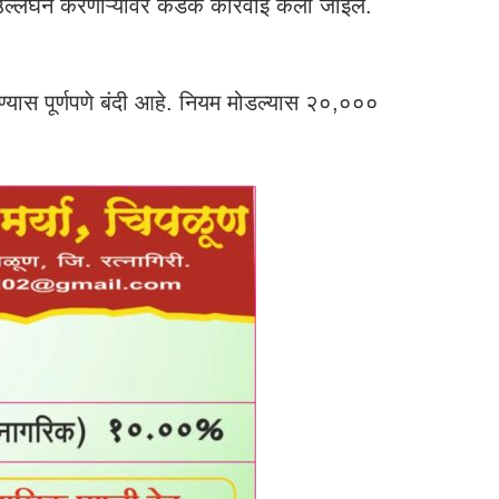
 उल्लंघन करणाऱ्यांवर कडक कारवाई केली जाईल.
ण्यास पूर्णपणे बंदी आहे. नियम मोडल्यास २०,०००