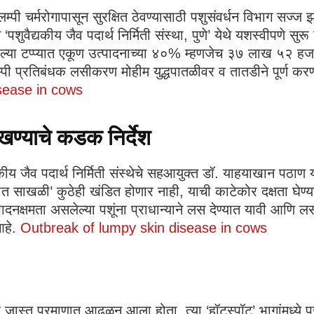
ा लम्पी चर्मरोगापासून सुरक्षित ठेवण्यासाठी पशुसंवर्धन विभाग स
शुवैद्यकीय जैव पदार्थ निर्मिती संस्था, पुणे’ येथे यशस्वीपणे सुर
िल्या टप्प्यात एकूण उत्पादनाच्या ४०% म्हणजेच ३७ लाख ५२ हजा
लम्पी प्रतिबंधक लसीकरण मोहीम युद्धपातळीवर व तातडीने पूर्ण क
sease in cows
ण्याचे कडक निर्देश
 जैव पदार्थ निर्मिती संस्थेचे सहआयुक्त डॉ. याहयाखान पठाण यांनी
 साखळी’ कुठेही खंडित होणार नाही, याची काटेकोर दक्षता घेण्याचे
त्पादनक्षमता असलेल्या पशूंना प्राधान्याने लस देण्यात यावी 
 आहे.
Outbreak of lumpy skin disease in cows
रादुर्भाव जास्त प्रमाणात आढळून आला होता, त्या ‘हॉटस्पॉट’ भागांमध