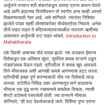
अर्जुनाने भगवान श्री शंकरांकडून अस्त्र प्राप्त करून घेतले
आहे आणि इंद्राच्या विनंतीवरून तो स्वर्गात अन्य काही अस्त्रे
मिळवण्यासाठी गेला आहे, असे सांगितले. त्यानंतर निश्चिंत
झालेले पांडव महर्षी लोमशांबरोबर तीर्थयात्रेला निघाले. अनेक
तीर्थे पाहत पाहत ते बद्रिकाश्रमाजवळील नारायण ऋषींच्या
आश्रमात अर्जुनाची वाट पाहत थांबले.
Introduction to
Mahabharata
एके दिवशी अचानक मोठे वादळ झाले. त्या वादळात ईशान्य
दिशेकडून एक अतिशय सुंदर, सुगंधित कमळ वाऱ्याने उडून
पांडवांजवळ येऊन पडले. द्रौपदीला ते कमळ खूप आवडले.
तिने भीमाजवळ अशी आणखी कमळे आणण्याचा हट्ट धरला.
द्रौपदीची इच्छा पूर्ण करण्यासाठी भीम त्या दिशेकडे जाऊ
लागला. वाटेतील निबिड अशा आरण्यातून मार्ग काढताना
भीमाला एक वृद्ध वानर रस्त्यामध्ये बसलेला दिसला. त्याची
शेपटी वाटेमध्ये पसरलेली होती. त्या वानराने भीमाला
सांगितले, “ही वाट देवलोकाकडे जाते. विशिष्ट पुण्य प्राप्त