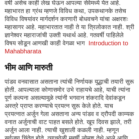
वर्षी असेच काही लेख घेऊन आपल्या सेवेमध्ये येत आहे.
महाभारत हा ग्रंथ म्हणजे विविध कथा, उपकथानके तसेच
विविध विषयांवर मार्गदर्शन करणारी बोधवचने यांचा अक्षरशः
महासागर आहे. महाभारतात नाही ते या त्रिलोकात नाही. श्री
ज्ञानेश्वर महाराजांची उक्ती यथार्थ आहे. गतवर्षी पाहिलेले
विषय सोडून आणखी काही वेगळा भाग
Introduction to
Mahabharata
भीम आणि मारुती
पांडव वनवासात असताना त्यांची निर्णायक युद्धाची तयारी सुरू
होती. आपल्याला कोणासमोर उभे राहायचे आहे, याची त्यांना
पूर्ण कल्पना असल्यामुळे त्यांनी भगवान शंकरादि देवांकडून
अस्त्रे प्राप्त करण्याचे प्रयत्न सुरू केले होते. याच
प्रयत्नात अर्जुन गेला असताना अन्य पांडव व द्रौपदी काम्यक
वनात अर्जुनाची वाट पाहत बसले होते. खूप दिवस झाले, तरी
अर्जुन आला नाही. त्याची खुशाली कळली नाही. म्हणून
सर्वजण चिंतेत होते. त्याचवेळी महर्षी लोमश तेथे आले आणि