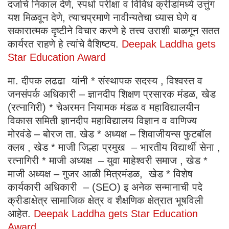
दर्जाचे निकाल देणे, स्पर्धा परीक्षा व विविध क्रीडांमध्ये उत्तुंग
यश मिळवून देणे, त्याचप्रमाणे नावीन्यतेचा ध्यास घेणे व
सकारात्मक दृष्टीने विचार करणे हे तत्त्व उराशी बाळगून सतत
कार्यरत राहणे हे त्यांचे वैशिष्टय.
Deepak Laddha gets
Star Education Award
मा. दीपक लढढा यांनी * संस्थापक सदस्य , विश्वस्त व
जनसंपर्क अधिकारी – ज्ञानदीप शिक्षण प्रसारक मंडळ, खेड
(रत्नागिरी) * चेअरमन नियामक मंडळ व महाविद्यालयीन
विकास समिती ज्ञानदीप महाविद्यालय विज्ञान व वाणिज्य
मोरवंडे – बोरज ता. खेड * अध्यक्ष – शिवाजीयन्स फुटबॉल
क्लब , खेड * माजी जिल्हा प्रमुख – भारतीय विद्यार्थी सेना ,
रत्नागिरी * माजी अध्यक्ष – युवा माहेश्वरी समाज , खेड *
माजी अध्यक्ष – गुजर आळी मित्रमंडळ, खेड * विशेष
कार्यकारी अधिकारी – (SEO) इ अनेक सन्मानाची पदे
क्रीडाक्षेत्र सामाजिक क्षेत्र व शैक्षणिक क्षेत्रात भूषविली
आहेत.
Deepak Laddha gets Star Education
Award