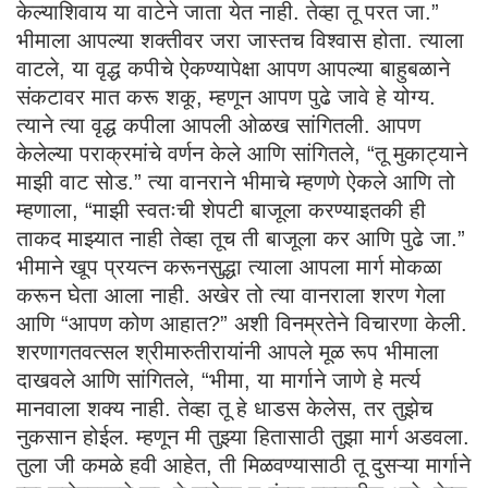
केल्याशिवाय या वाटेने जाता येत नाही. तेव्हा तू परत जा.”
भीमाला आपल्या शक्तीवर जरा जास्तच विश्वास होता. त्याला
वाटले, या वृद्ध कपीचे ऐकण्यापेक्षा आपण आपल्या बाहुबळाने
संकटावर मात करू शकू, म्हणून आपण पुढे जावे हे योग्य.
त्याने त्या वृद्ध कपीला आपली ओळख सांगितली. आपण
केलेल्या पराक्रमांचे वर्णन केले आणि सांगितले, “तू मुकाट्याने
माझी वाट सोड.” त्या वानराने भीमाचे म्हणणे ऐकले आणि तो
म्हणाला, “माझी स्वतःची शेपटी बाजूला करण्याइतकी ही
ताकद माझ्यात नाही तेव्हा तूच ती बाजूला कर आणि पुढे जा.”
भीमाने खूप प्रयत्न करूनसुद्धा त्याला आपला मार्ग मोकळा
करून घेता आला नाही. अखेर तो त्या वानराला शरण गेला
आणि “आपण कोण आहात?” अशी विनम्रतेने विचारणा केली.
शरणागतवत्सल श्रीमारुतीरायांनी आपले मूळ रूप भीमाला
दाखवले आणि सांगितले, “भीमा, या मार्गाने जाणे हे मर्त्य
मानवाला शक्य नाही. तेव्हा तू हे धाडस केलेस, तर तुझेच
नुकसान होईल. म्हणून मी तुझ्या हितासाठी तुझा मार्ग अडवला.
तुला जी कमळे हवी आहेत, ती मिळवण्यासाठी तू दुसऱ्या मार्गाने