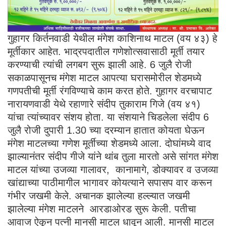
गुहागर किर्तनवाडी येथील मंगेश काशिनाथ माटल (वय ४३) हे
मूर्तीकार आहेत. भाद्रपदातील गणेशोत्सवासाठी मूर्ती तयार
करण्याची त्यांची लगबग सुरू झाली आहे. 6 जुलै रोजी
सकाळपासूनच मंगेश माटल आपत्या घरासमोरील शेडमध्ये
गणपतीची मूर्ती रंगविण्याचे काम करत होते. गुहागर वरचापाट
नारायणवाडी येथे रहाणारे संदीप तुकाराम गिजे (वय ४१)
यांचा त्यांच्यावर संशय होता. या संशयाने चिडलेला संदीप 6
जुलै रोजी दुपारी 1.30 च्या दरम्यान हातात कोयता घेऊन
मंगेश माटलच्या गणेश मूर्तीच्या शेडमध्ये आला. दोघांमध्ये वाद
झाल्यानंतर संदीप गीजे यांने थांब तुला मारतो असे सांगत मंगेश
माटल यांच्या उजव्या गालावर, कानामागे, डोक्यावर व उजव्या
खांद्याच्या पाठीमागील भागावर कोयत्याने सपासप वार करून
गंभीर जखमी केले. अचानक झालेल्या हल्ल्यात जखमी
झालेल्या मंगेश माटलने आरडाओरड सुरू केली. पतीचा
आवाज ऐकून पत्नी मानसी माटल धावून आली. मानसी माटल