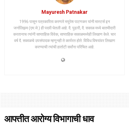
Mayuresh Patnakar
1996 पासून पत्रकारिता करणारे मयुरेश पाटणकर यांनी मास्टर्स इन
जर्नालिझम (एम.जे.) ही पदवी घेतली आहे. दै. पुढारी, दै. सकाळ मध्ये बातमीदारी
करतानाच त्यांनी साप्ताहिक विवेक, साप्ताहिक सकाळमध्येही लिखाण केले. चार
वर्ष दै. सकाळचे उपसंपादक म्हणूनही ते कार्यरत होते. विविध विषयांवर लिखाण
करण्याची त्यांची हातोटी सर्वांना परिचित आहे.
आपत्तीत आरोग्य विभागाची धाव