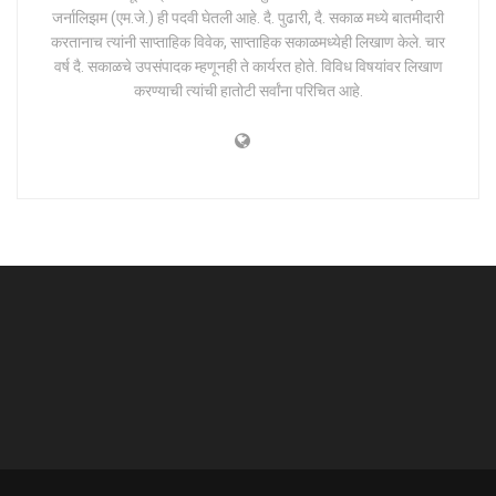
जर्नालिझम (एम.जे.) ही पदवी घेतली आहे. दै. पुढारी, दै. सकाळ मध्ये बातमीदारी
करतानाच त्यांनी साप्ताहिक विवेक, साप्ताहिक सकाळमध्येही लिखाण केले. चार
वर्ष दै. सकाळचे उपसंपादक म्हणूनही ते कार्यरत होते. विविध विषयांवर लिखाण
करण्याची त्यांची हातोटी सर्वांना परिचित आहे.