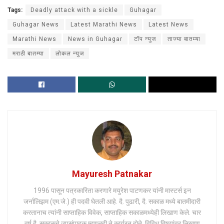
Tags:
Deadly attack with a sickle
Guhagar
Guhagar News
Latest Marathi News
Latest News
Marathi News
News in Guhagar
टॉप न्युज
ताज्या बातम्या
मराठी बातम्या
लोकल न्युज
Mayuresh Patnakar
1996 पासून पत्रकारिता करणारे मयुरेश पाटणकर यांनी मास्टर्स इन
जर्नालिझम (एम.जे.) ही पदवी घेतली आहे. दै. पुढारी, दै. सकाळ मध्ये बातमीदारी
करतानाच त्यांनी साप्ताहिक विवेक, साप्ताहिक सकाळमध्येही लिखाण केले. चार
वर्ष दै. सकाळचे उपसंपादक म्हणूनही ते कार्यरत होते. विविध विषयांवर लिखाण