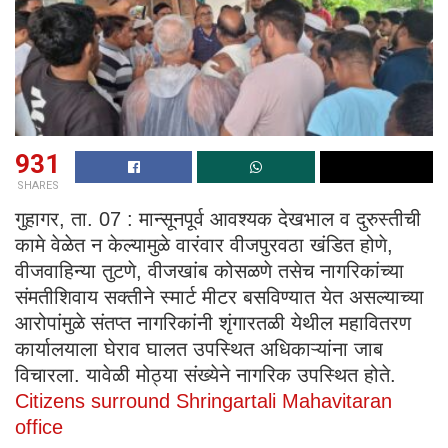
931
SHARES
गुहागर, ता. 07 : मान्सूनपूर्व आवश्यक देखभाल व दुरुस्तीची
कामे वेळेत न केल्यामुळे वारंवार वीजपुरवठा खंडित होणे,
वीजवाहिन्या तुटणे, वीजखांब कोसळणे तसेच नागरिकांच्या
संमतीशिवाय सक्तीने स्मार्ट मीटर बसविण्यात येत असल्याच्या
आरोपांमुळे संतप्त नागरिकांनी शृंगारतळी येथील महावितरण
कार्यालयाला घेराव घालत उपस्थित अधिकाऱ्यांना जाब
विचारला. यावेळी मोठ्या संख्येने नागरिक उपस्थित होते.
Citizens surround Shringartali Mahavitaran
office