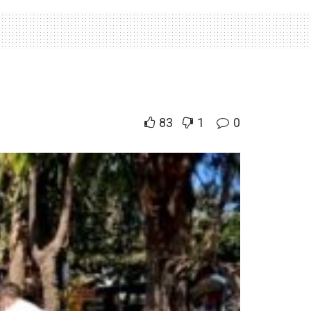
83
1
0