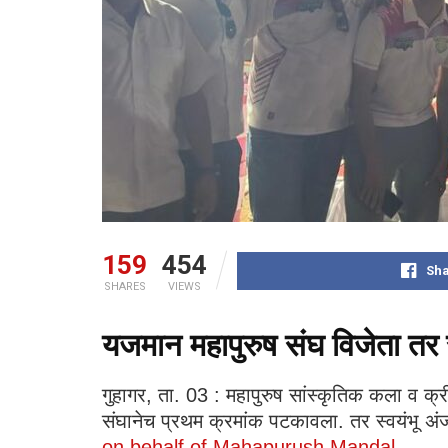
159
454
Sha
SHARES
VIEWS
यजमान महापुरुष संघ विजेता तर 
गुहागर, ता. 03 : महापुरुष सांस्कृतिक कला व क्र
संघानेच प्रथम क्रमांक पटकावला. तर स्वयंभू अंजन
on behalf of Mahapurush Mandal