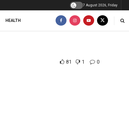
7 August 2026, Friday
HEALTH
81
1
0