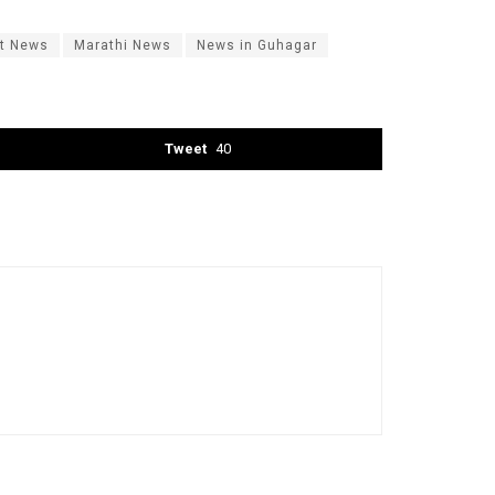
st News
Marathi News
News in Guhagar
Tweet
40