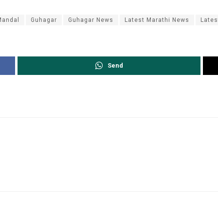
Mandal
Guhagar
Guhagar News
Latest Marathi News
Late
Send