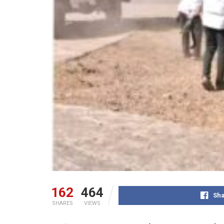
162
464
Sha
SHARES
VIEWS