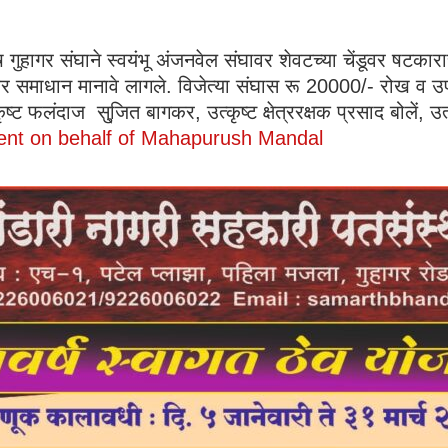
ुष गुहागर संघाने स्वयंभू अंजनवेल संघावर शेवटच्या चेंडूवर षटक
ावर समाधान मानावे लागले. विजेत्या संघास रू 20000/- रोख व 
्ट फलंदाज सु्जित बागकर, उत्कृष्ट क्षेत्ररक्षक प्रसाद बोलें,
ent on behalf of Mahapurush Mandal