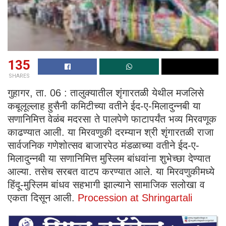
135
SHARES
गुहागर, ता. 06 : तालुक्यातील शृंगारतळी येथील मजलिसे
कबूलूल्लाह हुसैनी कमिटीच्या वतीने ईद-ए-मिलादुन्नबी या
सणानिमित्त वेळंब मदरसा ते पालपेणे फाटापर्यंत भव्य मिरवणूक
काढण्यात आली. या मिरवणुकी दरम्यान श्री शृंगारतळी राजा
सार्वजनिक गणेशोत्सव बाजारपेठ मंडळाच्या वतीने ईद-ए-
मिलादुन्नबी या सणानिमित्त मुस्लिम बांधवांना शुभेच्छा देण्यात
आल्या. तसेच सरबत वाटप करण्यात आले. या मिरवणुकीमध्ये
हिंदू-मुस्लिम बांधव सहभागी झाल्याने सामाजिक सलोखा व
एकता दिसून आली.
Procession at Shringartali