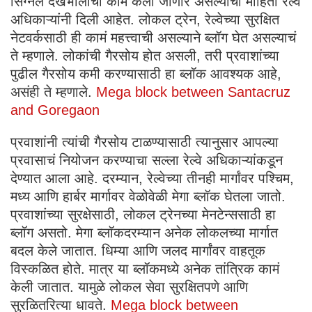
सिग्नल देखभालीची कामं केली जाणार असल्याची माहिती रेल्वे
अधिकाऱ्यांनी दिली आहेत. लोकल ट्रेन, रेल्वेच्या सुरक्षित
नेटवर्कसाठी ही कामं महत्त्वाची असल्याने ब्लॉग घेत असल्याचं
ते म्हणाले. लोकांची गैरसोय होत असली, तरी प्रवाशांच्या
पुढील गैरसोय कमी करण्यासाठी हा ब्लॉक आवश्यक आहे,
असंही ते म्हणाले.
Mega block between Santacruz
and Goregaon
प्रवाशांनी त्यांची गैरसोय टाळण्यासाठी त्यानुसार आपल्या
प्रवासाचं नियोजन करण्याचा सल्ला रेल्वे अधिकाऱ्यांकडून
देण्यात आला आहे. दरम्यान, रेल्वेच्या तीनही मार्गांवर पश्चिम,
मध्य आणि हार्बर मार्गावर वेळोवेळी मेगा ब्लॉक घेतला जातो.
प्रवाशांच्या सुरक्षेसाठी, लोकल ट्रेनच्या मेनटेन्ससाठी हा
ब्लॉग असतो. मेगा ब्लॉकदरम्यान अनेक लोकलच्या मार्गात
बदल केले जातात. धिम्या आणि जलद मार्गांवर वाहतूक
विस्कळित होते. मात्र या ब्लॉकमध्ये अनेक तांत्रिक कामं
केली जातात. यामुळे लोकल सेवा सुरक्षितपणे आणि
सुरळितरित्या धावते.
Mega block between