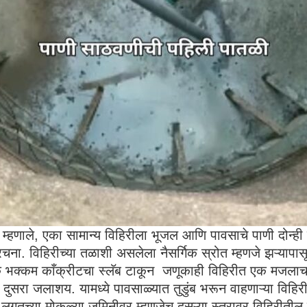
े म्हणाले, एका सामान्य विहिरीला भूजल आणि पावसाचे पाणी दोन्ही
रचना. विहिरीच्या तळाशी असलेला नैसर्गिक स्रोत म्हणजे झऱ्यापा
ात एक भक्कम काँक्रीटचा स्लॅब टाकून जणूकाही विहिरीत एक मजला
दुसरा जलाशय. यामध्ये पावसाळ्यात तुडुंब भरून वाहणाऱ्या विहि
लगतच्या मोकळ्या जमिनीवर म्हणजेच दुसऱ्या स्तरावर विहिरीतील 