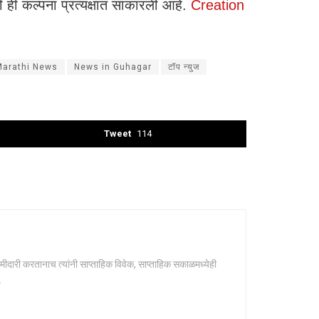
ंनी ही कल्पना प्रत्यक्षात साकारली आहे.
Creation
Marathi News
News in Guhagar
टॉप न्युज
Tweet
114
मीदारी करतानाच त्यांनी साप्ताहिक विवेक, साप्ताहिक सकाळमध्येही
.