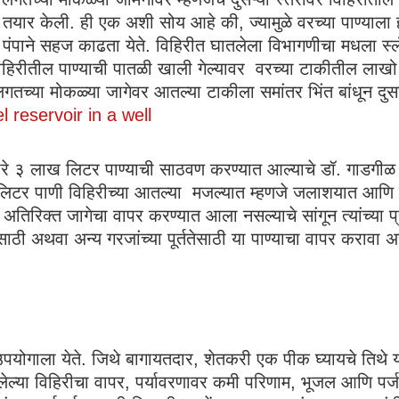
यार केली. ही एक अशी सोय आहे की, ज्यामुळे वरच्या पाण्याला
णी पंपाने सहज काढता येते. विहिरीत घातलेला विभागणीचा मधला स्
विहिरीतील पाण्याची पातळी खाली गेल्यावर वरच्या टाकीतील लाखो 
गतच्या मोकळ्या जागेवर आतल्या टाकीला समांतर भिंत बांधून दुसरी
l reservoir in a well
ुमारे ३ लाख लिटर पाण्याची साठवण करण्यात आल्याचे डॉ. गाडगीळ य
ाख लिटर पाणी विहिरीच्या आतल्या मजल्यात म्हणजे जलाशयात आण
रिक्त जागेचा वापर करण्यात आला नसल्याचे सांगून त्यांच्या प्रयो
ठी अथवा अन्य गरजांच्या पूर्ततेसाठी या पाण्याचा वापर करावा असे
योगाला येते. जिथे बागायतदार, शेतकरी एक पीक घ्यायचे तिथे या
असलेल्या विहिरीचा वापर, पर्यावरणावर कमी परिणाम, भूजल आणि पर्