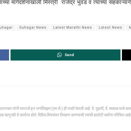
च्या मार्गदर्शनाखाली मिस्त्री राजेंद्र भुवड व त्यांच्या सहकाऱ्या
uhagar
Guhagar News
Latest Marathi News
Latest News
Send
णकर यांनी मास्टर्स इन जर्नालिझम (एम.जे.) ही पदवी घेतली आहे. दै. पुढारी, दै. सकाळ मध्ये बात
क म्हणूनही ते कार्यरत होते. विविध विषयांवर लिखाण करण्याची त्यांची हातोटी सर्वांना परिचित आहे