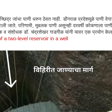
्र जांभा पाणी धरुन ठेवत नाही. डोंगराळ प्रदेशमुळे पाणी वेगाने ओ
ाली जाते. परिणामी, मुबलक पाणी असूनही दरवर्षी कोकणाला पाण
यापक व संशोधक डॉ. चंद्रशेखर गाडगीळ यांनी यावर एक प्रयोग के
f a two-level reservoir in a well