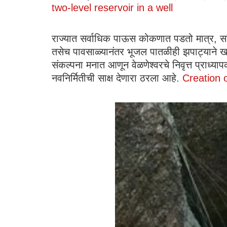
two-level reservoir in a well
राज्यात सर्वाधिक पाऊस कोकणात पडतो मात्र, सच्छिद
तसेच पावसाळ्यानंतर भूजल पातळीही झपाट्याने ख
संकल्पना मनात आणून वेळणेश्वरचे निवृत्त प्राध्
नवनिर्मितीची साक्ष देणारा ठरला आहे.
Creation o