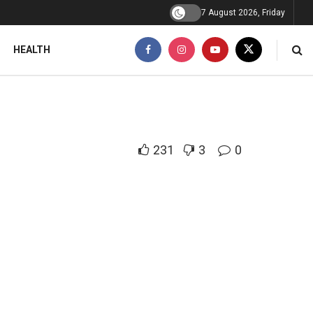
7 August 2026, Friday
HEALTH
231
3
0