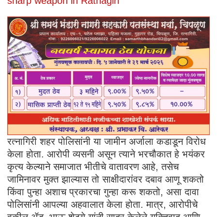
sharp weapon in Ratnagiri
रत्नागिरी शहर पोलिसांनी या जामीन अर्जाला कडाडून विरोध
केला होता. आरोपी व्यसनी असून त्याने भरचौकात हे भयंकर
कृत्य केल्याने समाजात भीतीचे वातावरण आहे, तसेच
जामिनावर मुक्त झाल्यास तो साक्षीदारांवर दबाव आणू शकतो
किंवा पुन्हा अशाच प्रकारचा गुन्हा करू शकतो, असा दावा
पोलिसांनी आपल्या अहवालात केला होता. मात्र, आरोपीचे
वकील ॲड. भाऊ शेट्ये यांनी सादर केलेले युक्तिवाद आणि