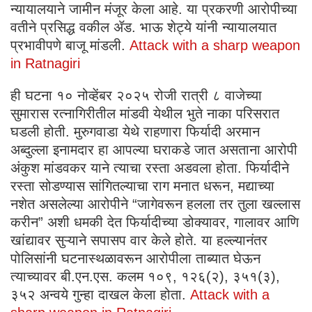
न्यायालयाने जामीन मंजूर केला आहे. या प्रकरणी आरोपीच्या
वतीने प्रसिद्ध वकील ॲड. भाऊ शेट्ये यांनी न्यायालयात
प्रभावीपणे बाजू मांडली.
Attack with a sharp weapon
in Ratnagiri
ही घटना १० नोव्हेंबर २०२५ रोजी रात्री ८ वाजेच्या
सुमारास रत्नागिरीतील मांडवी येथील भुते नाका परिसरात
घडली होती. मुरुगवाडा येथे राहणारा फिर्यादी अरमान
अब्दुल्ला इनामदार हा आपल्या घराकडे जात असताना आरोपी
अंकुश मांडवकर याने त्याचा रस्ता अडवला होता. फिर्यादीने
रस्ता सोडण्यास सांगितल्याचा राग मनात धरून, मद्याच्या
नशेत असलेल्या आरोपीने “जागेवरून हलला तर तुला खल्लास
करीन” अशी धमकी देत फिर्यादीच्या डोक्यावर, गालावर आणि
खांद्यावर सुऱ्याने सपासप वार केले होते. या हल्ल्यानंतर
पोलिसांनी घटनास्थळावरून आरोपीला ताब्यात घेऊन
त्याच्यावर बी.एन.एस. कलम १०९, १२६(२), ३५१(३),
३५२ अन्वये गुन्हा दाखल केला होता.
Attack with a