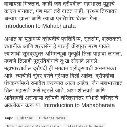
वाचायला मिळतात. काही जण द्रौपदीला महाभारत युद्धाचे
कारण मानतात, पण मला तसे वाटत नाही. प्रथम तिच्यावर
अन्याय झाला आणि त्याचा प्रतिशोध घेतला गेला.
Introduction to Mahabharata
अर्थात या युद्धामध्ये द्रौपदीचे प्रतिविंध्य, सुतसोम, श्रुतकर्ता,
शतानीक आणि श्रुतसेन हे पाचही वीरपुत्र मरण पावले.
त्याआधी सुभद्रपुत्र अभिमन्यूचा मृत्यूही तिला पाहावा लागला.
म्हणजे तिलाही पुत्रवियोगाचे दुःख सोसावे लागले.
महाभारतातील द्रौपदी ही भगवान श्रीकृष्णाची अनन्यभक्त
आहे. त्याचीही सुंदर वर्णने ग्रंथात दिली आहेत. द्रौपदीचा
पंचकन्यांमध्ये समावेश करण्यात आला आहेच. जैन महाभारतात
तिला महासती असे म्हटले जाते. अशा शीलवती आणि
आवेशवती असणाऱ्या द्रौपदी चरित्रानंतर गांधारी चरित्राचे
अवलोकन करू या. Introduction to Mahabharata
Tags:
Guhagar
Guhagar News
Introduction to Mahabharata
Latest Marathi News