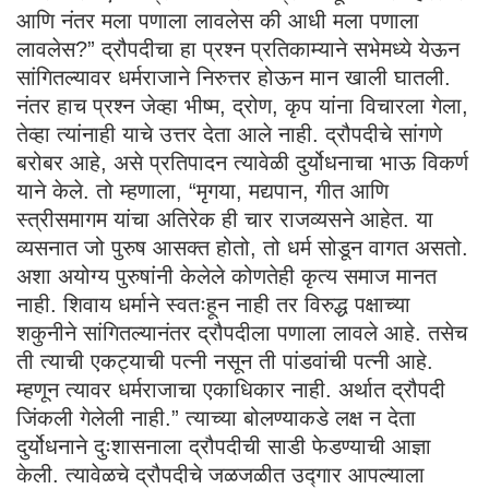
आणि नंतर मला पणाला लावलेस की आधी मला पणाला
लावलेस?” द्रौपदीचा हा प्रश्न प्रतिकाम्याने सभेमध्ये येऊन
सांगितल्यावर धर्मराजाने निरुत्तर होऊन मान खाली घातली.
नंतर हाच प्रश्न जेव्हा भीष्म, द्रोण, कृप यांना विचारला गेला,
तेव्हा त्यांनाही याचे उत्तर देता आले नाही. द्रौपदीचे सांगणे
बरोबर आहे, असे प्रतिपादन त्यावेळी दुर्योधनाचा भाऊ विकर्ण
याने केले. तो म्हणाला, “मृगया, मद्यपान, गीत आणि
स्त्रीसमागम यांचा अतिरेक ही चार राजव्यसने आहेत. या
व्यसनात जो पुरुष आसक्त होतो, तो धर्म सोडून वागत असतो.
अशा अयोग्य पुरुषांनी केलेले कोणतेही कृत्य समाज मानत
नाही. शिवाय धर्माने स्वतःहून नाही तर विरुद्ध पक्षाच्या
शकुनीने सांगितल्यानंतर द्रौपदीला पणाला लावले आहे. तसेच
ती त्याची एकट्याची पत्नी नसून ती पांडवांची पत्नी आहे.
म्हणून त्यावर धर्मराजाचा एकाधिकार नाही. अर्थात द्रौपदी
जिंकली गेलेली नाही.” त्याच्या बोलण्याकडे लक्ष न देता
दुर्योधनाने दुःशासनाला द्रौपदीची साडी फेडण्याची आज्ञा
केली. त्यावेळचे द्रौपदीचे जळजळीत उद्गार आपल्याला