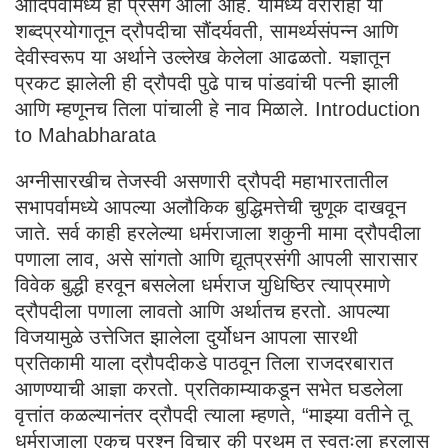
आदिपर्वामध्ये हा प्रसंग आला आहे. यामध्ये वरारोहा या
शब्दप्रयोगातून द्रौपदीचा सौंदर्यवती, सामर्थ्यसंपन्न आणि
देवीस्वरूप या अर्थाने उल्लेख केलेला आढळतो. यज्ञातून
प्रकट झालेली ही द्रौपदी पुढे पाच पांडवांची पत्नी झाली
आणि म्हणूनच तिला पांचाली हे नाव मिळाले. Introduction
to Mahabharata
अग्नीसारखीच तेजस्वी असणारी द्रौपदी महाभारतातील
सभापर्वामध्ये आपल्या अलौकिक बुद्धिमत्तेची चुणूक दाखवून
जाते. सर्व काही हरलेल्या धर्मराजाला शकुनी मामा द्रौपदीला
पणाला लाव, असे सांगतो आणि द्यूतप्रसंगी आपली सारासार
विवेक बुद्धी हरवून बसलेला धर्मराज युधिष्ठिर त्याप्रमाणे
द्रौपदीला पणाला लावतो आणि अर्थातच हरतो. आपल्या
विजयामुळे उत्तेजित झालेला दुर्योधन आपला सारथी
प्रतिकामी याला द्रौपदीकडे पाठवून तिला राजदरबारात
आणण्याची आज्ञा करतो. प्रतिकाम्याकडून सभेत घडलेला
वृत्तांत कळल्यानंतर द्रौपदी त्याला म्हणते, “माझ्या वतीने तू
धर्मराजाला एकच प्रश्न विचार की प्रथम तू स्वतःला हरलास