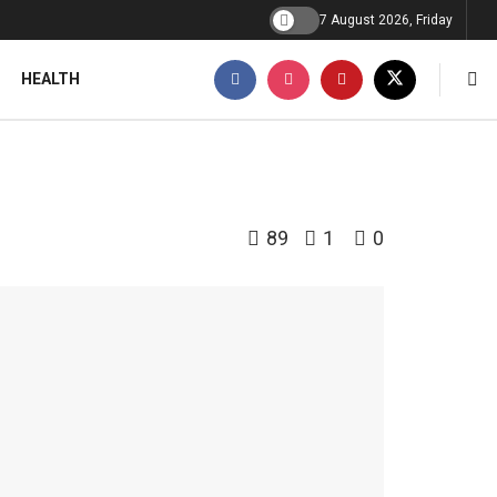
7 August 2026, Friday
HEALTH
89
1
0