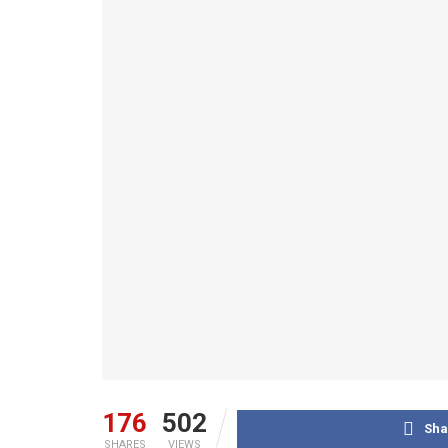
176
502
Sha
SHARES
VIEWS