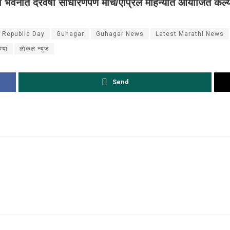
्रपती भवनात दरवर्षी साधारणपणे मार्च/एप्रिल महिन्यात आयोजित केल्य
 Republic Day
Guhagar
Guhagar News
Latest Marathi News
म्या
लोकल न्युज
Send