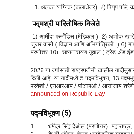
अलका याग्निक (कलाक्षेत्र) 2) पियुष पांडे, क
पद्मश्री पारितोषिक विजेते
1) आर्मीदा फर्नांडिस (मेडिकल ) 2) अशोक खाडे (
जुजर वासी ( विज्ञान आणि अभियांत्रिकी ) 6) माध
मरणोत्तर 10) सत्यनारायण नुवाल ( ट्रेड अँड इंडस
2026 या वर्षासाठी राष्ट्रपतींनी खालील यादीनुसा
दिली आहे. या यादीमध्ये 5 पद्मविभूषण, 13 पद्मभ
परदेशी / एनआरआय / पीआयओ / ओसीआय श्रेणीतील 
announced on Republic Day
पद्मविभूषण (
5)
1. धर्मेंद्र सिंह देओल (मरणोत्तर) महाराष्ट्र, (
2. के टी थॉमस, केरळ (सार्वजनिक व्यवहार)