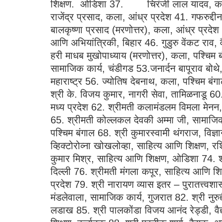
शिक्षण. ओडिशा 37. चिरंजी लाल यादव, कला, उत
राजेंद्र प्रसाद, कला, आंध्र प्रदेश 41. गफरुद्द
बालकृष्णा प्रसाद (मरणोत्तर), कला, आंध्र प्रदेश
आणि अभियांत्रिकी, बिहार 46. गुडुरु वेंकट राव, व
हरी माधब मुखोपाध्याय (मरणोत्तर), कला, पश्चिम 
सामाजिक कार्य, चंडीगड 53.जनार्दन बापूराव बोथे
महाराष्ट्र 56. ज्योतिष देबनाथ, कला, पश्चिम बंगा
श्री के. विजय कुमार, नागरी सेवा, तामिळनाडू 60.
मध्य प्रदेश 62. श्रीमती कलामंडलम विमला मेनन, 
65. श्रीमती कोल्लकल देवकी अम्मा जी, सामाजिक क
पश्चिम बंगाल 68. श्री कुमारस्वामी थंगराज, विज्
व्हिक्टोरोव्ना खोखलोव्हा, साहित्य आणि शिक्षण, र
कुमार मिश्र, साहित्य आणि शिक्षण, ओडिशा 74. श्
दिल्ली 76. श्रीमती मंगला कपूर, साहित्य आणि श
प्रदेश 79. श्री नारायण व्यास इतर – पुरातत्त्वशास्
मंडलेवाला, सामाजिक कार्य, गुजरात 82. श्री नुरु
लडाख 85. श्री पालकोंडा विजय आनंद रेड्डी, वै