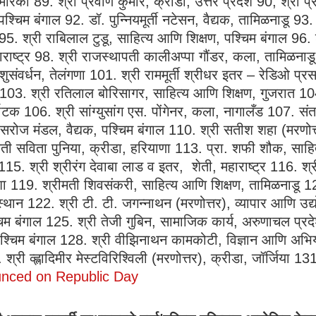
अमेरिका 89. श्री प्रवीण कुमार, क्रीडा, उत्तर प्रदेश 90, श्री 
पश्चिम बंगाल 92. डॉ. पुन्नियमूर्ती नटेसन, वैद्यक, तामिळनाडू 9
95. श्री राबिलाल टुडू, साहित्य आणि शिक्षण, पश्चिम बंगाल 96. श
ष्ट्र 98. श्री राजस्थापती कालीअप्पा गौंडर, कला, तामिळनाडू 99.
शुसंवर्धन, तेलंगणा 101. श्री राममूर्ती श्रीधर इतर – रेडिओ प्
गड 103. श्री रतिलाल बोरिसागर, साहित्य आणि शिक्षण, गुजरात 104.
नाटक 106. श्री सांग्युसांग एस. पोंगेनर, कला, नागालँड 107. स
रोज मंडल, वैद्यक, पश्चिम बंगाल 110. श्री सतीश शहा (मरणोत्
रीमती सविता पुनिया, क्रीडा, हरियाणा 113. प्रा. शफी शौक, साहि
5. श्री श्रीरंग देवाबा लाड व इतर, शेती, महाराष्ट्र 116. श्रीम
ा 119. श्रीमती शिवसंकरी, साहित्य आणि शिक्षण, तामिळनाडू 12
जस्थान 122. श्री टी. टी. जगन्नाथन (मरणोत्तर), व्यापार आणि उ
चिम बंगाल 125. श्री तेजी गुबिन, सामाजिक कार्य, अरुणाचल प्र
पश्चिम बंगाल 128. श्री वीझिनाथन कामकोटी, विज्ञान आणि अभियांत
श्री व्ह्लादिमीर मेस्टविरिश्विली (मरणोत्तर), क्रीडा, जॉर्जिया 1
unced on Republic Day