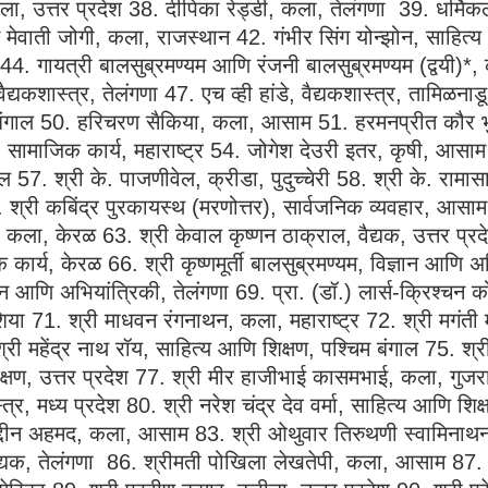
्तर प्रदेश 38. दीपिका रेड्डी, कला, तेलंगणा 39. धर्मिकलाल
ीन मेवाती जोगी, कला, राजस्थान 42. गंभीर सिंग योन्झोन, साहित्य
 44. गायत्री बालसुब्रमण्यम आणि रंजनी बालसुब्रमण्यम (द्वयी)*,
ैद्यकशास्त्र, तेलंगणा 47. एच व्ही हांडे, वैद्यकशास्त्र, तामिळ
बंगाल 50. हरिचरण सैकिया, कला, आसाम 51. हरमनप्रीत कौर भुल्ल
, सामाजिक कार्य, महाराष्ट्र 54. जोगेश देउरी इतर, कृषी, आसा
ल 57. श्री के. पाजणीवेल, क्रीडा, पुदुच्चेरी 58. श्री के. रामा
 श्री कबिंद्र पुरकायस्थ (मरणोत्तर), सार्वजनिक व्यवहार, आसाम
कला, केरळ 63. श्री केवाल कृष्णन ठाक्राल, वैद्यक, उत्तर प्रद
ार्य, केरळ 66. श्री कृष्णमूर्ती बालसुब्रमण्यम, विज्ञान आणि अ
ञान आणि अभियांत्रिकी, तेलंगणा 69. प्रा. (डॉ.) लार्स-क्रिश्चन 
शिया 71. श्री माधवन रंगनाथन, कला, महाराष्ट्र 72. श्री मगंती 
री महेंद्र नाथ रॉय, साहित्य आणि शिक्षण, पश्चिम बंगाल 75. श्
िक्षण, उत्तर प्रदेश 77. श्री मीर हाजीभाई कासमभाई, कला, गुजर
त्र, मध्य प्रदेश 80. श्री नरेश चंद्र देव वर्मा, साहित्य आणि शिक
द्दीन अहमद, कला, आसाम 83. श्री ओथुवार तिरुथणी स्वामिनाथन, क
द्यक, तेलंगणा 86. श्रीमती पोखिला लेखतेपी, कला, आसाम 87. 