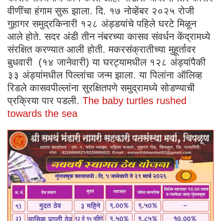
वीणींचा हंगाम सुरू झाला. दि. १७ नोव्हेंबर २०२५ रोजी
गुहागर समुद्रकिनारी १२८ अंड्डयांचे पहिले घरटे मिळून
आले होते. सदर अंडी तीन नंबरच्या कासव संवर्धन केंद्रामध्ये
संरक्षित करण्यात आली होती. मकरसंक्रातीच्या मुहूर्तावर
बुधवारी (१४ जानेवारी) या घरट्यामधील १२८ अंड्यांपैकी
३३ अंड्यांमधील पिल्लांचा जन्म झाला. या पिलांना ऑलिव्ह
रिडले कासवपील्लांना सुरक्षितपणे समुद्रामध्ये सोडण्याची
प्रक्रिया पार पडली.
The baby turtles rushed
towards the sea