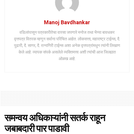
Manoj Bavdhankar
वडिलांपासून पत्रकारीतेचा वारसा जपणारे मनोज तथा भैय्या बावधकर
वृत्तपत्र वितरक म्हणून सर्वाना परिचित आहेत. लोकसत्ता, महाराष्ट्र टाईम्स, दै.
पुढारी, दै. सागर, दै. रत्नागिरी टाईम्स अशा अनेक वृत्तपत्रांमधुन त्यांनी लिखाण
केले आहे. व्यापक संपर्क असलेले व्यक्तिमत्त्व अशी त्यांची आज जिल्ह्यात
ओळख आहे.
समन्वय अधिकाऱ्यांनी सतर्क राहून
जबाबदारी पार पाडावी