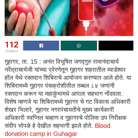
112
SHARES
गुहागर, ता. 15 : अनंत विभूषित जगद्गुरु रामानंदाचार्य
नरेंद्राचार्यजी यांच्या प्रेरणेतून गुहागर शहरातील व्याडेश्वर
हॉल येथे रक्तदान शिबिराचे आयोजन करण्यात आले होते. या
शिबिरामध्ये गुहागर पंचक्रोशीतील तब्बल ८४ जणांनी
रक्तदान करून या महाकुंभामधे आपला सहभाग नोंदवला.
विशेष म्हणजे या शिबिरामध्ये गुहागर चे गट विकास अधिकारी
शेखर भिलारे, गुहागर नगरपंचायतीचे मुख्य कार्यकारी
अधिकारी स्वप्निल चव्हाण व गुहागरचे पोलिस उप निरीक्षक
संदीप भोपळे हे देखील सहभागी झाले होते.
Blood
donation camp in Guhagar