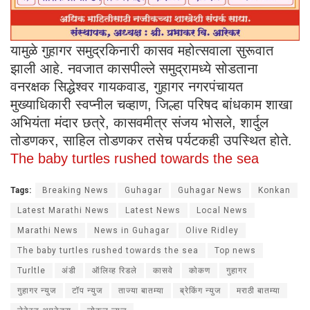
यामुळे गुहागर समुद्रकिनारी कासव महोत्सवाला सुरूवात
झाली आहे. नवजात कासपील्ले समुद्रामध्ये सोडताना
वनरक्षक सिद्धेश्वर गायकवाड, गुहागर नगरपंचायत
मुख्याधिकारी स्वप्नील चव्हाण, जिल्हा परिषद बांधकाम शाखा
अभियंता मंदार छत्रे, कासवमीत्र संजय भोसले, शार्दुल
तोडणकर, साहिल तोडणकर तसेच पर्यटकही उपस्थित होते.
The baby turtles rushed towards the sea
Tags:
Breaking News
Guhagar
Guhagar News
Konkan
Latest Marathi News
Latest News
Local News
Marathi News
News in Guhagar
Olive Ridley
The baby turtles rushed towards the sea
Top news
Turltle
अंडी
ऑलिव्ह रिडले
कासवे
कोकण
गुहागर
गुहागर न्युज
टॉप न्युज
ताज्या बातम्या
ब्रेकिंग न्युज
मराठी बातम्या