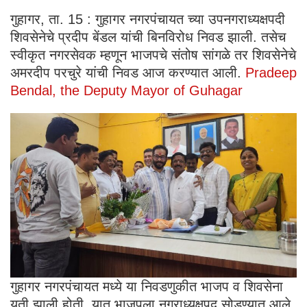
गुहागर, ता. 15 : गुहागर नगरपंचायत च्या उपनगराध्यक्षपदी
शिवसेनेचे प्रदीप बेंडल यांची बिनविरोध निवड झाली. तसेच
स्वीकृत नगरसेवक म्हणून भाजपचे संतोष सांगळे तर शिवसेनेचे
अमरदीप परचुरे यांची निवड आज करण्यात आली.
Pradeep
Bendal, the Deputy Mayor of Guhagar
गुहागर नगरपंचायत मध्ये या निवडणुकीत भाजप व शिवसेना
युती झाली होती. यात भाजपला नगराध्यक्षपद सोडण्यात आले