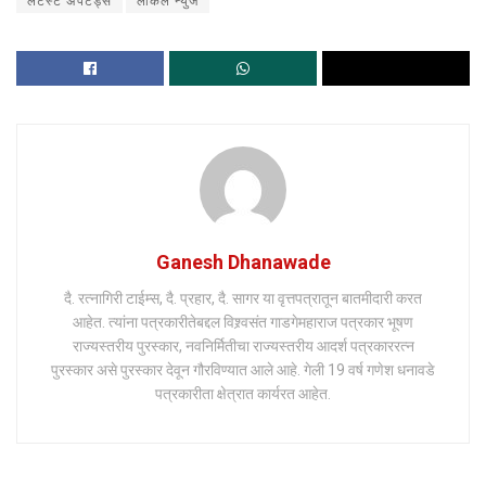
लेटेस्ट अपटेड्स
लोकल न्युज
Ganesh Dhanawade
दै. रत्नागिरी टाईम्स, दै. प्रहार, दै. सागर या वृत्तपत्रातून बातमीदारी करत
आहेत. त्यांना पत्रकारीतेबद्दल विश्र्वसंत गाडगेमहाराज पत्रकार भूषण
राज्यस्तरीय पुरस्कार, नवनिर्मितीचा राज्यस्तरीय आदर्श पत्रकाररत्न
पुरस्कार असे पुरस्कार देवून गौरविण्यात आले आहे. गेली 19 वर्ष गणेश धनावडे
पत्रकारीता क्षेत्रात कार्यरत आहेत.