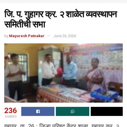
जि. प. गुहागर क्र. २ शाळेत व्यवस्थापन
समितीची सभा
by
Mayuresh Patnakar
June 26, 2026
236
SHARES
गुहागर, ता. 26 : जिल्हा परिषद केंद्र शाळा, गुहागर क्र. २