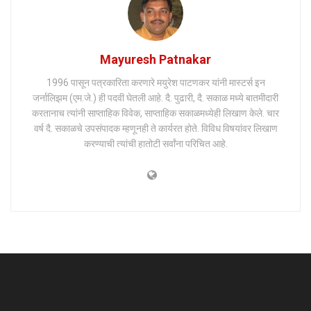
Mayuresh Patnakar
1996 पासून पत्रकारिता करणारे मयुरेश पाटणकर यांनी मास्टर्स इन
जर्नालिझम (एम.जे.) ही पदवी घेतली आहे. दै. पुढारी, दै. सकाळ मध्ये बातमीदारी
करतानाच त्यांनी साप्ताहिक विवेक, साप्ताहिक सकाळमध्येही लिखाण केले. चार
वर्ष दै. सकाळचे उपसंपादक म्हणूनही ते कार्यरत होते. विविध विषयांवर लिखाण
करण्याची त्यांची हातोटी सर्वांना परिचित आहे.