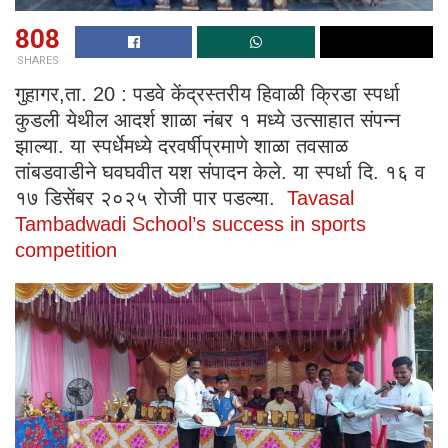
808
SHARES
गुहागर,ता. 20 : पडवे केंद्रस्तरीय हिवाळी क्रिडा स्पर्धा
कुडली येथील आदर्श शाळा नंबर १ मध्ये उत्साहात संपन्न
झाल्या. या स्पर्धेमध्ये दरवर्षीप्रमाणे शाळा तवसाळ
तांबडवाडीने घवघवीत यश संपादन केले. या स्पर्धा दि. १६ व
१७ डिसेंबर २०२५ रोजी पार पडल्या.
Tavasal
Tambadwadi School’s success in sports
competition