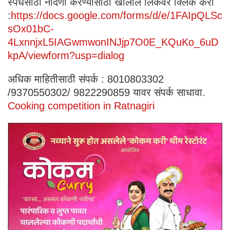
स्पर्धेसाठी नोंदणी करण्यासाठी खालील लिंकवर क्लिक करा
:
https://docs.google.com/forms/d/e/1FAIpQLSc
sOx01bC-
4LxnnjxL5IAGwmwonINJjp7O0E_KQuKo_6uD
kpA/viewform?usp=dialog
अधिक माहितीसाठी संपर्क : 8010803302
/9370550302/ 9822290859 यावर संपर्क साधावा.
Cooking competition in Ratnagiri