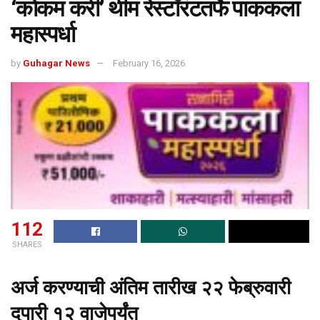
‘कोकम करी’ थीम रेस्टॉरंटतर्फे पाककला
महास्पर्धा
by
Guhagar News
February 16, 2026
112
SHARES
अर्ज करण्याची अंतिम तारीख २२ फेब्रुवारी
दुपारी १२ वाजेपर्यंत