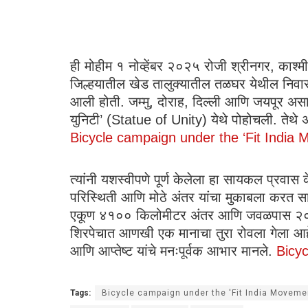
ही मोहीम १ नोव्हेंबर २०२५ रोजी श्रीनगर, काश्म
जिल्हयातील खेड तालुक्यातील तळघर येथील निवा
आली होती. जम्मु, दोराह, दिल्ली आणि जयपूर असा
युनिटी’ (Statue of Unity) येथे पोहोचली. तेथे अ
Bicycle campaign under the ‘Fit India
त्यांनी यशस्वीपणे पूर्ण केलेला हा सायकल प्रवास
परिस्थिती आणि मोठे अंतर यांचा मुकाबला करत 
एकूण ४१०० किलोमीटर अंतर आणि जवळपास २०,००० 
शिरपेचात आणखी एक मानाचा तुरा रोवला गेला आहे.
आणि आप्तेष्ट यांचे मनःपूर्वक आभार मानले.
Bicyc
Tags:
Bicycle campaign under the 'Fit India Moveme