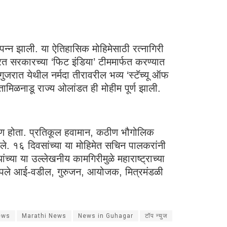
पन्न झाली. या ऐतिहासिक मोहिमेसाठी रत्नागिरी
 सरकारच्या ‘फिट इंडिया’ टीममार्फत करण्यात
जरात येथील नर्मदा तीरावरील भव्य ‘स्टॅच्यू ऑफ
तामिळनाडू राज्य ओलांडत ही मोहीम पूर्ण झाली.
 क्षण होता. प्रतिकूल हवामान, कठीण भौगोलिक
. १६ दिवसांच्या या मोहिमेत सचिन पालकरांनी
 या उल्लेखनीय कामगिरीमुळे महाराष्ट्राच्या
नी आपले आई-वडील, गुरुजन, आयोजक, मित्रमंडळी
ews
Marathi News
News in Guhagar
टॉप न्युज