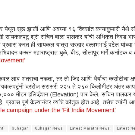
ीर येथून सुरू झाली आणि अवघ्या १६ दिवसांत कन्याकुमारी येथे सं
सी सायकलपटू श्री सचिन बाळा पालकर यांची अधिकृत निवड भारत
 प्रवास करत ही सायकल यात्रा सरदार वल्लभभाई पटेल यांच्या गु
भिवादन करून महाराष्ट्रात धुळे, बीड, सोलापूर मार्गे कर्नाटक व 
 Movement’
 केवळ लांब अंतराचा नव्हता, तर तो जिद्द आणि धैर्याचा कसोटीचा
सायकलपटूंनी दररोज सरासरी २२५ ते २६० किलोमीटर अंतर कापले
मीटर इलिव्हेशन (Elevation) पार केले. सचिन पालकर यांच्या
 प्रवास पूर्ण केल्यानंतर त्यांचे कौतुक होत आहे. तसेच त्यां
le campaign under the ‘Fit India Movement’
nt'
Guhagar
Guhagar News
Latest Marathi News
Latest N