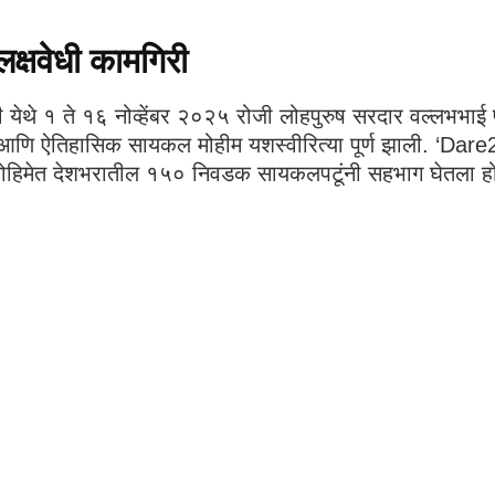
लक्षवेधी कामगिरी
री येथे १ ते १६ नोव्हेंबर २०२५ रोजी लोहपुरुष सरदार वल्लभभाई प
्य आणि ऐतिहासिक सायकल मोहीम यशस्वीरित्या पूर्ण झाली. ‘Dare2G
’ मोहिमेत देशभरातील १५० निवडक सायकलपटूंनी सहभाग घेतला ह