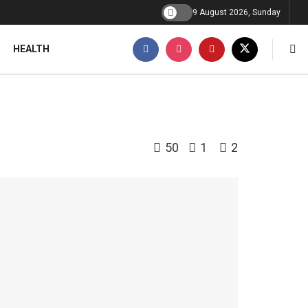
9 August 2026, Sunday
HEALTH
50
1
2