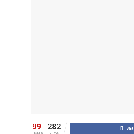
99
282
Sha
SHARES
VIEWS