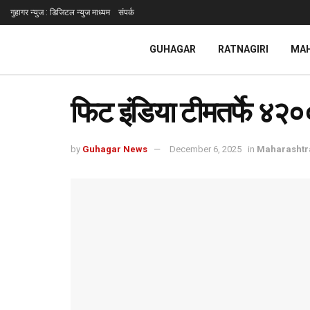
गुहागर न्युज : डिजिटल न्युज माध्यम
संपर्क
GUHAGAR
RATNAGIRI
MA
फिट इंडिया टीमतर्फे ४२००
by
Guhagar News
December 6, 2025
in
Maharashtr