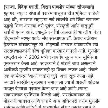
(साप्ता. विवेक मराठी, विराग पाचपोर यांच्या सौजन्याने)
गुहागर, न्यूज : संघाची प्रारंभापासूनच हीच भूमिका राहिली
आहे की, भारतात राहणार्‍या सर्व लोकांचे धर्म किंवा उपासना
पद्धती भिन्न असल्या तरी पूर्वज, संस्कृती आणि मातृभूमी
सर्वांची एकच आहे. त्यामुळे सर्वांची ओळख ही भारतीय किंवा
हिंदुस्तानी म्हणून आहे. संघ संस्थापक डॉ. केशव बळीराम
हेडगेवार यांच्यापासून डॉ. मोहनजी भागवत यांच्यापर्यंत सर्व
सरसंघचालकांनी हीच भूमिका वारंवार मांडली आहे. मुस्लीम
राष्ट्रीय मंचाने 2002 मध्ये स्थापनेपासूनच याच भूमिकेचा
पुनरुच्चार केला आहे. सातत्याने हे मांडले जात असल्याने
अलीकडे मुस्लीम समाजातही हा विचार रूजत आहे. मंचाने
एक कार्यक्रम ‘आओ जडोंसे जुडे’ असा सुरू केला आहे.
ज्याद्वारे भारतीय मुसलमान समाजाला त्याची असली ओळख
पटवून देण्याचा प्रयत्न केला जात आहे आणि त्याला
सकारात्मक प्रतिसाद मिळतो आहे. सरसंघचालक डॉ.
मोहनजी भागवत आणि संघाचे अन्य अधिकारी तसेच मुस्लीम
धर्मगुरू आणि बुद्धिजीवी यांच्यातील संवाद कार्यक्रमाचे हे