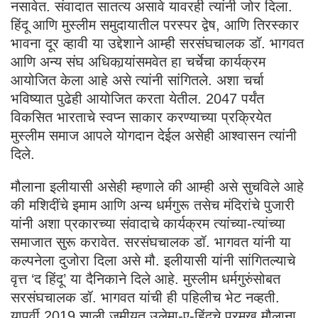
नसावेत. संवादात सातत्य असावे यावरही त्यांनी जोर दिला.
हिंदू आणि मुस्लीम समुदायातील परस्पर द्वेष, आणि तिरस्कार
भावना दूर व्हावी या उद्देशाने आम्ही सरसंघचालक डॉ. भागवत
आणि अन्य संघ अधिकार्‍यांसमवेत हा चर्चेचा कार्यक्रम
आयोजित केला आहे असे त्यांनी सांगितले. अशा चर्चा
भविष्यात पुढेही आयोजित करता येतील. 2047 पर्यंत
विकसित भारताचे स्वप्न साकार करण्याच्या प्रक्रियेत
मुस्लीम समाज आपले योगदान देईल असेही आश्वासन त्यांनी
दिले.
मौलाना इलीयासी असेही म्हणाले की आम्ही असे सुचविले आहे
की मशिदींचे इमाम आणि अन्य धर्मगुरू तसेच मंदिरांचे पुजारी
यांनी अशा प्रकारच्या संवादाचे कार्यक्रम त्यांच्या-त्यांच्या
समाजात सुरू करावेत. सरसंघचालक डॉ. भागवत यांनी या
कल्पनेला दुजोरा दिला असे मौ. इलीयासी यांनी सांगितल्याचे
वृत्त ‘द हिंदू’ या दैनिकाने दिले आहे. मुस्लीम धर्मगुरुंसोबत
सरसंघचालक डॉ. भागवत यांची ही पहिलीच भेट नव्हती.
यापूर्वी 2019 साली जमीयत उलेमा-ए-हिंदचे प्रमुख मौलाना