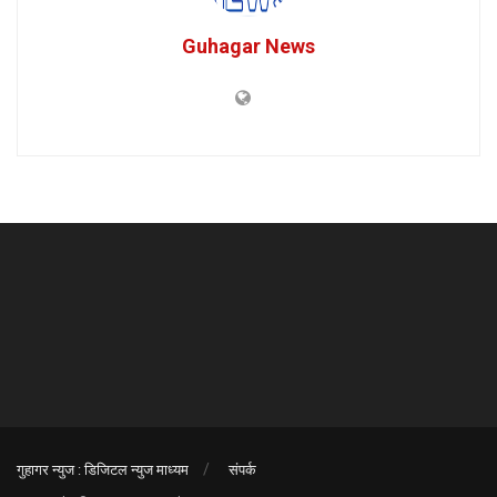
Guhagar News
गुहागर न्युज : डिजिटल न्युज माध्यम
संपर्क