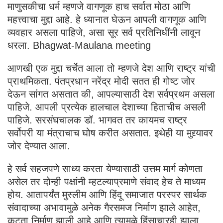
माणुसकीचा धर्म म्हणजे वागणूक हाच सर्वात मोठा आणि
महत्त्वाचा मुद्दा आहे. हे ध्यानात घेऊन आपली वागणूक आणि
व्यवहार असला पाहिजे, असा सूर सर्व प्रतिनिधींनी लावून
धरला. Bhagwat-Maulana meeting
आणखी एक मुद्दा चर्चेत आला तो म्हणजे देश आणि राष्ट्र यांची
प्राथमिकता. पंतप्रधान नरेंद्र मोदी सतत ही गोष्ट जोर
देऊन सांगत असतात की, आपल्यासाठी देश सर्वप्रथम असला
पाहिजे. आपली प्रत्येक हालचाल देशाच्या हिताचीच असली
पाहिजे. सरसंघचालक डॉ. भागवत तर कायमच राष्ट्र
सर्वोपरी या मंत्राचाच घोष करीत असतात. इथेही या मुद्द्यावर
जोर देण्यात आला.
हे सर्व सहजपणे साध्य करता येण्यासाठी उत्तम मार्ग कोणता
असेल तर दोन्ही पक्षांनी म्हटल्याप्रमाणे संवाद हेच ते माध्यम
होय. आतापर्यंत मुस्लीम आणि हिंदू समाजात परस्पर सार्थक
संवादाच्या अभावामुळे अनेक गैरसमज निर्माण झाले आहेत,
कटुता निर्माण झाली आहे आणि त्यामुळे हिंसाचारही झाला