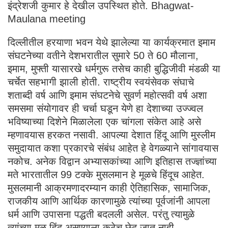
इंद्रेशजी कुमार हे देखील उपस्थित होते. Bhagwat-
Maulana meeting
दिल्लीतील हरयाणा भवन येथे झालेल्या या कार्यक्रमात इमाम
संघटनेच्या वतीने देशभरातील सुमारे 50 ते 60 मौलाना,
इमाम, मुफ्ती यासारखे धर्मगुरू तसेच काही बुद्धिजीवी मंडळी या
चर्चेत सहभागी झाली होती. राष्ट्रीय स्वयंसेवक संघाचे
शताब्दी वर्ष आणि इमाम संघटनेचे सुवर्ण महोत्सवी वर्ष अशा
समसमा संयोगावर ही चर्चा घडून येणे हा देशाच्या उज्ज्वल
भविष्याच्या दिशेने मिळालेला एक चांगला संकेत आहे असे
म्हणावयास हरकत नसावी. आपल्या देशात हिंदू आणि मुस्लीम
समुदायात कशा प्रकारचे संबंध आहेत हे वेगळ्याने सांगावयास
नकोच. अनेक विद्वान अभ्यासकांच्या आणि इतिहास तज्ज्ञांच्या
मते भारतातील 99 टक्के मुसलमान हे मूळचे हिंदूच आहेत.
मुसलमानी आक्रमणादरम्यान काही ऐतिहासिक, सामाजिक,
राजकीय आणि आर्थिक कारणामुळे त्यांच्या पूर्वजांनी आपला
धर्म आणि उपासना पद्धती बदलली असेल. परंतु त्यामुळे
त्यांच्या मूळ हिंदू असण्याला कुठेच छेद जात नाही.