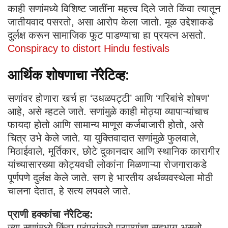
काही सणांमध्ये विशिष्ट जातींना महत्त्व दिले जाते किंवा त्यातून
जातीयवाद पसरतो, असा आरोप केला जातो. मूळ उद्देशाकडे
दुर्लक्ष करून सामाजिक फूट पाडण्याचा हा प्रयत्न असतो.
Conspiracy to distort Hindu festivals
आर्थिक शोषणाचा नॅरेटिव्ह:
सणांवर होणारा खर्च हा ‘उधळपट्टी’ आणि ‘गरिबांचे शोषण’
आहे, असे म्हटले जाते. सणांमुळे काही मोठ्या व्यापाऱ्यांचाच
फायदा होतो आणि सामान्य माणूस कर्जबाजारी होतो, असे
चित्र उभे केले जाते. या युक्तिवादात सणांमुळे फुलवाले,
मिठाईवाले, मूर्तिकार, छोटे दुकानदार आणि स्थानिक कारागीर
यांच्यासारख्या कोट्यवधी लोकांना मिळणाऱ्या रोजगाराकडे
पूर्णपणे दुर्लक्ष केले जाते. सण हे भारतीय अर्थव्यवस्थेला मोठी
चालना देतात, हे सत्य लपवले जाते.
प्राणी हक्कांचा नॅरेटिव्ह:
ज्या सणांमध्ये किंवा परंपरांमध्ये प्राण्यांचा सहभाग असतो,