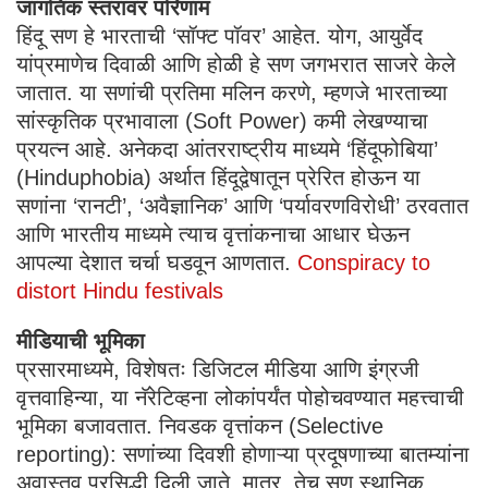
जागतिक स्तरावर परिणाम
हिंदू सण हे भारताची ‘सॉफ्ट पॉवर’ आहेत. योग, आयुर्वेद
यांप्रमाणेच दिवाळी आणि होळी हे सण जगभरात साजरे केले
जातात. या सणांची प्रतिमा मलिन करणे, म्हणजे भारताच्या
सांस्कृतिक प्रभावाला (Soft Power) कमी लेखण्याचा
प्रयत्न आहे. अनेकदा आंतरराष्ट्रीय माध्यमे ‘हिंदूफोबिया’
(Hinduphobia) अर्थात हिंदूद्वेषातून प्रेरित होऊन या
सणांना ‘रानटी’, ‘अवैज्ञानिक’ आणि ‘पर्यावरणविरोधी’ ठरवतात
आणि भारतीय माध्यमे त्याच वृत्तांकनाचा आधार घेऊन
आपल्या देशात चर्चा घडवून आणतात.
Conspiracy to
distort Hindu festivals
मीडियाची भूमिका
प्रसारमाध्यमे, विशेषतः डिजिटल मीडिया आणि इंग्रजी
वृत्तवाहिन्या, या नॅरेटिव्हना लोकांपर्यंत पोहोचवण्यात महत्त्वाची
भूमिका बजावतात. निवडक वृत्तांकन (Selective
reporting): सणांच्या दिवशी होणाऱ्या प्रदूषणाच्या बातम्यांना
अवास्तव प्रसिद्धी दिली जाते. मात्र, तेच सण स्थानिक