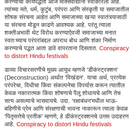
करण्याची कार्यपद्धती आज मार्क्सवाद्यांनी स्वीकारली आहे.
त्यांच्या मते, धर्म, कुटुंब, परंपरा आणि संस्कृती या समाजातील
शोषक संरचना आहेत आणि समाजाच्या खऱ्या स्वातंत्र्यासाठी
या संरचना मोडून काढणे आवश्यक आहे. परंतु त्याला
शक्तीअभावी थेट विरोध करण्याऐवजी समाजाच्या मनात
स्वतःच्याच परंपरांबद्दल अपराध बोध आणि शंका निर्माण
करण्याचे पद्धत आता डावे वापरताना दिसतात.
Conspiracy
to distort Hindu festivals
डाव्या विचारसरणीचे मुख्य आयुध म्हणजे ‘डीकंस्ट्रक्शन’
(Deconstruction) अर्थात ‘विखंडन’. याचा अर्थ, प्रत्येक
परंपरेचा, विधीचा किंवा संकल्पनेचा विपर्यास करून त्यातील
केवळ नकारात्मक किंवा शोषणाचे पैलू शोधायचे आणि तेच
सत्य असल्याचे भासवायचे. उदा. ‘रक्षाबंधन’मधील भाऊ-
बहिणीचे प्रेम आणि संरक्षणाची भावना नाकारून त्याला केवळ
‘पितृसत्तेचे प्रतीक’ म्हणणे, हे डीकंस्ट्रक्शनचे उत्तम उदाहरण
आहे.
Conspiracy to distort Hindu festivals