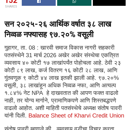
152
SHARES
सन २०२५-२६ आर्थिक वर्षात ३८ लाख
निव्वळ नफ्यासह ९७.२०% वसूली
गुहागर, ता. 08 : खारवी समाज विकास नागरी सहकारी
पतसंस्थेने 31 मार्च 2026 अखेर अखेर संस्थेचा एकत्रित
व्यवसाय ४० कोटी १७ लाखांपर्यंत पोहोचला आहे. ठेवी २३
कोटी ८९ लाख, कर्ज वितरण १६ कोटी २८ लाख, आणि
गुंतवणूक ९ कोटी ४४ लाख इतकी झाली आहे. ९७.२०%
वसुली, ३८ लाखांहून अधिक निव्वळ नफा, आणि अत्यल्प
१.८४% नेट NPA हे दाखवतात की आपण फक्त वाढलो
नाही, तर योग्य मार्गाने, प्रामाणिकपणे आणि शिस्तबद्धपणे
वाढलो आहोत. अशी माहिती पतसंस्थेचे अध्यक्ष संतोष पावरी
यांनी दिली.
Balance Sheet of Kharvi Credit Union
संतोष पावरी म्हणाले की, व्यवसाय वृद्धीचा विचार करता,