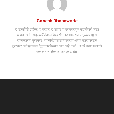
Ganesh Dhanawade
दै. रत्नागिरी टाईम्स, दै. प्रहार, दै. सागर या वृत्तपत्रातून बातमीदारी करत
आहेत. त्यांना पत्रकारीतेबद्दल विश्र्वसंत गाडगेमहाराज पत्रकार भूषण
राज्यस्तरीय पुरस्कार, नवनिर्मितीचा राज्यस्तरीय आदर्श पत्रकाररत्न
पुरस्कार असे पुरस्कार देवून गौरविण्यात आले आहे. गेली 19 वर्ष गणेश धनावडे
पत्रकारीता क्षेत्रात कार्यरत आहेत.