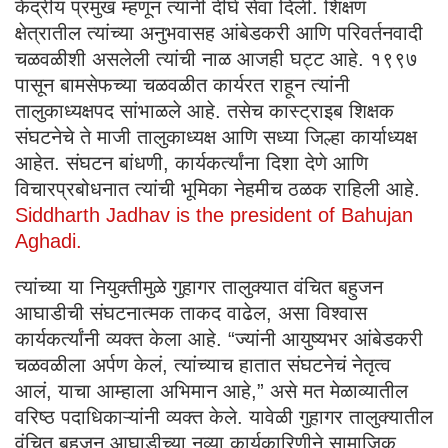
केंद्रीय प्रमुख म्हणून त्यांनी दीर्घ सेवा दिली. शिक्षण
क्षेत्रातील त्यांच्या अनुभवासह आंबेडकरी आणि परिवर्तनवादी
चळवळीशी असलेली त्यांची नाळ आजही घट्ट आहे. १९९७
पासून बामसेफच्या चळवळीत कार्यरत राहून त्यांनी
तालुकाध्यक्षपद सांभाळले आहे. तसेच कास्ट्राइब शिक्षक
संघटनेचे ते माजी तालुकाध्यक्ष आणि सध्या जिल्हा कार्याध्यक्ष
आहेत. संघटन बांधणी, कार्यकर्त्यांना दिशा देणे आणि
विचारप्रबोधनात त्यांची भूमिका नेहमीच ठळक राहिली आहे.
Siddharth Jadhav is the president of Bahujan
Aghadi.
त्यांच्या या नियुक्तीमुळे गुहागर तालुक्यात वंचित बहुजन
आघाडीची संघटनात्मक ताकद वाढेल, असा विश्वास
कार्यकर्त्यांनी व्यक्त केला आहे. “ज्यांनी आयुष्यभर आंबेडकरी
चळवळीला अर्पण केलं, त्यांच्याच हातात संघटनेचं नेतृत्व
आलं, याचा आम्हाला अभिमान आहे,” असे मत मेळाव्यातील
वरिष्ठ पदाधिकाऱ्यांनी व्यक्त केले. यावेळी गुहागर तालुक्यातील
वंचित बहुजन आघाडीच्या नव्या कार्यकारिणीने सामाजिक