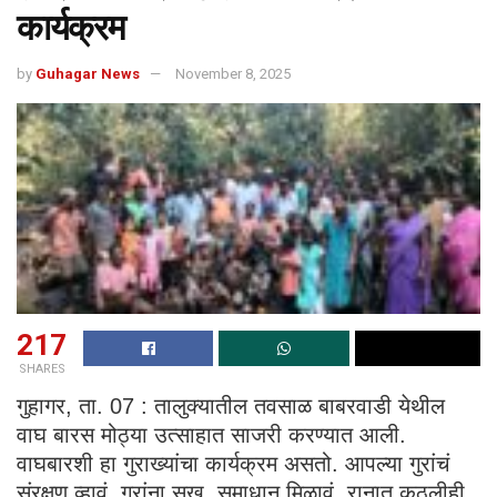
कार्यक्रम
by
Guhagar News
November 8, 2025
217
SHARES
गुहागर, ता. 07 : तालुक्यातील तवसाळ बाबरवाडी येथील
वाघ बारस मोठ्या उत्साहात साजरी करण्यात आली.
वाघबारशी हा गुराख्यांचा कार्यक्रम असतो. आपल्या गुरांचं
संरक्षण व्हावं, गुरांना सुख, समाधान मिळावं, रानात कुठलीही