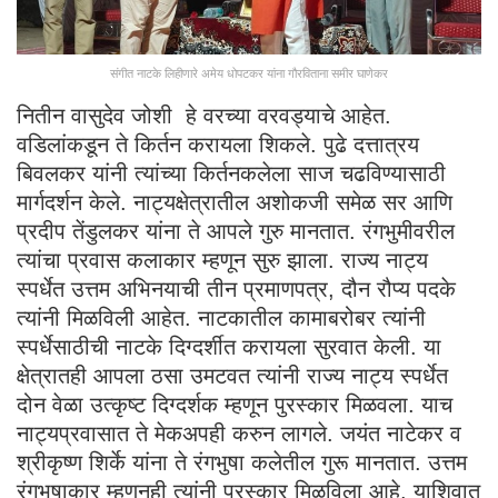
संगीत नाटके लिहीणारे अमेय धोपटकर यांना गौरविताना समीर घाणेकर
नितीन वासुदेव जोशी हे वरच्या वरवड्याचे आहेत.
वडिलांकडून ते किर्तन करायला शिकले. पुढे दत्तात्रय
बिवलकर यांनी त्यांच्या किर्तनकलेला साज चढविण्यासाठी
मार्गदर्शन केले. नाट्यक्षेत्रातील अशोकजी समेळ सर आणि
प्रदीप तेंडुलकर यांना ते आपले गुरु मानतात. रंगभुमीवरील
त्यांचा प्रवास कलाकार म्हणून सुरु झाला. राज्य नाट्य
स्पर्धेत उत्तम अभिनयाची तीन प्रमाणपत्र, दौन रौप्य पदके
त्यांनी मिळविली आहेत. नाटकातील कामाबरोबर त्यांनी
स्पर्धेसाठीची नाटके दिग्दर्शीत करायला सुरवात केली. या
क्षेत्रातही आपला ठसा उमटवत त्यांनी राज्य नाट्य स्पर्धेत
दोन वेळा उत्कृष्ट दिग्दर्शक म्हणून पुरस्कार मिळवला. याच
नाट्यप्रवासात ते मेकअपही करुन लागले. जयंत नाटेकर व
श्रीकृष्ण शिर्के यांना ते रंगभुषा कलेतील गुरू मानतात. उत्तम
रंगभुषाकार म्हणूनही त्यांनी पुरस्कार मिळविला आहे. याशिवात