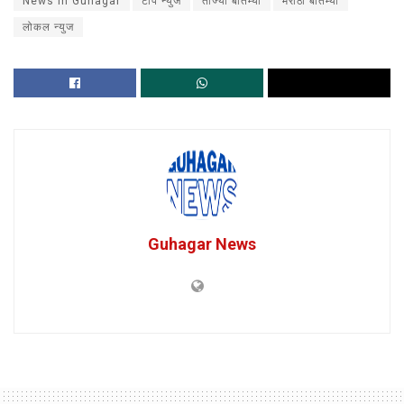
News in Guhagar
टॉप न्युज
ताज्या बातम्या
मराठी बातम्या
लोकल न्युज
Guhagar News