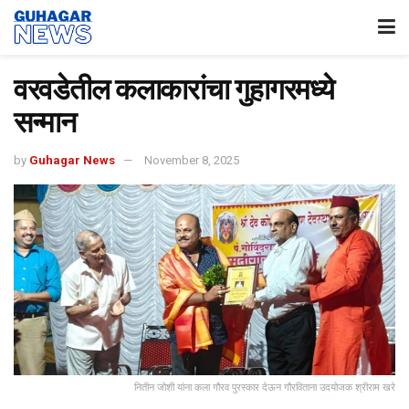
वरवडेतील कलाकारांचा गुहागरमध्ये
सन्मान
by
Guhagar News
November 8, 2025
नितीन जोशी यांना कला गौरव पुरस्कार देऊन गौरविताना उदयोजक श्रीराम खरे