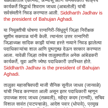
चळवळीतील एकनिष्ठ, अभ्यासू आणि जनसंपर्कात सक्रिय
कार्यकर्ते सिद्धार्थ शिवराम जाधव (आबलोली) यांची
सर्वसंमतीने निवड करण्यात आली.
Siddharth Jadhav is
the president of Bahujan Aghadi.
या नियुक्तीची घोषणा रत्नागिरी-सिंधुदुर्ग जिल्हा निरीक्षक
सुशीम सकपाळ यांनी केली. त्यानंतर उत्तर रत्नागिरी
जिल्हाध्यक्ष सादिक काझी यांच्या हस्ते नव्याने निवड झालेल्या
पदाधिकाऱ्यांचा शाल आणि पुष्पगुच्छ देऊन सत्कार करण्यात
आला. यावेळी जिल्हा तसेच तालुक्यातील अनेक आंबेडकरी
कार्यकर्ते, युवा आणि ज्येष्ठ पदाधिकारी उपस्थित होते.
Siddharth Jadhav is the president of Bahujan
Aghadi.
तालुका महासचिवपदी माजी सैनिक सुनील जाधव (जानवळे)
यांची निवड करण्यात आली असून इतर पदाधिकारी म्हणून
उपाध्यक्ष शरद जाधव (तळवली), महेंद्र कदम (रानवी), सचिव
विशाल सावंत (पाटपन्हाळे), आदेश पवार (धोपावे), प्रमुख