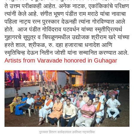
ते उत्तम परीक्षकही आहेत. अनेक नाटक, एकांकिकांचे परिक्षण
त्यांनी केले आहे. संगीत भूषण पंडीत राम मराठे यांचा नावाचा
पहिला नाट्य रत्न पुरस्कार देऊनही त्यांना गोरविण्यात आले
होते. आज पंडीत गोविंदराव पटवर्धन यांच्या स्मृतीप्रित्यर्थ
गुहागरचे सुपुत्र व चिपळूणमधील उद्योजक श्रीराम खरे यांच्या
हस्ते शाल, श्रीफळ, रु. दहा हजाराचा धनादेश आणि
स्मृतिचिन्ह देऊन नितीन जोशी यांना सन्मानित करण्यात आले.
Artists from Varavade honored in Guhagar
पुरस्कार वितरण कार्यक्रमाला उपस्थित नाट्यरसिक