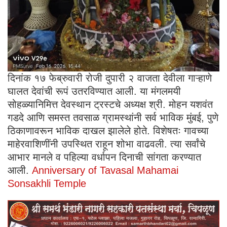
दिनांक १७ फेब्रुवारी रोजी दुपारी २ वाजता देवीला गाऱ्हाणे
घालत देवांची रूपं उतरविण्यात आली. या मंगलमयी
सोहळ्यानिमित्त देवस्थान ट्रस्टचे अध्यक्ष श्री. मोहन यशवंत
गडदे आणि समस्त तवसाळ ग्रामस्थांनी सर्व भाविक मुंबई, पुणे
ठिकाणावरून भाविक दाखल झालेले होते. विशेषतः गावच्या
माहेरवाशिणींनी उपस्थित राहून शोभा वाढवली. त्या सर्वांचे
आभार मानले व पहिल्या वर्धापन दिनाची सांगता करण्यात
आली.
Anniversary of Tavasal Mahamai
Sonsakhli Temple