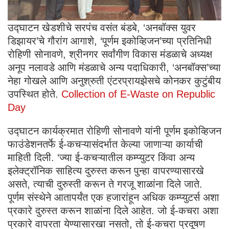
उद्घाटन खेडशीचे सरपंच वसंत बंडबे, ‘अनबॉक्स युवर
डिझायर’चे गौरांग आगाशे, ‘पूर्णम इकोव्हिजन’च्या प्रतिनिधी
रोहिणी सोनावणे, श्रीनगर सर्वांगीण विकास मंडळाचे अध्यक्ष
अनूप नलावडे आणि मंडळाचे अन्य पदाधिकारी, ‘अनबॉक्स’च्या
नेहा गोखले आणि अनुश्रुती एंटरप्रायझेसचे कोनकर कुटुंबीय
उपस्थित होते.
Collection of E-Waste on Republic
Day
उद्घाटन कार्यक्रमात रोहिणी सोनावणे यांनी पूर्णम इकोव्हिजन
फाउंडेशनतर्फे ई-कचऱ्यासंदर्भात केल्या जाणाऱ्या कार्याची
माहिती दिली. ‘ज्या ई-कचऱ्यातील कम्प्युटर किंवा अन्य
इलेक्ट्रॉनिक साहित्य दुरुस्त करून पुन्हा वापरण्यासारखे
असते, त्याची दुरुस्ती करून ते गरजू शाळांना दिले जाते.
पूर्णम संस्थेने आतापर्यंत एक हजारांहून अधिक कम्प्युटर्स अशा
प्रकारे दुरुस्त करून शाळांना दिले आहेत. जो ई-कचरा अशा
प्रकारे वापरता येण्यासारखा नसतो, तो ई-कचरा प्रदूषण