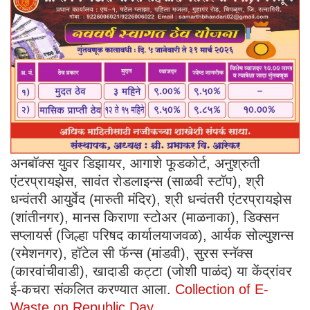
अनबॉक्स युवर डिझायर, आगाशे फूडकोर्ट, अनुश्रुती
एंटरप्रायझेस, सावंत रोडलाइन्स (साळवी स्टॉप), श्री
धन्वंतरी आयुर्वेद (मारुती मंदिर), श्री धन्वंतरी एंटरप्रायझेस
(शांतीनगर), मानस किराणा स्टोअर (माळनाका), डिक्सन
सप्लायर्स (जिल्हा परिषद कार्यालयाजवळ), आर्यक सोल्युशन्स
(रमेशनगर), हॉटेल सी फॅन्स (मांडवी), सुरस स्नॅक्स
(कारवांचीवाडी), खादाडी कट्टा (जोशी पाळंद) या केंद्रांवर
ई-कचरा संकलित करण्यात आला.
Collection of E-
Waste on Republic Day