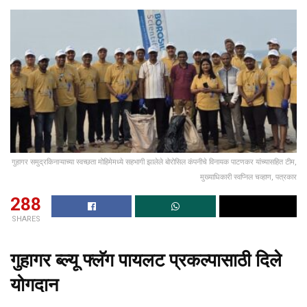
गुहागर समुद्रकिनाऱ्याच्या स्वच्छता मोहिमेमध्ये सहभागी झालेले बोरोसिल कंपनीचे विनायक पाटणकर यांच्यासहित टीम,
मुख्याधिकारी स्वप्निल चव्हाण, पत्रकार
288
SHARES
गुहागर ब्ल्यू फ्लॅग पायलट प्रकल्पासाठी दिले
योगदान