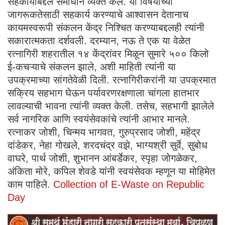
सहकार्याबद्दल समाधान व्यक्त केले. या विषयाच्या
जागरूकतेसाठी सहकार्य करण्याचे आश्वासन देतानाच
कायमस्वरूपी संकलन केंद्र निश्चित करण्याबद्दलही त्यांनी
सकारात्मकता दर्शवली. दरम्यान, नऊ ते एक या वेळेत
रत्नागिरी शहरातील १४ केंद्रांवर मिळून सुमारे ५०० किलो
ई-कचऱ्याचे संकलन झाले, अशी माहिती त्यांनी या
उपक्रमाच्या सांगतेवेळी दिली. रत्नागिरीकरांनी या उपक्रमात
सक्रिय सहभाग घेऊन पर्यावरणरक्षणाला चांगला हातभार
लावल्याची भावना त्यांनी व्यक्त केली. तसेच, सहभागी झालेले
सर्व नागरिक आणि स्वयंसेवकांचे त्यांनी आभार मानले.
रत्नाकर जोशी, चिन्मय भागवत, गुरुप्रसाद जोशी, महेंद्र
दांडेकर, नेहा गोखले, शरदचंद्र वझे, भाग्यश्री सुर्वे, सुबोध
वाघरे, पार्थ जोशी, शुभानन आंबर्डेकर, स्पृहा जोगळेकर,
अंकिता मोरे, कपिल शेवडे यांनी स्वयंसेवक म्हणून या मोहिमेत
काम पाहिले.
Collection of E-Waste on Republic
Day