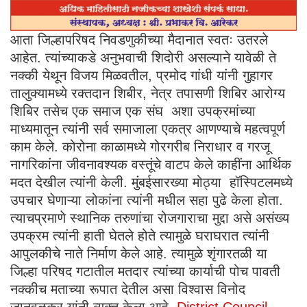
आता जिल्हापरिषद निवडणुकीच्या मैदानात स्वतः उतरले
आहेत. त्यांच्याकडे अनुभवाची शिदोरी असल्याने यावेळी ते
नक्की येथून विजय मिळवतील, प्रमोद गांधी यांनी गुहागर
तालुक्यामध्ये रक्तदान शिबीर, नेत्र तपासणी शिबिर आरोग्य
शिबिर तसेच एक समाज एक संघ अशा उपक्रमांच्या
माध्यमातून त्यांनी सर्व समाजाला एकत्र आणण्याचे महत्वपूर्ण
काम केले. कोरोना काळामध्ये गोरगरीब निराधार व गरजू
नागरिकांना जीवनावश्यक वस्तूंचे वाटप केले काहींना आर्थिक
मदत देखील त्यांनी केली. मुंबईसारख्या मोठ्या हॉस्पिटलमध्ये
उपचार घेणाऱ्या लोकांना त्यांनी मधील सहा पुढे केला होता.
त्याचप्रमाणे स्थानिक तरुणांचा रोजगाराचा मुद्दा असे असंख्य
उपक्रम त्यांनी हाती घेतले होते त्यामुळे घराघरात त्यांनी
आपुलकीचे नाते निर्माण केले आहे. त्यामुळे शृंगारतळी या
जिल्हा परिषद गटातील मतदार त्यांच्या कार्याची पोच पावती
नक्कीच मताच्या रूपात देतील असा विश्वास विनोद
जानवळकर यांनी व्यक्त केला आहे.
District Council