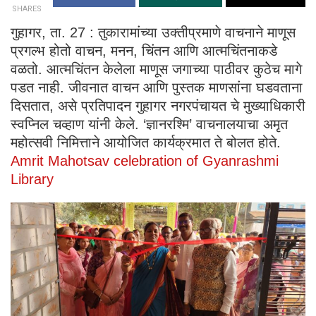
SHARES
गुहागर, ता. 27 : तुकारामांच्या उक्तीप्रमाणे वाचनाने माणूस
प्रगल्भ होतो वाचन, मनन, चिंतन आणि आत्मचिंतनाकडे
वळतो. आत्मचिंतन केलेला माणूस जगाच्या पाठीवर कुठेच मागे
पडत नाही. जीवनात वाचन आणि पुस्तक माणसांना घडवताना
दिसतात, असे प्रतिपादन गुहागर नगरपंचायत चे मुख्याधिकारी
स्वप्निल चव्हाण यांनी केले. ‘ज्ञानरश्मि’ वाचनालयाचा अमृत
महोत्सवी निमित्ताने आयोजित कार्यक्रमात ते बोलत होते.
Amrit Mahotsav celebration of Gyanrashmi
Library