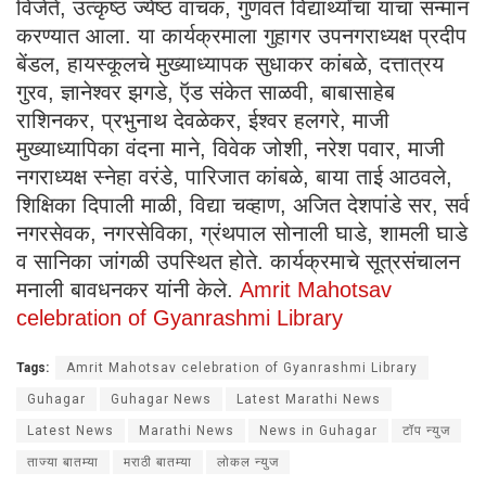
विजेते, उत्कृष्ठ ज्येष्ठ वाचक, गुणवंत विद्यार्थ्यांचा यांचा सन्मान
करण्यात आला. या कार्यक्रमाला गुहागर उपनगराध्यक्ष प्रदीप
बेंडल, हायस्कूलचे मुख्याध्यापक सुधाकर कांबळे, दत्तात्रय
गुरव, ज्ञानेश्वर झगडे, ऍड संकेत साळवी, बाबासाहेब
राशिनकर, प्रभुनाथ देवळेकर, ईश्वर हलगरे, माजी
मुख्याध्यापिका वंदना माने, विवेक जोशी, नरेश पवार, माजी
नगराध्यक्ष स्नेहा वरंडे, पारिजात कांबळे, बाया ताई आठवले,
शिक्षिका दिपाली माळी, विद्या चव्हाण, अजित देशपांडे सर, सर्व
नगरसेवक, नगरसेविका, ग्रंथपाल सोनाली घाडे, शामली घाडे
व सानिका जांगळी उपस्थित होते. कार्यक्रमाचे सूत्रसंचालन
मनाली बावधनकर यांनी केले.
Amrit Mahotsav
celebration of Gyanrashmi Library
Tags:
Amrit Mahotsav celebration of Gyanrashmi Library
Guhagar
Guhagar News
Latest Marathi News
Latest News
Marathi News
News in Guhagar
टॉप न्युज
ताज्या बातम्या
मराठी बातम्या
लोकल न्युज