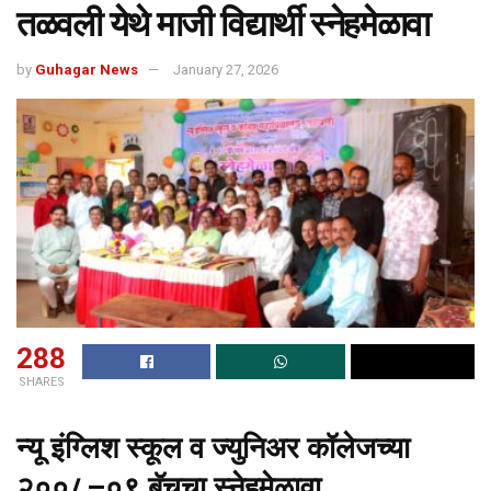
तळवली येथे माजी विद्यार्थी स्नेहमेळावा
by
Guhagar News
January 27, 2026
288
SHARES
न्यू इंग्लिश स्कूल व ज्युनिअर कॉलेजच्या
२००८–०९ बॅचचा स्नेहमेळावा