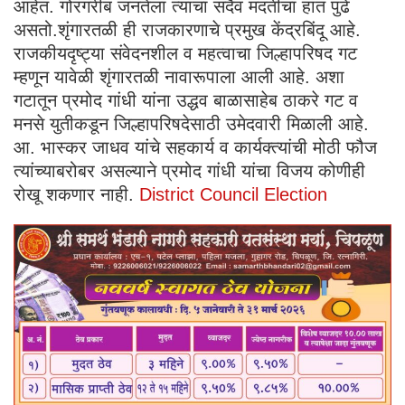
आहेत. गोरगरीब जनतेला त्यांचा सदैव मदतीचा हात पुढे
असतो.शृंगारतळी ही राजकारणाचे प्रमुख केंद्रबिंदू आहे.
राजकीयदृष्ट्या संवेदनशील व महत्वाचा जिल्हापरिषद गट
म्हणून यावेळी शृंगारतळी नावारूपाला आली आहे. अशा
गटातून प्रमोद गांधी यांना उद्धव बाळासाहेब ठाकरे गट व
मनसे युतीकडून जिल्हापरिषदेसाठी उमेदवारी मिळाली आहे.
आ. भास्कर जाधव यांचे सह‌कार्य व कार्यक्त्यांची मोठी फौज
त्यांच्याबरोबर असल्याने प्रमोद गांधी यांचा विजय कोणीही
रोखू शकणार नाही.
District Council Election