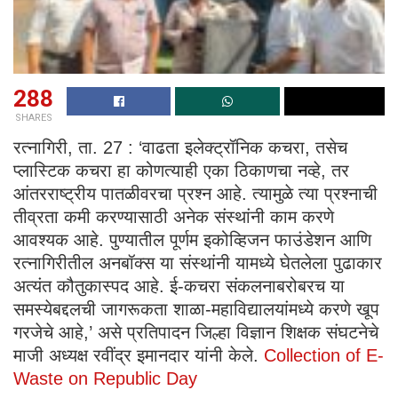
288
SHARES
रत्नागिरी, ता. 27 : ‘वाढता इलेक्ट्रॉनिक कचरा, तसेच
प्लास्टिक कचरा हा कोणत्याही एका ठिकाणचा नव्हे, तर
आंतरराष्ट्रीय पातळीवरचा प्रश्न आहे. त्यामुळे त्या प्रश्नाची
तीव्रता कमी करण्यासाठी अनेक संस्थांनी काम करणे
आवश्यक आहे. पुण्यातील पूर्णम इकोव्हिजन फाउंडेशन आणि
रत्नागिरीतील अनबॉक्स या संस्थांनी यामध्ये घेतलेला पुढाकार
अत्यंत कौतुकास्पद आहे. ई-कचरा संकलनाबरोबरच या
समस्येबद्दलची जागरूकता शाळा-महाविद्यालयांमध्ये करणे खूप
गरजेचे आहे,’ असे प्रतिपादन जिल्हा विज्ञान शिक्षक संघटनेचे
माजी अध्यक्ष रवींद्र इमानदार यांनी केले.
Collection of E-
Waste on Republic Day