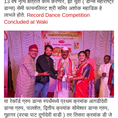
13 वर्षे नृत्य क्षेत्रात काम करणारे, झी युवा ( डान्स महाराष्ट्र
डान्स) सेमी फायनलिस्ट श्री समिर अशोक महाडिक हे
लाभले होते.
Record Dance Competition
Concluded at Waki
या रेकॉर्ड ग्रुप डान्स स्पर्धेमध्ये प्रथम क्रमांक आगडीदेवी
डान्स ग्रुप, पालशेत, द्वितीय क्रमांक सोमेश्वर डान्स ग्रुप,
गुहागर (वरचा पाट दुर्गादेवी वाडी ) तर तिसरा क्रमांक डी जे