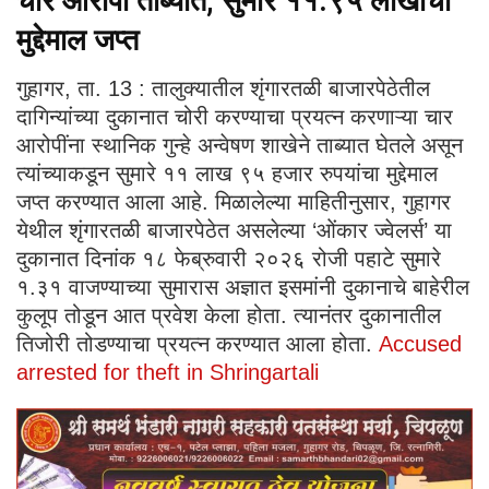
चार आरोपी ताब्यात, सुमारे ११.९५ लाखांचा
मुद्देमाल जप्त
गुहागर, ता. 13 : तालुक्यातील शृंगारतळी बाजारपेठेतील
दागिन्यांच्या दुकानात चोरी करण्याचा प्रयत्न करणाऱ्या चार
आरोपींना स्थानिक गुन्हे अन्वेषण शाखेने ताब्यात घेतले असून
त्यांच्याकडून सुमारे ११ लाख ९५ हजार रुपयांचा मुद्देमाल
जप्त करण्यात आला आहे. मिळालेल्या माहितीनुसार, गुहागर
येथील शृंगारतळी बाजारपेठेत असलेल्या ‘ओंकार ज्वेलर्स’ या
दुकानात दिनांक १८ फेब्रुवारी २०२६ रोजी पहाटे सुमारे
१.३१ वाजण्याच्या सुमारास अज्ञात इसमांनी दुकानाचे बाहेरील
कुलूप तोडून आत प्रवेश केला होता. त्यानंतर दुकानातील
तिजोरी तोडण्याचा प्रयत्न करण्यात आला होता.
Accused
arrested for theft in Shringartali