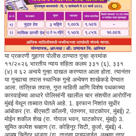
या प्रकरणी गुहागर पोलीस ठाण्यात गुन्हा क्रमांक
११/२०२६ भारतीय न्याय संहिता कलम ३३१ (६), ३३१
(४) व ६२ अन्वये गुन्हा दाखल करण्यात आला होता. त्यानंतर
या गुन्ह्याचा तपास स्थानिक गुन्हे अन्वेषण शाखेकडे देण्यात
आला. तांत्रिक तपास, गुप्त माहिती आणि विशेष पथकाच्या
कारवाईच्या आधारे पोलिसांनी खालील चार संशयीत आरोपींना
मुंबई येथून ताब्यात घेतले आहे. 1. इरफान निशांत सुधीर
आंबोकर (रा. बीएसटी कॉलनी, पंतनगर, घाटकोपर, मुंबई) 2.
मोईन शकील शेख (रा. गोपाल भवन, घाटकोपर, मुंबई) 3.
सुमित कल्पेश चव्हाण (रा. कोहिनूर सिटी, कुर्ला, मुंबई) 4.
आयुष चितेंद्र धाडगा (रा. तानसा पाइपलाईन, लक्ष्मण नगर,