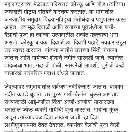
महाराष्ट्राच्या मेळघाट परिसरात कोरकू आणि गोंड (टाटिया)
जनजाती मोठ्या संख्येने वास्तव्य करतात. या भागातील
जनजातीय समुदाय पिढ्यानपिढ्या शेतीधंदा व पशुपालन करत
आहेत. त्यामुळे दिवाळी आणि सणाच्या पूर्वसंध्येला गायी-
बैलांची पूजा हा त्यांच्या उत्सवातील अत्यंत महत्त्वाचा भाग
असतो. कोरकू बायका दिवाळीच्या दिवशी पहाटे लवकर उठून
घर स्वच्छ करतात. पांढऱ्या मातीने घराच्या भिंती पोतल्या
जातात आणि गायीच्या शेणाने जमीन सारवली जाते. त्यानंतर
तांदळाचा भात, गव्हाची पोळी, साखरेची लापशी, तुरीची कढी
यासारखे पारंपरिक पदार्थ रांधले जातात.
जेवल्यावर समुदायातील सर्वजण नदीकिनारी जातात. बायका
नदीत कपडे धुतात, तर पुरुष गायी-बैलांना धुऊन आणतात.
संध्याकाळी आई-वडील किंवा आजी-आजोबा यासारख्या
घरातील ज्येष्ठ व्यक्ती गायींची पूजा करतात. गायींना कुंकू
लावून त्यांच्याजवळ दिवा लावला जातो. हा दिवा
लक्ष्मीपूजनापर्यंत तेवत ठेवतात. त्यानंतर बैलांची पूजा केली