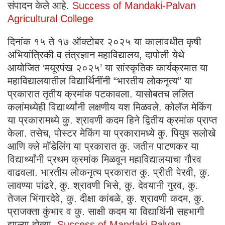
संपादन केले आहे.
Success of Mandaki-Palvan
Agricultural College
दिनांक १५ ते १७ ऑक्टोबर २०२५ या कालावधीत कृषी
अभियांत्रिकी व तंत्रज्ञान महाविद्यालय, दापोली येथे
आयोजित ‘मयूरपंख २०२५’ या सांस्कृतिक कार्यक्रमात या
महाविद्यालयातील विद्यार्थिनींनी “भारतीय लोकनृत्य” या
प्रकारात तृतीय क्रमांक पटकावला. यासोबतच ललित
कलांमध्येही विद्यार्थ्यांनी लक्षणीय यश मिळवले. कोलॅज मेकिंग
या प्रकारामध्ये कु. श्रावणी कदम हिने द्वितीय क्रमांक प्राप्त
केला. तसेच, पोस्टर मेकिंग या प्रकारामध्ये कु. पियुष सलोखे
आणि क्ले मॉडेलिंग या प्रकारात कु. जतीन पाटणकर या
विद्यार्थ्यांनी प्रथम क्रमांक मिळवून महाविद्यालयाचा गौरव
वाढवला. भारतीय लोकनृत्य प्रकारात कु. प्रीती पेरवी, कु.
लावण्या पांढरे, कु. श्रावणी भिसे, कु. देवयानी गुरव, कु.
तेजल भिंगारदेवे, कु. दीक्षा कांबळे, कु. श्रावणी कदम, कु.
प्राजक्ता कुंभार व कु. साक्षी कदम या विद्यार्थिनी सहभागी
झाल्या होत्या.
Success of Mandaki-Palvan