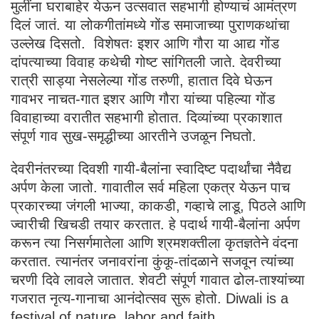
मुलींना घराबाहेर येऊन उत्सवात सहभागी होण्याचं आमंत्रण
दिलं जातं. या लोकगीतांमध्ये गोंड समाजाच्या पुराणकथांचा
उल्लेख दिसतो. विशेषतः इशर आणि गौरा या आद्य गोंड
दांपत्याच्या विवाह कथेची गोष्ट सांगितली जाते. देवरीच्या
रात्री साड्या नेसलेल्या गोंड तरुणी, हातात दिवे घेऊन
गावभर नाचत-गात इशर आणि गौरा यांच्या पहिल्या गोंड
विवाहाच्या वरातीत सहभागी होतात. दिव्यांच्या प्रकाशात
संपूर्ण गाव सुख-समृद्धीच्या आरतीने उजळून निघतो.
देवरीनंतरच्या दिवशी गायी-बैलांना स्वादिष्ट पदार्थांचा नैवैद्य
अर्पण केला जातो. गावातील सर्व महिला एकत्र येऊन पाच
प्रकारच्या जंगली भाज्या, काकडी, गव्हाचे लाडू, पिठले आणि
ज्वारीची खिचडी तयार करतात. हे पदार्थ गायी-बैलांना अर्पण
करून त्या निसर्गमातेला आणि श्रमशक्तीला कृतज्ञतेने वंदना
करतात. त्यानंतर जनावरांना कुंकू-तांदळाने सजवून त्यांच्या
चरणी दिवे लावले जातात. शेवटी संपूर्ण गावात ढोल-ताश्यांच्या
गजरात नृत्य-गानाचा आनंदोत्सव सुरू होतो. Diwali is a
festival of nature, labor and faith