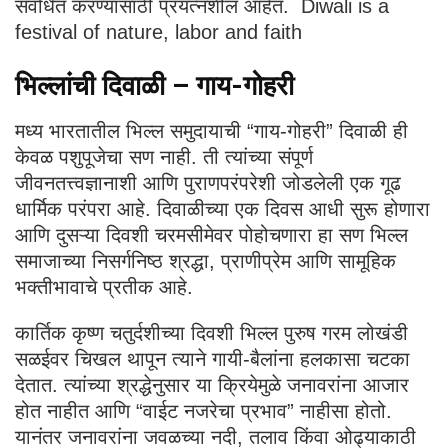
संवर्धित करण्यासाठी प्रयत्नशील आहेत. Diwali is a
festival of nature, labor and faith
भिल्लांची दिवाळी – गाय-गोहरी
मध्य भारतातील भिल्ल समुदायाची “गाय-गोहरी” दिवाळी ही
केवळ पशुपूजेचा सण नाही. ती त्यांच्या संपूर्ण
जीवनतत्त्वज्ञानाशी आणि पुराणपरंपरेशी जोडलेली एक गूढ
धार्मिक परंपरा आहे. दिवाळीच्या एक दिवस आधी सुरू होणारा
आणि दुसऱ्या दिवशी चरमसीमेवर पोहोचणारा हा सण भिल्ल
समाजाच्या निसर्गनिष्ठ श्रद्धा, प्राणीप्रेम आणि सामूहिक
भक्तीभावाचे प्रतीक आहे.
कार्तिक कृष्ण चतुर्दशीच्या दिवशी भिल्ल पुरुष गरम लोखंडी
सळईवर चिखल थापून त्याने गायी-बैलांना हलकासा चटका
देतात. त्यांच्या श्रद्धेनुसार या क्रियेमुळे जनावरांना आजार
होत नाहीत आणि “वाईट नजरेचा प्रभाव” नाहीसा होतो.
यानंतर जनावरांना जवळच्या नदी, तलाव किंवा ओढ्याकाठी