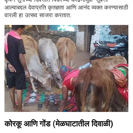
आल्याबद्दल देवाप्रति कृतज्ञता आणि आनंद व्यक्त करण्यासाठी
वारली हा उत्सव साजरा करतात.
कोरकू आणि गोंड (मेळघाटातील दिवाळी)