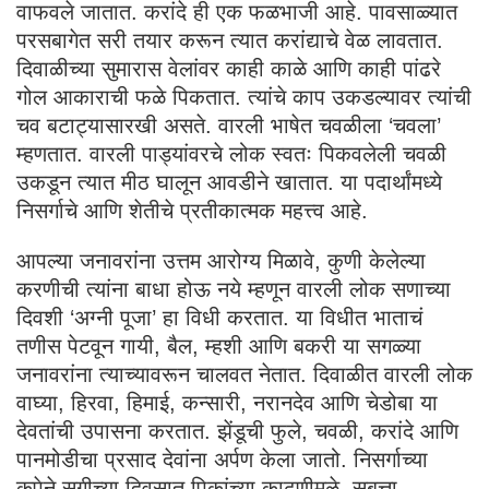
वाफवले जातात. करांदे ही एक फळभाजी आहे. पावसाळ्यात
परसबागेत सरी तयार करून त्यात करांद्याचे वेळ लावतात.
दिवाळीच्या सुमारास वेलांवर काही काळे आणि काही पांढरे
गोल आकाराची फळे पिकतात. त्यांचे काप उकडल्यावर त्यांची
चव बटाट्यासारखी असते. वारली भाषेत चवळीला ‘चवला’
म्हणतात. वारली पाड्यांवरचे लोक स्वतः पिकवलेली चवळी
उकडून त्यात मीठ घालून आवडीने खातात. या पदार्थांमध्ये
निसर्गाचे आणि शेतीचे प्रतीकात्मक महत्त्व आहे.
आपल्या जनावरांना उत्तम आरोग्य मिळावे, कुणी केलेल्या
करणीची त्यांना बाधा होऊ नये म्हणून वारली लोक सणाच्या
दिवशी ‘अग्नी पूजा’ हा विधी करतात. या विधीत भाताचं
तणीस पेटवून गायी, बैल, म्हशी आणि बकरी या सगळ्या
जनावरांना त्याच्यावरून चालवत नेतात. दिवाळीत वारली लोक
वाघ्या, हिरवा, हिमाई, कन्सारी, नरानदेव आणि चेडोबा या
देवतांची उपासना करतात. झेंडूची फुले, चवळी, करांदे आणि
पानमोडीचा प्रसाद देवांना अर्पण केला जातो. निसर्गाच्या
कृपेने सुगीच्या दिवसात पिकांच्या काढणीमुळे सुबत्ता