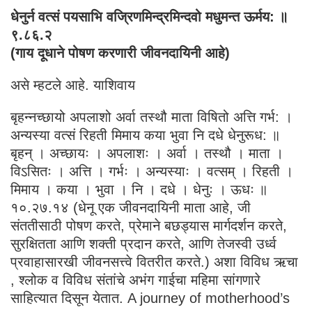
धेनुर्न वत्सं पयसाभि वज्रिणमिन्द्रमिन्दवो मधुमन्त ऊर्मय: ॥
९.८६.२
(गाय दूधाने पोषण करणारी जीवनदायिनी आहे)
असे म्हटले आहे. याशिवाय
बृहन्नच्छायो अपलाशो अर्वा तस्थौ माता विषितो अत्ति गर्भ: ।
अन्यस्या वत्सं रिहती मिमाय कया भुवा नि दधे धेनुरूध: ॥
बृहन् । अच्छायः । अपलाशः । अर्वा । तस्थौ । माता ।
विऽसितः । अत्ति । गर्भः । अन्यस्याः । वत्सम् । रिहती ।
मिमाय । कया । भुवा । नि । दधे । धेनुः । ऊधः ॥
१०.२७.१४ (धेनू एक जीवनदायिनी माता आहे, जी
संततीसाठी पोषण करते, प्रेमाने बछड्यास मार्गदर्शन करते,
सुरक्षितता आणि शक्ती प्रदान करते, आणि तेजस्वी उर्ध्व
प्रवाहासारखी जीवनसत्त्वे वितरीत करते.) अशा विविध ऋचा
, श्लोक व विविध संतांचे अभंग गाईचा महिमा सांगणारे
साहित्यात दिसून येतात. A journey of motherhood’s