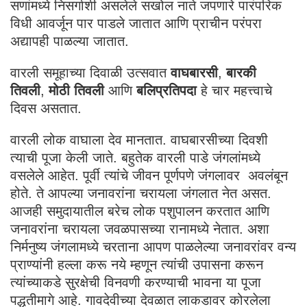
सणांमध्ये निसर्गाशी असलेले सखोल नाते जपणारे पारंपरिक
विधी आवर्जून पार पाडले जातात आणि प्राचीन परंपरा
अद्यापही पाळल्या जातात.
वारली समूहाच्या दिवाळी उत्सवात
वाघबारसी
,
बारकी
तिवली
,
मोठी तिवली
आणि
बलिप्रतिपदा
हे चार महत्त्वाचे
दिवस असतात.
वारली लोक वाघाला देव मानतात. वाघबारसीच्या दिवशी
त्याची पूजा केली जाते. बहुतेक वारली पाडे जंगलांमध्ये
वसलेले आहेत. पूर्वी त्यांचे जीवन पूर्णपणे जंगलावर अवलंबून
होते. ते आपल्या जनावरांना चरायला जंगलात नेत असत.
आजही समुदायातील बरेच लोक पशुपालन करतात आणि
जनावरांना चरायला जवळपासच्या रानामध्ये नेतात. अशा
निर्मनुष्य जंगलामध्ये चरताना आपण पाळलेल्या जनावरांवर वन्य
प्राण्यांनी हल्ला करू नये म्हणून त्यांची उपासना करून
त्यांच्याकडे सुरक्षेची विनवणी करण्याची भावना या पूजा
पद्धतीमागे आहे. गावदेवीच्या देवळात लाकडावर कोरलेला