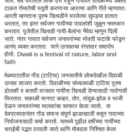
जाते. सर्व घरातील लोक उभे राहून गायींवर तांदळाच्या अक्षता
टाकत गोमातेची स्तुती करणाऱ्या आरत्या आणि गीते म्हणतात.
आरती म्हणताना पुरुष खिचडीने भरलेल्या सुपड्या हातात
धरतात, तर इतर सर्वजण गायीच्या पावलांशी जुळून नमस्कार
करतात. पूजेतील खिचडी गायी-बैलांना नैवेद्य म्हणून दिली
जाते. नंतर गावात सर्वजण जनावरांच्या भोवती फटाके फोडून
आनंद व्यक्त करतात. याने उत्सवाचा रंगतदार समारोप
होतो. Diwali is a festival of nature, labor and
faith
मेळघाटातील गोंड (टाटिया) जनजातीचे लोकदेखील दिवाळी
उत्सव साजरा करतो. दिवाळीच्या संध्याकाळी टाटिया पुरुष
ढोलकी व बासरी वाजवत गायींना खिचडी देण्यासाठी गावोगावी
फिरतात. सकाळी मानगट कव्हर, तोर, तांदूळ-झोळ व भाजी
देऊन जनावरांच्या मालकांचा सत्कार केला जातो. या
देवप्रसादानंतर गोंड समाज संपूर्ण झाडाखाली बसून गावाच्या
नियोजनासाठी चर्चा करतो. यामध्ये पुढील वर्षीच्या गायींच्या
चराईची पद्धत ठरवली जाते आणि मोबदला निश्चित केला