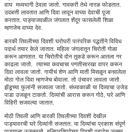
वाघ मध्यभागी ठेवला जातो. गावकरी तेथे नारळ फोडतात.
उदबत्ती लावतात आणि दिवा लावून वाघ्या देवाची पूजा
करतात. पाड्याजवळील जंगलात शेंदूर फासलेली शिळा
म्हणजेच वाघ्या देव.
बारकी तिवलीच्या दिवशी घरोघरी पारंपरिक पद्धतीने विविध
पदार्थ तयार केले जातात. महिला जंगलातून चिरोती गोळा
करून आणतात. या चिरोतीचे दोन तुकडे करून आतला गर
काढला जातो. त्याच्या कवचाचा पणतीसारखा वापर करून
दिवा लावला जातो. गायीचं शेण आणि माती मिसळून बनवलेला
मोठा गोल दिवा म्हणजेच बोवाला. तो उंचावर लावला जातो.
झेंडूच्या फुलांनी सजवला जातो. संध्याकाळी या दिव्याचा उजेड
पाडा उजळून टाकतो. दिव्यांची आरास करून गोठे, घरे आणि
विहिरी सजवल्या जातात.
मोठी तिवली आणि बारकी तिवलीच्या दिवशी देखील
पाड्यावरची घरे दिव्यांनी सजतात. या दिव्यांचा प्रकाश संपूर्ण
पाड्याला उजळवतो. बलिप्रतिपदेच्या दिवशी पहाटेच उत्सव