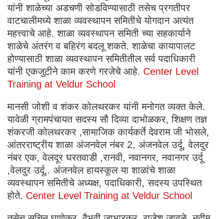
यांनी शाळेच्या अडचणी सोडविण्यासाठी तसेच प्रगतीपर
वाटचालीमध्ये शाळा व्यवस्थापन समितीचे योगदान अत्यंत
महत्त्वाचे आहे. शाळा व्यवस्थापन समिती च्या सहकार्याने
शाळेचे अंतरंग व बहिरंग बदलू शकते. शाळेचा कायापालट
होण्यासाठी शाळा व्यवस्थापन समितीतील सर्व पदाधिकारी
यांनी एकजुटीने काम करणे गरजेचे आहे.
Center Level
Training at Veldur School
मानसी जोशी व शंकर कोलथरकर यांनी मनोगत व्यक्त केले.
यावेळी ग्रामपंचायत सदस्य सौ दिव्या दाभोळकर, शिक्षण तज्ञ
शंकरजी कोलथरकर ,सामाजिक कार्यकर्ते देवराम जी भोसले,
आंतरराष्ट्रीय शाळा अंजनवेल नंबर 2, अंजनवेल उर्दू, वेलदुर
नंबर एक, वेलदूर घरतवाडी ,रानवी, नवानगर, नवानगर उर्दू
,वेलदुर उर्दू,. अंजनवेल हायस्कूल या शाळांचे शाळा
व्यवस्थापन समितीचे अध्यक्ष, पदाधिकारी, सदस्य उपस्थित
होते.
Center Level Training at Veldur School
तसेच सचिन घाणेकर, वैभवी जाभारकर ,राजेश जावळे, नदीम