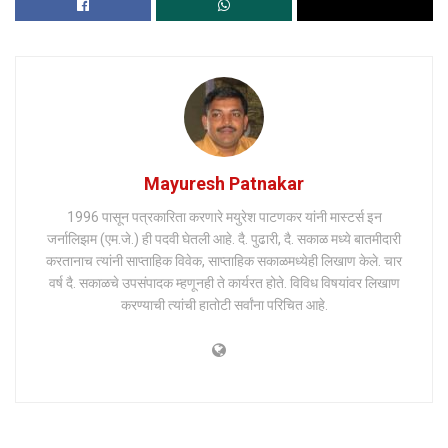
Mayuresh Patnakar
1996 पासून पत्रकारिता करणारे मयुरेश पाटणकर यांनी मास्टर्स इन
जर्नालिझम (एम.जे.) ही पदवी घेतली आहे. दै. पुढारी, दै. सकाळ मध्ये बातमीदारी
करतानाच त्यांनी साप्ताहिक विवेक, साप्ताहिक सकाळमध्येही लिखाण केले. चार
वर्ष दै. सकाळचे उपसंपादक म्हणूनही ते कार्यरत होते. विविध विषयांवर लिखाण
करण्याची त्यांची हातोटी सर्वांना परिचित आहे.