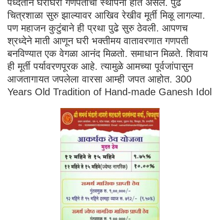
पध्दतीने घरोघरी गणपतींची स्थापना होत असेल. पुढे
चित्रशाळा सुरु झाल्यावर आखिव रेखीव मूर्ती मिळू लागल्या.
पण महाजन कुटुंबाने ही प्रथा पुढे सुरु ठेवली. आपणच
श्रध्देने माती आणून घरी भक्तीमय वातावरणात गणपती
बनविण्यात एक वेगळा आनंद मिळतो. समाधान मिळते. शिवाय
ही मूर्ती पर्यावरणपूरक आहे. त्यामुळे आमच्या पूर्वजांपासुन
आजतागायत जपलेला वारसा आम्ही जपत आहोत. 300
Years Old Tradition of Hand-made Ganesh Idol