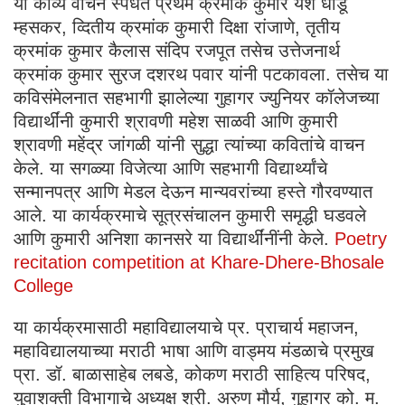
या काव्य वाचन स्पर्धेत प्रथम क्रमांक कुमार यश धोंडू
म्हसकर, व्दितीय क्रमांक कुमारी दिक्षा रांजाणे, तृतीय
क्रमांक कुमार कैलास संदिप रजपूत तसेच उत्तेजनार्थ
क्रमांक कुमार सुरज दशरथ पवार यांनी पटकावला. तसेच या
कविसंमेलनात सहभागी झालेल्या गुहागर ज्युनियर कॉलेजच्या
विद्यार्थींनी कुमारी श्रावणी महेश साळवी आणि कुमारी
श्रावणी महेंद्र जांगळी यांनी सुद्धा त्यांच्या कवितांचे वाचन
केले. या सगळ्या विजेत्या आणि सहभागी विद्यार्थ्यांचे
सन्मानपत्र आणि मेडल देऊन मान्यवरांच्या हस्ते गौरवण्यात
आले. या कार्यक्रमाचे सूत्रसंचालन कुमारी समृद्धी घडवले
आणि कुमारी अनिशा कानसरे या विद्यार्थींनींनी केले.
Poetry
recitation competition at Khare-Dhere-Bhosale
College
या कार्यक्रमासाठी महाविद्यालयाचे प्र. प्राचार्य महाजन,
महाविद्यालयाच्या मराठी भाषा आणि वाड्मय मंडळाचे प्रमुख
प्रा. डॉ. बाळासाहेब लबडे, कोकण मराठी साहित्य परिषद,
युवाशक्ती विभागाचे अध्यक्ष श्री. अरुण मौर्य, गुहागर को. म.