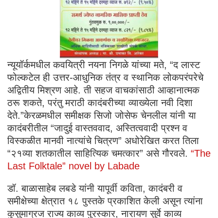
न्यूयॉर्कमधील कवयित्री नयना निगळे यांच्या मते, “द लास्ट
फोल्कटेल ही उत्तर-आधुनिक तंत्र व स्थानिक लोकपरंपरेचे
अद्वितीय मिश्रण आहे. ती सहज वाचकांसाठी आव्हानात्मक
ठरू शकते, परंतु मराठी कादंबरीच्या व्याख्येला नवी दिशा
देते.”केरळमधील समीक्षक सिजो जोसेफ चेनलील यांनी या
कादंबरीतील “जादुई वास्तववाद, अस्तित्ववादी प्रश्न व
विस्कळीत मानवी नात्यांचे चित्रण” अधोरेखित करत तिला
“२१व्या शतकातील साहित्यिक चमत्कार” असे गौरवले.
“The
Last Folktale” novel by Labade
डॉ. बाळासाहेब लबडे यांनी यापूर्वी कविता, कादंबरी व
समीक्षेच्या क्षेत्रात १८ पुस्तके प्रकाशित केली असून त्यांना
कुसुमाग्रज राज्य काव्य पुरस्कार, नारायण सुर्वे काव्य