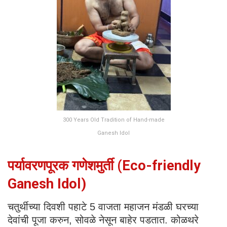
300 Years Old Tradition of Hand-made
Ganesh Idol
पर्यावरणपूरक गणेशमुर्ती (Eco-friendly
Ganesh Idol)
चतुर्थीच्या दिवशी पहाटे 5 वाजता महाजन मंडळी घरच्या
देवांची पूजा करुन, सोवळे नेसून बाहेर पडतात. कोळथरे