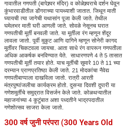
गावातील गणपती (बापेश्र्वर मंदिर) व कोळेश्र्वराचे दर्शन घेवून
कुंभारवाडीतील डोंगराच्या पायथ्याशी जातात. जिथून माती
घ्यायची त्या जागेची यथासांग पूजा केली जाते. तेथील
घमेलभर माती घरी आणली जाते. सोवळे नेसूनच घरात
गणपतीची मूर्ती बनवली जाते. या मूर्तीला रंग म्हणून शेंदूर
लावला जातो. पूर्वी मुकुट आणि दागिने म्हणून सोनेरी कागद
मुर्तीवर चिकटवला जायचा. आता साधे रंग वापरून गणपतीला
अधिक आकर्षक बनविण्यात येते. साधारणपणे 4 ते 5 तासात
गणपतीची मूर्ती तयार होते. याच मूर्तीची सुमारे 10 ते 11 च्या
दरम्यान प्राणप्रतिष्ठा केली जाते. 21 मोदकांचा नैवेद्य
गणपतीबाप्पाला दाखविला जातो. रात्री आरती
मंत्रपुष्पांजलीचा कार्यक्रम होतो. दुसऱ्या दिवशी दुपारी या
गणेशमुर्तींचे समुद्रात विसर्जन केले जाते. कोळथऱ्यातील
महाजनांच्या 4 कुटुंबात अशा पध्दतीने भाद्रपदातील
गणेशोत्सव साजरा केला जातो.
300 वर्ष जुनी परंपरा (300 Years Old