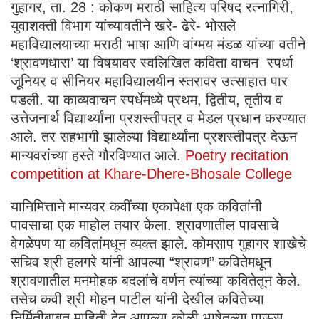
गुहागर, ता. 28 : कोकण मराठी साहित्य परिषद रत्नागिरी,
युवाशक्ती विभाग यांच्यावतीने खरे- ढेरे- भोसले
महाविद्यालयाच्या मराठी भाषा आणि वांग्मय मंडळ यांच्या वतीने
‘श्रावणधारा’ या विषयावर स्वलिखित कविता वाचन स्पर्धा
जूनियर व सीनियर महाविद्यालयीन स्तरावर उत्साहात पार
पडली. या काव्यवाचन स्पर्धेमध्ये प्रथम, द्वितीय, तृतीय व
उत्तेजनार्थ विद्यार्थ्यांना प्रशस्तीपत्र व मेडल प्रधान करण्यात
आले. तर सहभागी झालेल्या विद्यार्थ्यांना प्रशस्तीपत्र देऊन
मान्यवरांच्या हस्ते गौरविण्यात आले.
Poetry recitation
competition at Khare-Dhere-Bhosale College
यानिमित्ताने मान्यवर कवींच्या एकापेक्षा एक कवितांनी
पावसाचा एक माहोल तयार केला. श्रावणातील पावसाचे
वेगळेपण या कवितांमधून व्यक्त झाले. कोमसाप गुहागर शाखेचे
सचिव श्री हलगरे यांनी आपल्या “श्रावण” कवितेमधून
श्रावणातील मनमोहक बदलांचे वर्णन त्यांच्या कवितेतून केले.
तसेच कवी श्री मोहन पाटील यांनी देखील कवितेच्या
निर्मितीबाबत माहिती देत आपल्या कोळी भाषेतल्या पाऊस