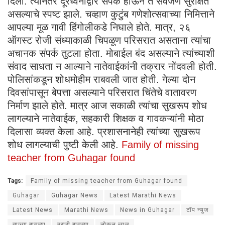
दिली. त्यानंतर दूरध्वनीद्वारे संपर्क होऊन ते सर्वजण सुरक्षित
असल्याचे स्पष्ट झाले. चव्हाण कुटुंब गणेशोत्सवाच्या निमित्ताने
आपल्या मूळ गावी हिंगोलीकडे निघाले होते. मात्र, २६
ऑगस्ट रोजी संध्याकाळी चिपळूण परिसरात असताना त्यांचा
अचानक संपर्क तुटला होता. मोबाईल बंद असल्याने त्यांच्याशी
संवाद साधता न आल्याने नातेवाईकांनी तक्रार नोंदवली होती.
पोलिसांकडून शोधमोहीम राबवली जात होती. गेल्या दोन
दिवसांपासून बेपत्ता असल्याने परिसरात चिंतेचे वातावरण
निर्माण झाले होते. मात्र आज सकाळी त्यांचा सुखरूप शोध
लागल्याने नातेवाईक, सहकारी शिक्षक व गावकऱ्यांनी मोठा
दिलासा व्यक्त केला आहे. प्रशासनानेही त्यांच्या सुखरूप
शोध लागल्याची पुष्टी केली आहे.
Family of missing
teacher from Guhagar found
Tags:
Family of missing teacher from Guhagar found
Guhagar
Guhagar News
Latest Marathi News
Latest News
Marathi News
News in Guhagar
टॉप न्युज
ताज्या बातम्या
मराठी बातम्या
लोकल न्युज