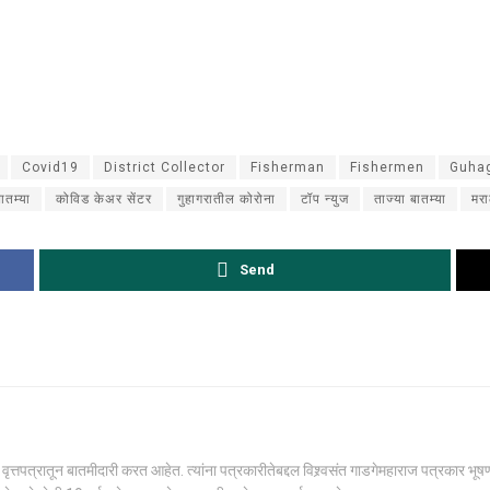
Covid19
District Collector
Fisherman
Fishermen
Guha
ातम्या
कोविड केअर सेंटर
गुहागरातील कोरोना
टॉप न्युज
ताज्या बातम्या
मरा
Send
र या वृत्तपत्रातून बातमीदारी करत आहेत. त्यांना पत्रकारीतेबद्दल विश्र्वसंत गाडगेमहाराज पत्रकार 