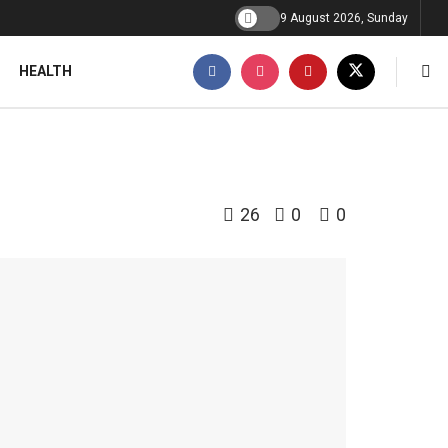
9 August 2026, Sunday
HEALTH
26
0
0