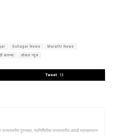
gar
Guhagar News
Marathi News
ठी बातम्या
लोकल न्युज
Tweet
13
भूषण राज्यस्तरीय पुरस्कार, नवनिर्मितीचा राज्यस्तरीय आदर्श पत्रकाररत्न