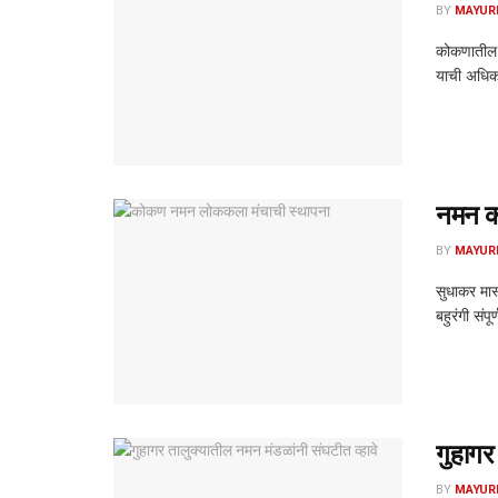
BY
MAYUR
कोकणातील श
याची अधिक 
नमन कल
BY
MAYUR
सुधाकर मास
बहुरंगी संप
गुहागर
BY
MAYUR