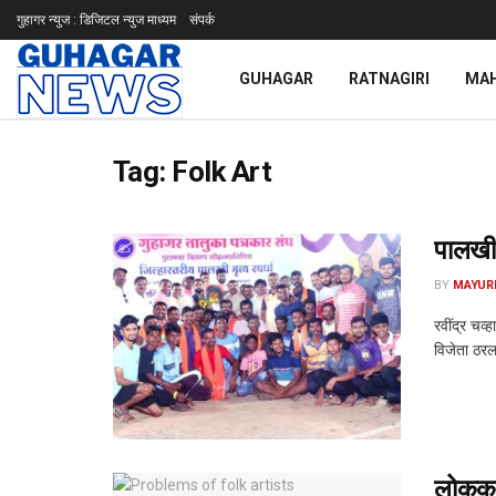
गुहागर न्युज : डिजिटल न्युज माध्यम
संपर्क
GUHAGAR
RATNAGIRI
MA
Tag:
Folk Art
पालखी 
BY
MAYUR
रवींद्र चव
विजेता ठरला
लोककला