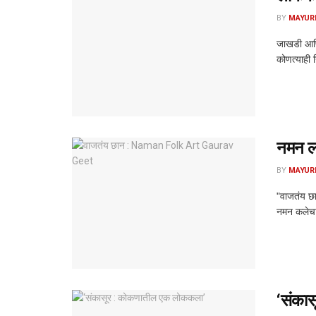
BY
MAYUR
जाखडी आणि 
कोणत्याही न
नमन लो
BY
MAYUR
"वाजतंय छा
नमन कलेचा
‘संका