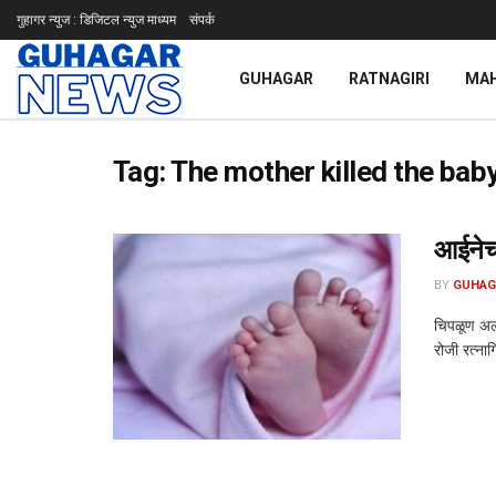
गुहागर न्युज : डिजिटल न्युज माध्यम
संपर्क
GUHAGAR
RATNAGIRI
MA
Tag:
The mother killed the bab
आईनेच 
BY
GUHAG
चिपळूण अलोर
रोजी रत्ना