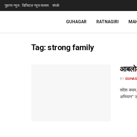
गुहागर न्युज : डिजिटल न्युज माध्यम
संपर्क
GUHAGAR
RATNAGIRI
MA
Tag:
strong family
आबलोली
BY
GUHAG
संदेश कदम, 
अभियान" उत