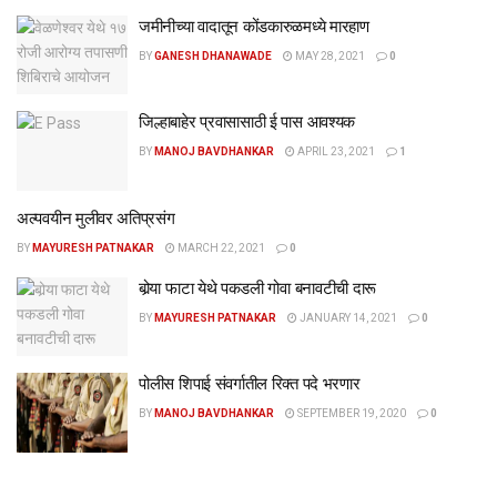
जमीनीच्या वादातून कोंडकारुळमध्ये मारहाण
BY
GANESH DHANAWADE
MAY 28, 2021
0
जिल्हाबाहेर प्रवासासाठी ई पास आवश्यक
BY
MANOJ BAVDHANKAR
APRIL 23, 2021
1
अल्पवयीन मुलीवर अतिप्रसंग
BY
MAYURESH PATNAKAR
MARCH 22, 2021
0
बोर्‍या फाटा येथे पकडली गोवा बनावटीची दारू
BY
MAYURESH PATNAKAR
JANUARY 14, 2021
0
पोलीस शिपाई संवर्गातील रिक्त पदे भरणार
BY
MANOJ BAVDHANKAR
SEPTEMBER 19, 2020
0