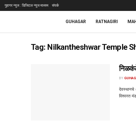
गुहागर न्युज : डिजिटल न्युज माध्यम
संपर्क
GUHAGAR
RATNAGIRI
MA
Tag:
Nilkantheshwar Temple Sh
निळकंठ
BY
GUHAG
देवस्थानचे
विश्वस्त म